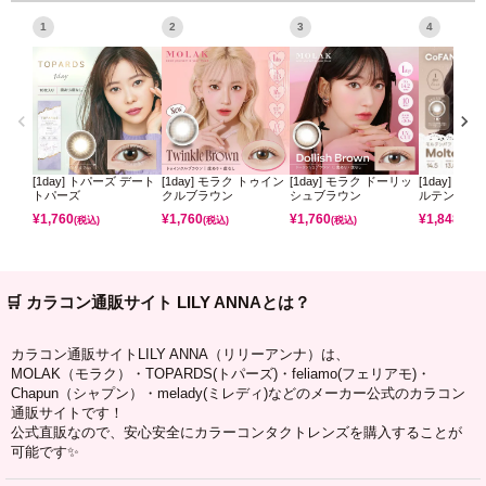
1
2
3
4
[1day] トパーズ デート
[1day] モラク トゥイン
[1day] モラク ドーリッ
[1day] コ
トパーズ
クルブラウン
シュブラウン
ルテンパフ
¥
1,760
¥
1,760
¥
1,760
¥
1,848
(税込)
(税込)
(税込)
(税込)
🛒 カラコン通販サイト LILY ANNAとは？
カラコン通販サイトLILY ANNA（リリーアンナ）は、
MOLAK（モラク）・TOPARDS(トパーズ)・feliamo(フェリアモ)・
Chapun（シャプン）・melady(ミレディ)などのメーカー公式のカラコン
通販サイトです！
公式直販なので、安心安全にカラーコンタクトレンズを購入することが
可能です✨