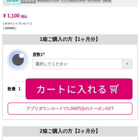
お取寄せ
着色直径13.7mm
レンズ直径14.5mm
BC8.6mm
1箱2枚
送料無料
¥
1,100
税込
[
10
ポイントプレゼント ]
送料無料
1箱ご購入の方【1ヶ月分】
度数1
(必
須)
数量
アプリダウンロードで1,000円分のクーポンGET
2箱ご購入の方【2ヶ月分】