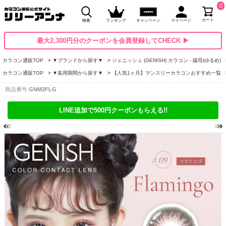
0
カート
検索
ランキング
キャンペーン
マイページ
最大2,300円分のクーポンを会員登録してCHECK ▶
カラコン通販TOP
▼ブランドから探す▼
ジェニッシュ (GENISH) カラコン - 緩苺(ゆるめ)
カラコン通販TOP
▼装用期間から探す▼
【人気1ヶ月】マンスリーカラコンおすすめ一覧
商品番号
GNM2FLG
LINE追加で500円クーポンもらえる!!