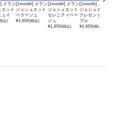
h] メラン
[1month] メラン
[1month] メラン
[1month] メラン
[1month] モ
ュエット
ジェシュエット
ジェシュエット
ジェシュエット
バイゼル モピ
ニュイ
ベラージュ
セレニティベー
クレセントオン
パープル
¥
1,650
ジュ
ブル
¥
1,100
(税込)
(税込)
(税込)
¥
1,650
¥
1,650
(税込)
(税込)