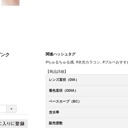
関連ハッシュタグ
ピンク
#ちゅるちゅる感
,
#水光カラコン
,
#ブルベおすす
【商品詳細】
レンズ直径（DIA）
着色直径（GDIA）
ベースカーブ（BC）
含水率
販売度数