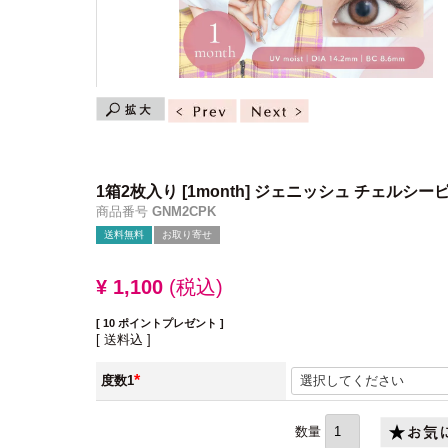
1箱2枚入り
[1month] ジェニッシュ チェルシー
商品番号
GNM2CPK
送料無料
お取り寄せ
¥
1,100
税込
[
10
ポイントプレゼント ]
送料込
度数1
(必
須)