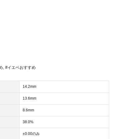
め
,
#イエベおすすめ
14.2mm
13.6mm
8.6mm
38.0%
±0.00のみ