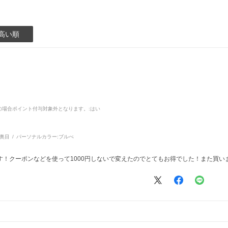
高い順
品の場合ポイント付与対象外となります。
:はい
奥目
パーソナルカラー:
ブルべ
！クーポンなどを使って1000円しないで変えたのでとてもお得でした！また買い