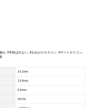
盛れ
,
#学校ばれない
,
#お出かけカラコン
,
#デートカラコン
,
感
14.2mm
13.6mm
8.6mm
38.0%