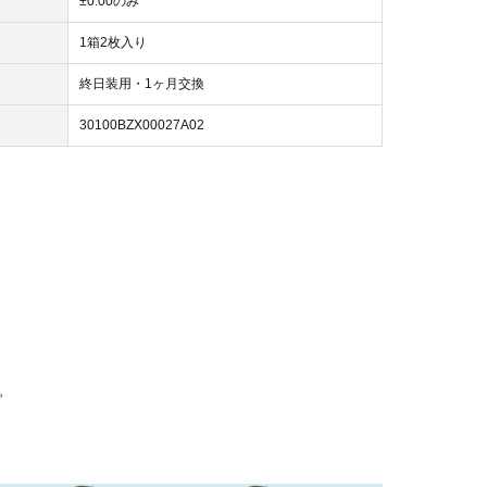
±0.00のみ
1箱2枚入り
終日装用・1ヶ月交換
30100BZX00027A02
。