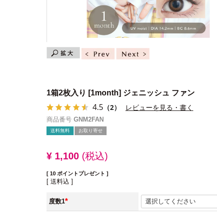
1箱2枚入り
[1month] ジェニッシュ ファン
4.5
（2）
レビューを見る・書く
商品番号
GNM2FAN
送料無料
お取り寄せ
¥
1,100
税込
[
10
ポイントプレゼント ]
送料込
度数1
(必