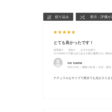
絞り込み
表示：評価が
とても良かったです！
使用感
:5
発色
:5
おすすめ度
:5
LILYANNAでの購入品である※購入履歴がない商
no name
年代:
10代
裸眼の色:
黒
出目・奥目:
ナチュラルなサイズで奥目でも光が入ります