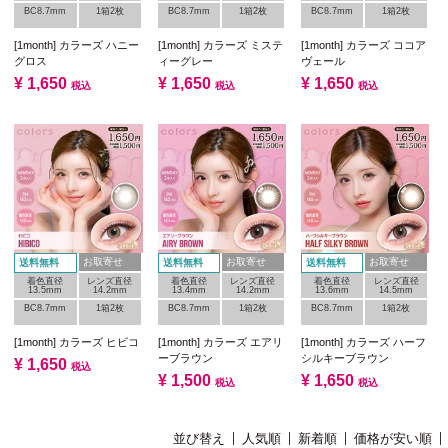
BC8.7mm
1箱2枚
BC8.7mm
1箱2枚
BC8.7mm
1箱2枚
[1month] カラーズ ハニー
[1month] カラーズ ミステ
[1month] カラーズ ココア
グロス
ィーグレー
ヴェール
¥
1,650
¥
1,650
¥
1,650
税込
税込
税込
お取寄せ
お取寄せ
お取寄せ
送料無料
送料無料
送料無料
着色直径
レンズ直径
着色直径
レンズ直径
着色直径
レンズ直径
13.5mm
14.2mm
13.4mm
14.2mm
13.6mm
14.5mm
BC8.7mm
1箱2枚
BC8.7mm
1箱2枚
BC8.7mm
1箱2枚
[1month] カラーズ ヒビコ
[1month] カラーズ エアリ
[1month] カラーズ ハーフ
ーブラウン
シルキーブラウン
¥
1,650
税込
¥
1,500
¥
1,650
税込
税込
並び替え
人気順
新着順
価格が安い順