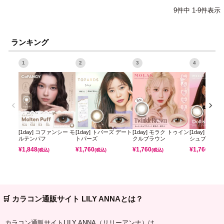
9
件中
1
-
9
件表示
ランキング
1
2
3
4
[1day] コファンシー モ
[1day] トパーズ デート
[1day] モラク トゥイン
[1day] モラ
ルテンパフ
トパーズ
クルブラウン
シュブラウン
¥
1,848
¥
1,760
¥
1,760
¥
1,760
(税込)
(税込)
(税込)
(税込)
🛒 カラコン通販サイト LILY ANNAとは？
カラコン通販サイトLILY ANNA（リリーアンナ）は、