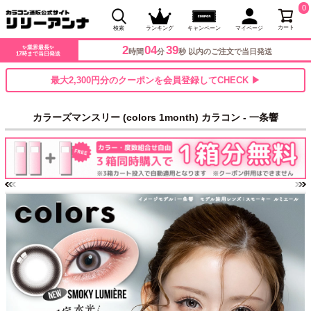
0
カート
検索
ランキング
キャンペーン
マイページ
2
04
35
✨業界最長✨
時間
分
秒 以内のご注文で当日発送
17時まで当日発送
最大2,300円分のクーポンを会員登録してCHECK ▶
カラーズマンスリー (colors 1month) カラコン - 一条響