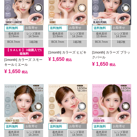
お取寄せ
お取寄せ
お取寄せ
送料無料
送料無料
送料無料
着色直径
レンズ直径
着色直径
レンズ直径
着色直径
レンズ直径
13.6mm
14.5mm
13.6mm
14.2mm
13.4mm
14.2mm
BC8.7mm
1箱2枚
BC8.7mm
1箱2枚
BC8.7mm
1箱2枚
【 S A L E 】 3箱購入で1
[1month] カラーズ ヒビキ
[1month] カラーズ ブラッ
箱無料
クパール
¥
1,650
[1month] カラーズ スモー
税込
¥
1,650
キールミエール
税込
¥
1,650
税込
お取寄せ
お取寄せ
お取寄せ
送料無料
送料無料
送料無料
着色直径
レンズ直径
着色直径
レンズ直径
着色直径
レンズ直径
13.4mm
14.2mm
13.8mm
14.5mm
13.8mm
14.5mm