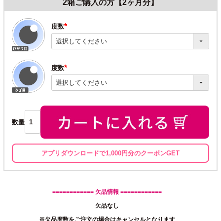
2箱ご購入の方【2ヶ月分】
度数
(必
須)
度数
(必
須)
数量
アプリダウンロードで1,000円分のクーポンGET
============ 欠品情報 ============
欠品なし
※欠品度数をご注文の場合はキャンセルとなります