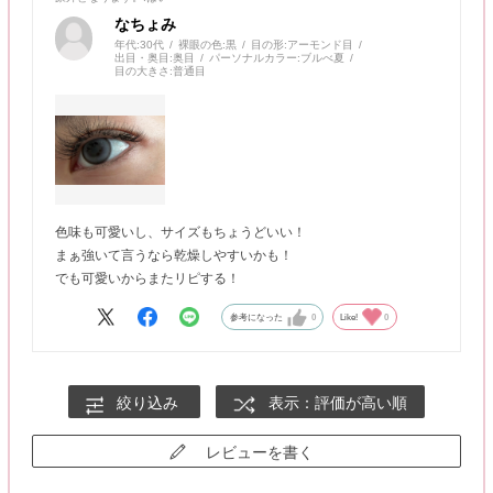
なちょみ
年代:
30代
裸眼の色:
黒
目の形:
アーモンド目
出目・奥目:
奥目
パーソナルカラー:
ブルべ夏
目の大きさ:
普通目
色味も可愛いし、サイズもちょうどいい！
まぁ強いて言うなら乾燥しやすいかも！
でも可愛いからまたリピする！
参考になった
0
Like!
0
絞り込み
表示：評価が高い順
レビューを書く