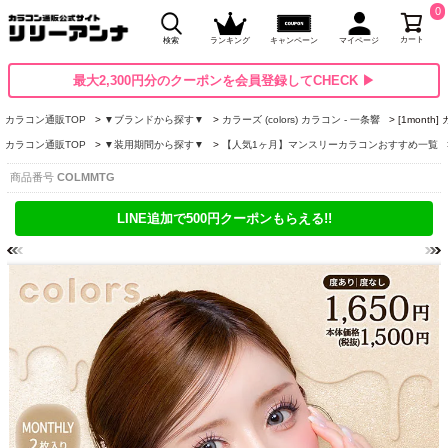
0
カート
検索
ランキング
キャンペーン
マイページ
最大2,300円分のクーポンを会員登録してCHECK ▶
カラコン通販TOP
▼ブランドから探す▼
カラーズ (colors) カラコン - 一条響
[1mont
カラコン通販TOP
▼装用期間から探す▼
【人気1ヶ月】マンスリーカラコンおすすめ一覧
商品番号
COLMMTG
LINE追加で500円クーポンもらえる!!