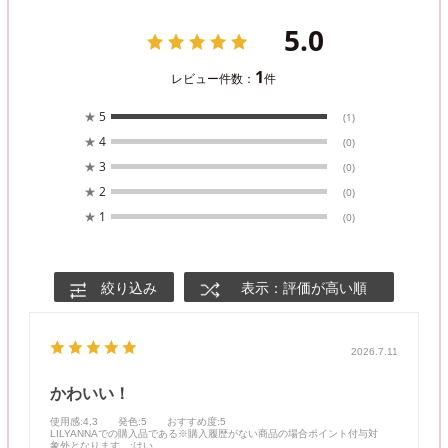
5.0
1
レビュー件数：
件
★
5
(1)
★
4
(0)
★
3
(0)
★
2
(0)
★
1
(0)
絞り込み
表示：評価が高い順
2026.7.11
かわいい！
使用感
:4,3
発色
:5
おすすめ度
:5
LILYANNAでの購入品である※購入履歴がない商品の場合ポイント付与対
象外となります。
:はい