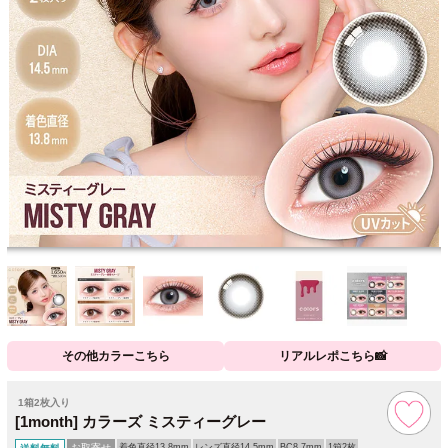
その他カラーこちら
リアルレポこちら📸
1箱2枚入り
[1month] カラーズ ミスティーグレー
お取寄せ
着色直径13.8mm
レンズ直径14.5mm
BC8.7mm
1箱2枚