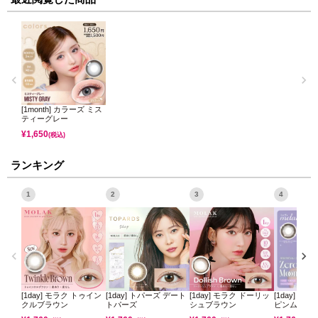
[1month] カラーズ ミス
ティーグレー
¥
1,650
(税込)
ランキング
1
2
3
4
[1day] モラク トゥイン
[1day] トパーズ デート
[1day] モラク ドーリッ
[1day] ミ
クルブラウン
トパーズ
シュブラウン
ピンムーン