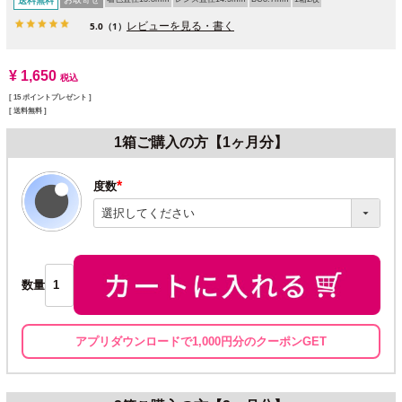
送料無料
レビューを見る・書く
5.0
（1）
¥
1,650
税込
[
15
ポイントプレゼント ]
送料無料
1箱ご購入の方【1ヶ月分】
度数
(必
須)
数量
アプリダウンロードで1,000円分のクーポンGET