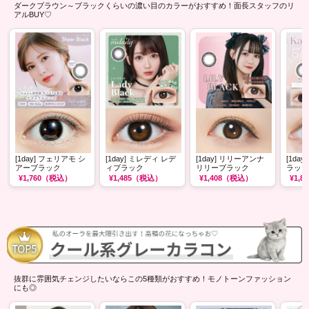
ダークブラウン～ブラックくらいの濃い目のカラーがおすすめ！面長スタッフのリ
アルBUY♡
[1day] フェリアモ シ
[1day] ミレディ レデ
[1day] リリーアンナ
[1da
アーブラック
ィブラック
リリーブラック
ラック
¥1,760
（税込）
¥1,485
（税込）
¥1,408
（税込）
¥1,81
抜群に雰囲気チェンジしたいならこの5種類がおすすめ！モノトーンファッション
にも◎