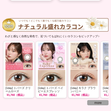
わざと感なく自然な発色で、近づいてもばれにくいカラコンをピックアップ✨
[1day] トパーズ クリ
[1day] トパーズ ベイ
[1day] モラク ブラウ
[1da
ームローズ
ビーエスプレッソ
ンバニー
ーヒー
¥1,760
（税込）
¥1,760
（税込）
¥1,760
（税込）
¥1,76
more