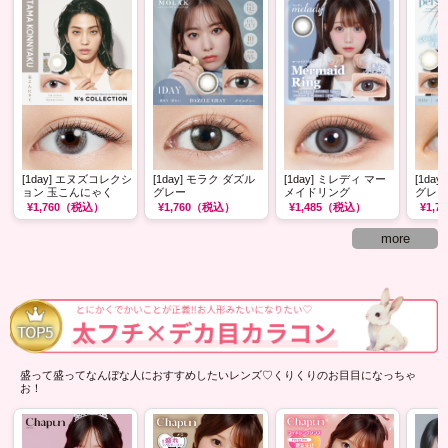
[1day] エヌズコレクシ
[1day] モラク ダズル
[1day] ミレディ マー
[1da
ョン 玉こんにゃく
グレー
メイドリング
グレー
¥1,760
（税込）
¥1,760
（税込）
¥1,485
（税込）
¥1,70
more
盛って盛ってなんぼな人におすすめしたいレンズ♡くりくりのお目目になっちゃ
お！