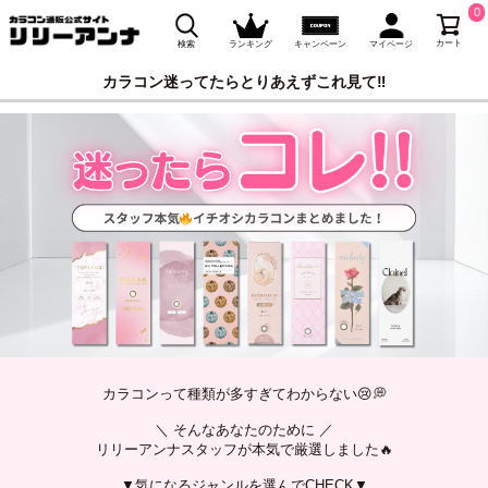
0
カート
検索
ランキング
キャンペーン
マイページ
カラコン迷ってたらとりあえずこれ見て‼️
カラコンって種類が多すぎてわからない😢💭
＼ そんなあなたのために ／
リリーアンナスタッフが本気で厳選しました🔥
▼気になるジャンルを選んでCHECK▼