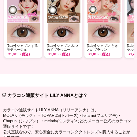
[1day] シャプン ずる
[1day] シャプン みつ
[1day] シャプン とき
[1da
モテベージュ
めてブラウニー
とめブラウン
ヤルモ
¥1,815
（税込）
¥1,815
（税込）
¥1,815
（税込）
¥1,47
🛒 カラコン通販サイト LILY ANNAとは？
カラコン通販サイトLILY ANNA（リリーアンナ）は、
MOLAK（モラク）・TOPARDS(トパーズ)・feliamo(フェリアモ)・
Chapun（シャプン）・melady(ミレディ)などのメーカー公式のカラコン
通販サイトです！
公式直販なので、安心安全にカラーコンタクトレンズを購入することが