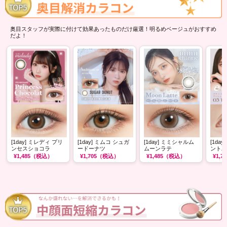
奥目スタッフが実際に付けて効果あったものだけ厳選！明るめベージュがおすすめ
だよ！
[1day] ミレディ プリ
[1day] ミムコ シュガ
[1day] ミミシャルム
[1da
ンセスショコラ
ードーナツ
ムーンラテ
ントパ
¥1,485
（税込）
¥1,705
（税込）
¥1,485
（税込）
¥1,76