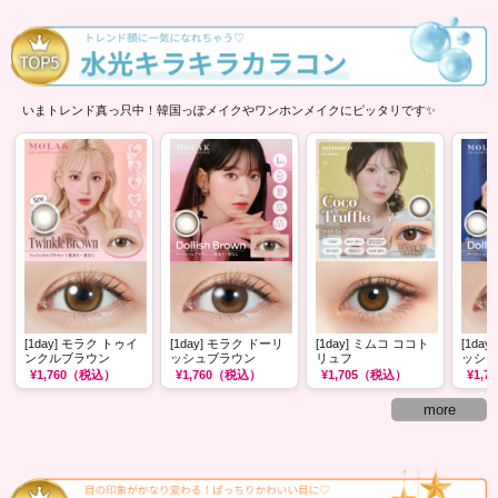
いまトレンド真っ只中！韓国っぽメイクやワンホンメイクにピッタリです✨
[1day] モラク トゥイ
[1day] モラク ドーリ
[1day] ミムコ ココト
[1da
ンクルブラウン
ッシュブラウン
リュフ
ッシュ
¥1,760
（税込）
¥1,760
（税込）
¥1,705
（税込）
¥1,76
more