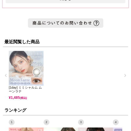
最近閲覧した商品
[1day] ミミシャルム ム
ーンラテ
¥
1,485
(税込)
ランキング
1
2
3
4