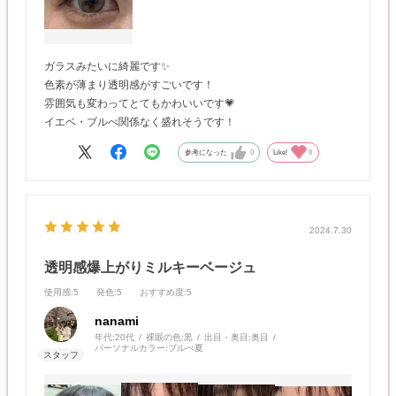
ガラスみたいに綺麗です✨
色素が薄まり透明感がすごいです！
雰囲気も変わってとてもかわいいです💗
イエベ・ブルべ関係なく盛れそうです！
参考になった
0
Like!
0
2024.7.30
透明感爆上がりミルキーベージュ
使用感
:5
発色
:5
おすすめ度
:5
nanami
年代:
20代
裸眼の色:
黒
出目・奥目:
奥目
パーソナルカラー:
ブルべ夏