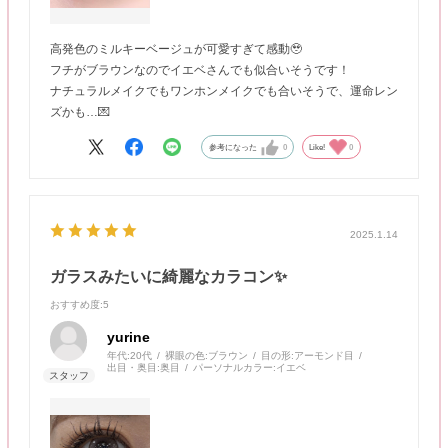
高発色のミルキーベージュが可愛すぎて感動🥹
フチがブラウンなのでイエベさんでも似合いそうです！
ナチュラルメイクでもワンホンメイクでも合いそうで、運命レン
ズかも…💌
参考になった
0
Like!
0
2025.1.14
ガラスみたいに綺麗なカラコン✨
おすすめ度
:5
yurine
年代:
20代
裸眼の色:
ブラウン
目の形:
アーモンド目
出目・奥目:
奥目
パーソナルカラー:
イエベ