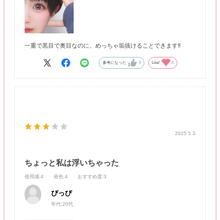
一重で黒目で奥目なのに、めっちゃ垢抜けることできます‼️
参考になった
0
Like!
0
2025.5.3
ちょっと私は浮いちゃった
使用感
:4
発色
:4
おすすめ度
:3
ぴっぴ
年代:
20代