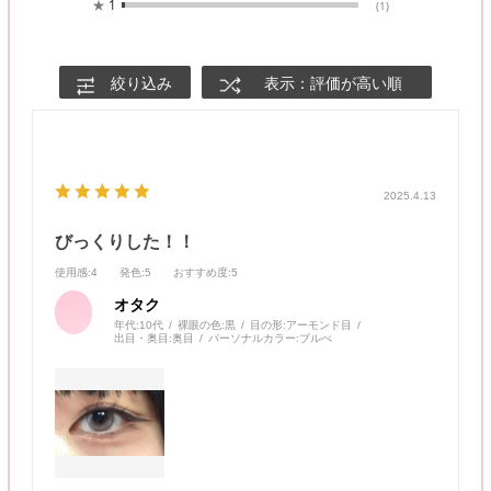
★
1
(1)
絞り込み
表示：評価が高い順
2025.4.13
びっくりした！！
使用感
:4
発色
:5
おすすめ度
:5
オタク
年代:
10代
裸眼の色:
黒
目の形:
アーモンド目
出目・奥目:
奥目
パーソナルカラー:
ブルべ