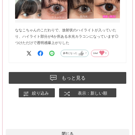
ななこちゃんのこだわりで、放射状のハイライトが入っていた
り、ハイライト部分が4か所ある水光カラコンになっています◎
つけただけで透明感爆上がりした
参考になった
7
Like!
8
もっと見る
絞り込み
表示：新しい順
閉じる