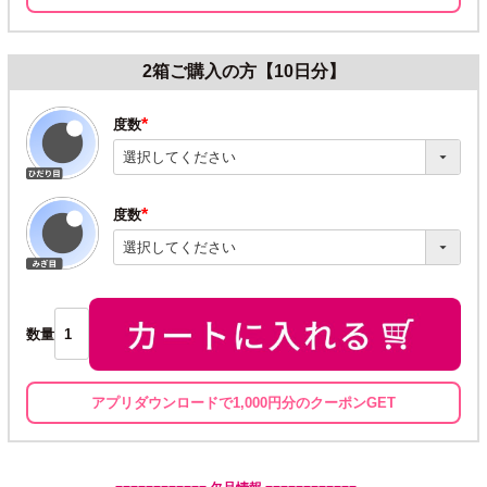
2箱ご購入の方【10日分】
度数
(必
須)
度数
(必
須)
数量
アプリダウンロードで1,000円分のクーポンGET