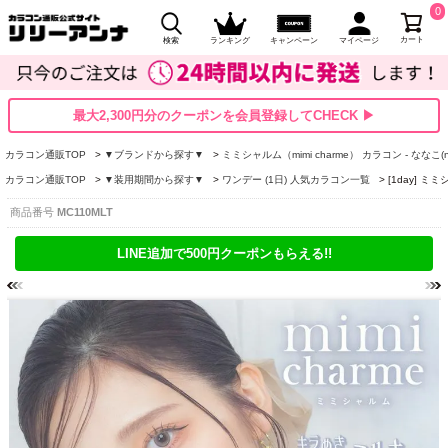
0
カート
検索
ランキング
キャンペーン
マイページ
最大2,300円分のクーポンを会員登録してCHECK ▶
カラコン通販TOP
▼ブランドから探す▼
ミミシャルム（mimi charme） カラコン - ななこ(na
カラコン通販TOP
▼装用期間から探す▼
ワンデー (1日) 人気カラコン一覧
[1day] 
商品番号
MC110MLT
LINE追加で500円クーポンもらえる!!