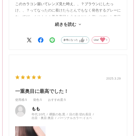
このカラコン届いてレンズ見た時え、、？ブラウンにしたっ
け、、？ってなったのに着けたらとんでもなく発色するグレーに
なってびっくり！！！着色直径も小さめだから使いやすいし奥目
の人目に光入りまくるから使って欲しい‼️‼️‼️
続きを読む
さすがななこちゃん😭
参考になった
3
Like!
0
2025.3.29
一重奥目に最高でした！
使用感
:5
発色
:5
おすすめ度
:5
もも
年代:
10代
裸眼の色:
黒
目の形:
切れ長目
出目・奥目:
奥目
パーソナルカラー:
イエベ