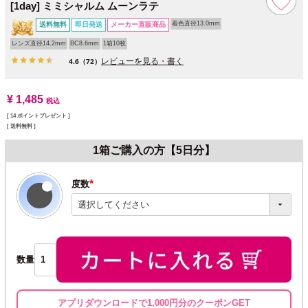
[1day] ミミシャルム ムーンラテ
着色直径13.0mm
送料無料
即日発送
メーカー直販商品
レンズ直径14.2mm
BC8.6mm
1箱10枚
レビューを見る・書く
4.6
（72）
¥
1,485
税込
[
14
ポイントプレゼント ]
送料無料
1箱ご購入の方【5日分】
度数
(必
須)
数量
アプリダウンロードで1,000円分のクーポンGET