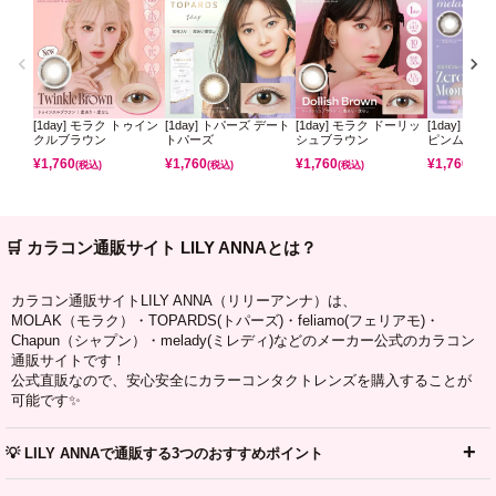
[1day] モラク トゥイン
[1day] トパーズ デート
[1day] モラク ドーリッ
[1day] ミ
クルブラウン
トパーズ
シュブラウン
ピンムーン
¥
1,760
¥
1,760
¥
1,760
¥
1,760
(税込)
(税込)
(税込)
(税込)
🛒 カラコン通販サイト LILY ANNAとは？
カラコン通販サイトLILY ANNA（リリーアンナ）は、
MOLAK（モラク）・TOPARDS(トパーズ)・feliamo(フェリアモ)・
Chapun（シャプン）・melady(ミレディ)などのメーカー公式のカラコン
通販サイトです！
公式直販なので、安心安全にカラーコンタクトレンズを購入することが
可能です✨
💡 LILY ANNAで通販する3つのおすすめポイント