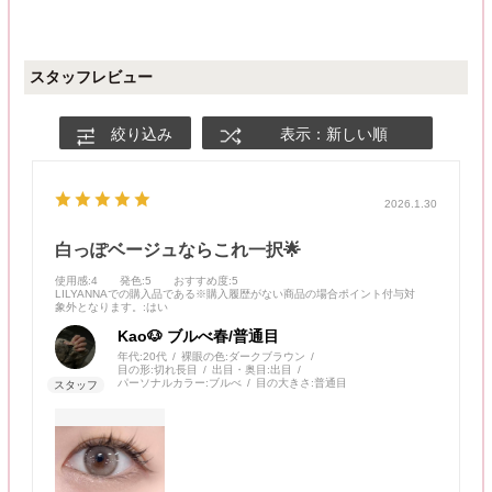
スタッフレビュー
絞り込み
表示：新しい順
2026.1.30
白っぽベージュならこれ一択🌟
使用感
:4
発色
:5
おすすめ度
:5
LILYANNAでの購入品である※購入履歴がない商品の場合ポイント付与対
象外となります。
:はい
Kao🐶 ブルべ春/普通目
年代:
20代
裸眼の色:
ダークブラウン
目の形:
切れ長目
出目・奥目:
出目
パーソナルカラー:
ブルべ
目の大きさ:
普通目