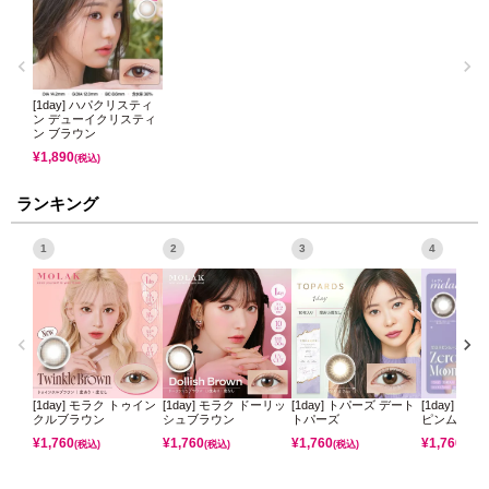
[1day] ハパクリスティ
ン デューイクリスティ
ン ブラウン
¥
1,890
(税込)
ランキング
1
2
3
4
[1day] モラク トゥイン
[1day] モラク ドーリッ
[1day] トパーズ デート
[1day] ミ
クルブラウン
シュブラウン
トパーズ
ピンムーン
¥
1,760
¥
1,760
¥
1,760
¥
1,760
(税込)
(税込)
(税込)
(税込)