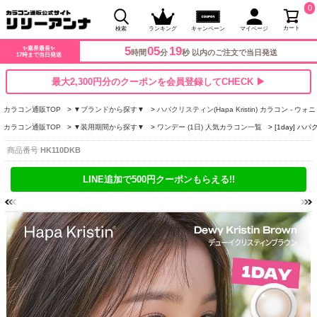
0
カート
検索
ランキング
キャンペーン
マイページ
5
05
18
✨業界最長✨
時間
分
秒 以内のご注文で当日発送
17時まで当日発送
最大2,300円分のクーポンを会員登録してCHECK ▶
カラコン通販TOP
▼ブランドから探す▼
ハパクリスティン(Hapa Kristin) カラコン - ウォ
カラコン通販TOP
▼装用期間から探す▼
ワンデー (1日) 人気カラコン一覧
[1day] 
商品番号
HK110DKB
LINE追加で500円クーポンもらえる!!