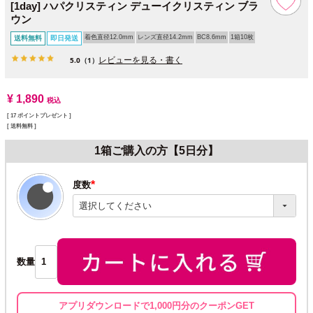
[1day] ハパクリスティン デューイクリスティン ブラ
ウン
着色直径12.0mm
レンズ直径14.2mm
BC8.6mm
1箱10枚
送料無料
即日発送
レビューを見る・書く
5.0
（1）
¥
1,890
税込
[
17
ポイントプレゼント ]
送料無料
1箱ご購入の方【5日分】
度数
(必
須)
数量
アプリダウンロードで1,000円分のクーポンGET