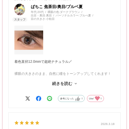
ぱちこ 焦茶目/奥目/ブルベ夏
年代:
20代
裸眼の色:
ダークブラウン
出目・奥目:
奥目
パーソナルカラー:
ブルべ夏
目の大きさ:
小粒目
着色直径12.0mmで超絶ナチュラル🪄
裸眼の大きさのまま、自然に瞳をトーンアップしてくれます！
私はこげ茶目ですが、もう1段階瞳を明るくしてちゅるっとして
続きを読む
くれるレンズです！
学校メイクやオフィスメイクに合わせるのもGood！！
参考になった
0
Like!
0
就活にも使えそうなくらいごくごくナチュラルです～°˖✧
2026.3.18