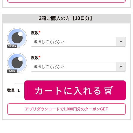
2箱ご購入の方【10日分】
度数
(必
須)
度数
(必
須)
数量
アプリダウンロードで1,000円分のクーポンGET