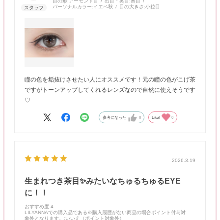
目の形:
アーモンド目
出目・奥目:
奥目
パーソナルカラー:
イエベ秋
目の大きさ:
小粒目
瞳の色を垢抜けさせたい人にオススメです！元の瞳の色がこげ茶
ですがトーンアップしてくれるレンズなので自然に使えそうです
♡
参考になった
0
Like!
0
2026.3.19
生まれつき茶目✨みたいなちゅるちゅるEYE
に！！
おすすめ度
:4
LILYANNAでの購入品である※購入履歴がない商品の場合ポイント付与対
象外となります。
:いいえ（ポイント対象外）