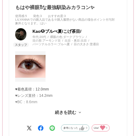
もはや裸眼⁈な最強馴染みカラコン✨
使用感
:5
発色
:3
おすすめ度
:3
LILYANNAでの購入品である※購入履歴がない商品の場合ポイント付与対
象外となります。
:はい
Kao🐶ブルべ夏/こげ茶目/
年代:
20代
裸眼の色:
ダークブラウン
目の形:
アーモンド目
出目・奥目:
出目
パーソナルカラー:
ブルべ夏
目の大きさ:
普通目
♥着色直径：12.0mm
♥レンズ直径：14.2mm
♥BC：8.6mm
続きを読む
今までつけたカラコンの中で一番着色直径小さいかも！
まるで裸眼みたいな馴染み具合で強くて付けたときに衝撃を受け
ました(笑)
参考になった
0
Like!
0