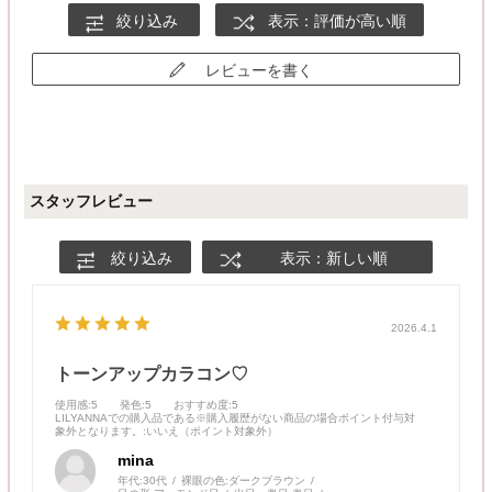
絞り込み
表示：評価が高い順
レビューを書く
スタッフレビュー
絞り込み
表示：新しい順
2026.4.1
トーンアップカラコン♡
使用感
:5
発色
:5
おすすめ度
:5
LILYANNAでの購入品である※購入履歴がない商品の場合ポイント付与対
象外となります。
:いいえ（ポイント対象外）
mina
年代:
30代
裸眼の色:
ダークブラウン