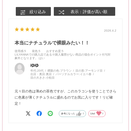
絞り込み
表示：評価が高い順
2026.4.2
本当にナチュラルで裸眼みたい！！
使用感
:5
発色
:5
おすすめ度
:5
LILYANNAでの購入品である※購入履歴がない商品の場合ポイント付与対
象外となります。
:はい
ゆゆ
年代:
20代
裸眼の色:
ブラウン
目の形:
アーモンド目
出目・奥目:
奥目
パーソナルカラー:
イエベ春
目の大きさ:
小粒目
元々目の色は薄めの茶色ですが、このカラコンを使うことでさら
に色素が薄くナチュラルに盛れるのでお気に入りです！リピ確
定！
参考になった
0
Like!
0