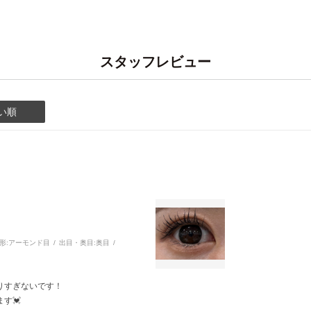
スタッフレビュー
い順
形:
アーモンド目
出目・奥目:
奥目
りすぎないです！
す💓