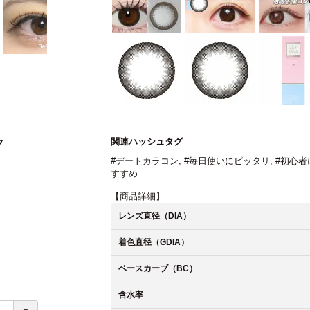
関連ハッシュタグ
ク
#デートカラコン
,
#毎日使いにピッタリ
,
#初心者
すすめ
【商品詳細】
レンズ直径（DIA）
着色直径（GDIA）
ベースカーブ（BC）
含水率