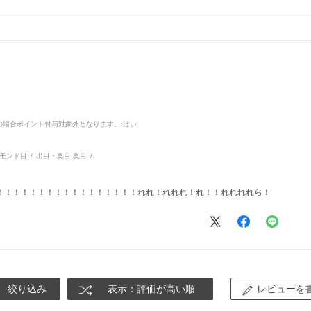
品の場合ポイント付与対象外となります。
:はい
モンド目
出目・奥目:
奥目
！！！！！！！！！！！！！！！！！れれ！れれれ！れ！！れれれれら！
絞り込み
表示：評価が高い順
レビューを