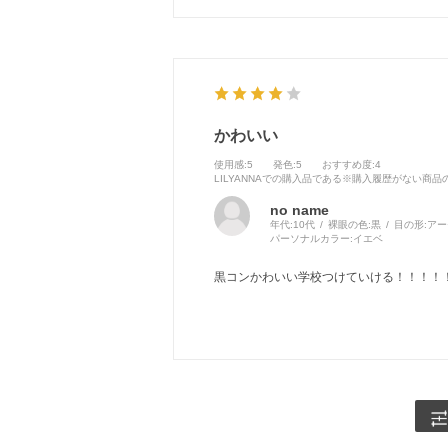
かわいい
使用感
:5
発色
:5
おすすめ度
:4
LILYANNAでの購入品である※購入履歴がない商
no name
年代:
10代
裸眼の色:
黒
目の形:
アー
パーソナルカラー:
イエベ
黒コンかわいい学校つけていける！！！！