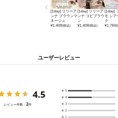
[1day] リリーア
[1day] リリーア
[1day
ンナ ブラウンマ
ンナ コピブラウ
モ シア
ネージュ
ン
ク
¥
1,408
¥
1,408
¥
1,760
(税込)
(税込)
ユーザーレビュー
4.5
★
5
★
4
2
★
3
レビュー件数：
件
★
2
★
1