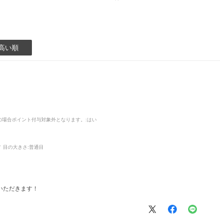
高い順
品の場合ポイント付与対象外となります。
:はい
目の大きさ:
普通目
いただきます！