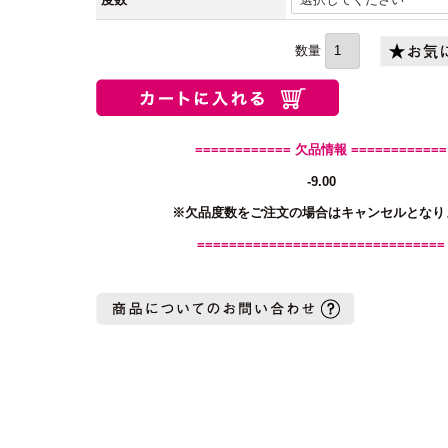
(必
須)
============ 欠品情報 ============
-9.00
※欠品度数をご注文の場合はキャンセルとなり
===============================