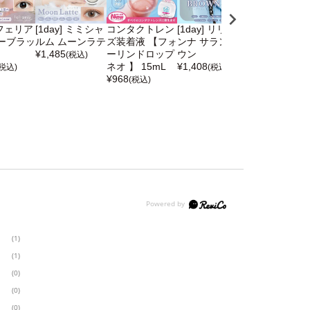
] フェリア
[1day] ミミシャ
コンタクトレン
[1day] リリーア
[1day] チュ
ーブラッ
ルム ムーンラテ
ズ装着液 【フォ
ンナ サランブラ
ミー リリーベ
¥
1,485
ーリンドロップ
ウン
ジュ
(税込)
ネオ 】 15mL
¥
1,408
¥
1,705
(税込)
(税込)
(税込)
¥
968
(税込)
(1)
(1)
(0)
(0)
(0)