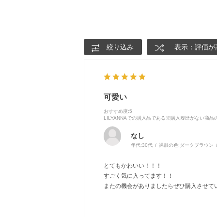
絞り込み
表示：評価が
可愛い
おすすめ度
:5
LILYANNAでの購入品である※購入履歴がない商
なし
年代:
30代
裸眼の色:
ダークブラウン
とてもかわいい！！！
すごく気に入ってます！！
またの機会がありましたらぜひ購入させて