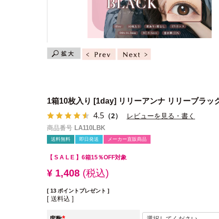
1箱10枚入り
[1day] リリーアンナ リリーブラッ
4.5
（2）
レビューを見る・書く
商品番号
LA110LBK
送料無料
即日発送
メーカー直販商品
【 S A L E 】
6箱15％OFF対象
¥
1,408
税込
[
13
ポイントプレゼント ]
送料込
度数