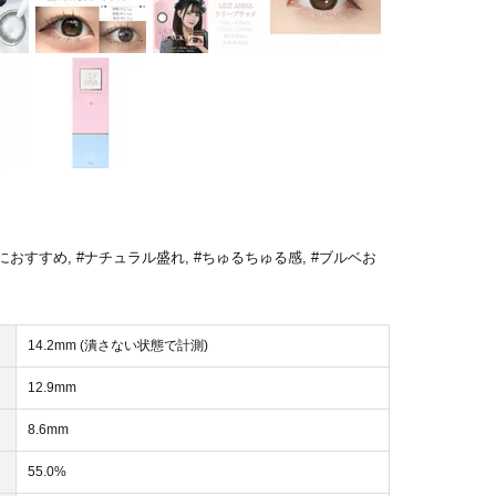
におすすめ
,
#ナチュラル盛れ
,
#ちゅるちゅる感
,
#ブルベお
14.2mm (潰さない状態で計測)
12.9mm
8.6mm
55.0%