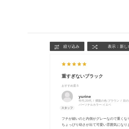
絞り込み
表示：新し
重すぎないブラック
おすすめ度
:5
yurine
年代:
20代
裸眼の色:
ブラウン
目の
パーソナルカラー:
イエベ
フチが細いのと内側がグレーなので重くな
ちょっぴり幼さが出て可愛い雰囲気になりま