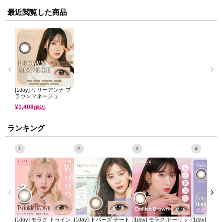
最近閲覧した商品
[1day] リリーアンナ ブ
ラウンマネージュ
¥
1,408
(税込)
ランキング
1
2
3
4
[1day] モラク トゥイン
[1day] トパーズ デート
[1day] モラク ドーリッ
[1day] ミ