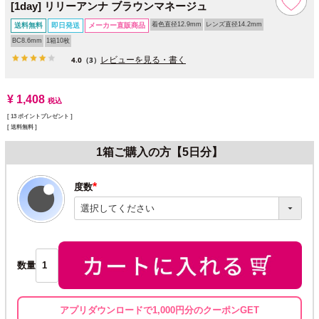
[1day] リリーアンナ ブラウンマネージュ
着色直径12.9mm
レンズ直径14.2mm
送料無料
即日発送
メーカー直販商品
BC8.6mm
1箱10枚
レビューを見る・書く
4.0
（3）
¥
1,408
税込
[
13
ポイントプレゼント ]
送料無料
1箱ご購入の方【5日分】
度数
(必
須)
数量
アプリダウンロードで1,000円分のクーポンGET