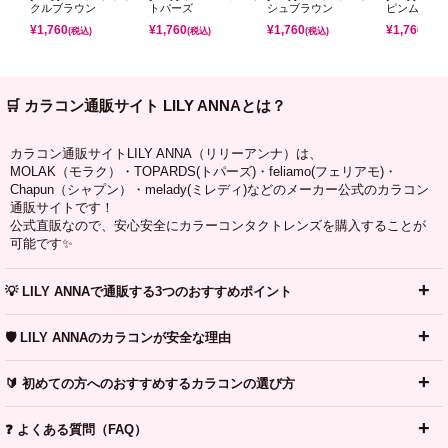
クルブラウン
トパーズ
シュブラウン
ピンムーン
¥
1,760
¥
1,760
¥
1,760
¥
1,760
(税込)
(税込)
(税込)
(税込)
🛒 カラコン通販サイト LILY ANNAとは？
カラコン通販サイトLILY ANNA（リリーアンナ）は、
MOLAK（モラク）・TOPARDS(トパーズ)・feliamo(フェリアモ)・
Chapun（シャプン）・melady(ミレディ)などのメーカー公式のカラコン
通販サイトです！
公式直販なので、安心安全にカラーコンタクトレンズを購入することが
可能です✨
💡 LILY ANNAで通販する3つのおすすめポイント
🛡️ LILY ANNAのカラコンが安全な理由
🔰 初めての方へのおすすめするカラコンの選び方
❓ よくある質問（FAQ）