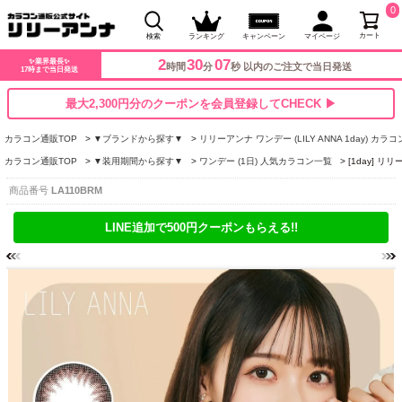
0
カート
検索
ランキング
キャンペーン
マイページ
2
30
06
✨業界最長✨
時間
分
秒 以内のご注文で当日発送
17時まで当日発送
最大2,300円分のクーポンを会員登録してCHECK ▶
カラコン通販TOP
▼ブランドから探す▼
リリーアンナ ワンデー (LILY ANNA 1day) カラ
カラコン通販TOP
▼装用期間から探す▼
ワンデー (1日) 人気カラコン一覧
[1day] 
商品番号
LA110BRM
LINE追加で500円クーポンもらえる!!