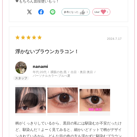
💗もちろん普段使いもっ！
参考になった
1
Like!
1
2024.7.17
浮かないブラウンカラコン！
nanami
年代:
20代
裸眼の色:
黒
出目・奥目:
奥目
パーソナルカラー:
ブルべ夏
柄がくっきりしているから、黒目の私には馴染むか不安だったけ
ど、馴染んだ！よーく見てみると、細かいどドットで柄がデザイ
ンされているから、どんな目の色の方も浮かずに馴染むブラウン