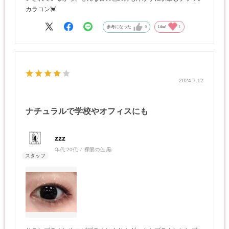
カラコン💓
参考になった
0
Like!
1
2024.7.12
ナチュラルで学校やオフィスにも
zzz
年代:
20代
裸眼の色:
黒