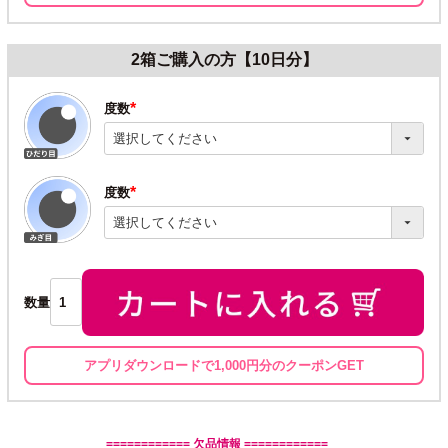
2箱ご購入の方【10日分】
度数
(必
須)
度数
(必
須)
数量
アプリダウンロードで1,000円分のクーポンGET
============ 欠品情報 ============