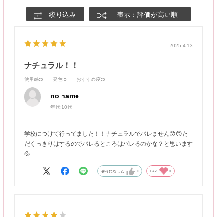
絞り込み
表示：評価が高い順
2025.4.13
ナチュラル！！
使用感
:5
発色
:5
おすすめ度
:5
no name
年代:
10代
学校につけて行ってました！！ナチュラルでバレません😙😙た
だくっきりはするのでバレるところはバレるのかな？と思います
💦
参考になった
0
Like!
0