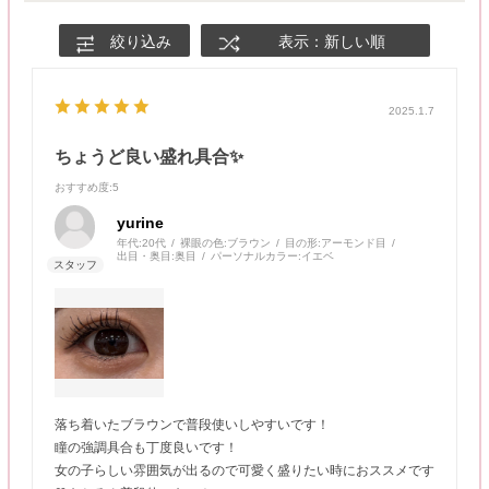
絞り込み
表示：新しい順
2025.1.7
ちょうど良い盛れ具合✨
おすすめ度
:5
yurine
年代:
20代
裸眼の色:
ブラウン
目の形:
アーモンド目
出目・奥目:
奥目
パーソナルカラー:
イエベ
落ち着いたブラウンで普段使いしやすいです！
瞳の強調具合も丁度良いです！
女の子らしい雰囲気が出るので可愛く盛りたい時におススメです