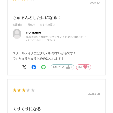
2025.5.4
ちゅるんとした目になる！
使用感
:5
発色
:4
おすすめ度
:3
no name
年代:
10代
裸眼の色:
ブラウン
目の形:
切れ長目
パーソナルカラー:
ブルべ
スクールメイクには少しバレやすいかもです！
でもちゅるちゅるおめめになれます！
参考になった
2
Like!
0
2025.9.25
くりくりになる