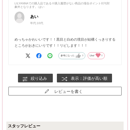
LILYANNAでの購入品である※購入履歴がない商品の場合ポイント付与対
象外となります。
:はい
あい
年代:
10代
めっちゃかわいいです！！黒目と白めの境目が結構くっきりする
ところがおきにいりです！！リピします！！！
参考になった
0
Like!
0
絞り込み
表示：評価が高い順
レビューを書く
スタッフレビュー