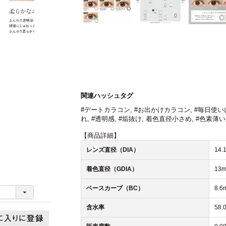
関連ハッシュタグ
#デートカラコン
,
#お出かけカラコン
,
#毎日使い
れ
,
#透明感
,
#垢抜け
, 着色直径小さめ,
#色素薄い
【商品詳細】
レンズ直径（DIA）
14.
着色直径（GDIA）
13
ベースカーブ（BC）
8.6
含水率
58.