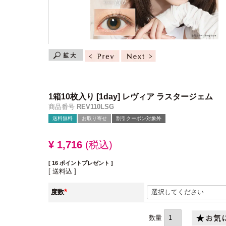
1箱10枚入り
[1day] レヴィア ラスタージェム
商品番号
REV110LSG
送料無料
お取り寄せ
割引クーポン対象外
¥
1,716
税込
[
16
ポイントプレゼント ]
送料込
度数
(必
須)