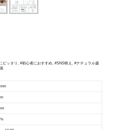
にピッタリ
,
#初心者におすすめ
,
#SNS映え
,
#ナチュラル盛
系
1mm
mm
mm
0%