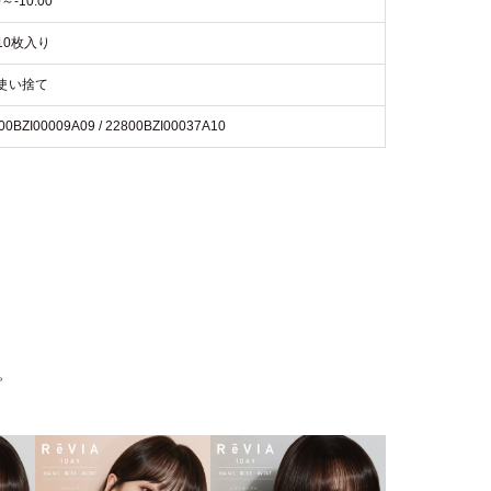
0～-10.00
10枚入り
使い捨て
00BZI00009A09 / 22800BZI00037A10
。