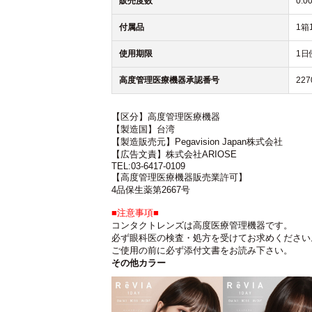
販売度数
0.0
付属品
1箱
使用期限
1日
高度管理医療機器承認番号
227
【区分】高度管理医療機器
【製造国】台湾
【製造販売元】Pegavision Japan株式会社
【広告文責】株式会社ARIOSE
TEL:03-6417-0109
【高度管理医療機器販売業許可】
4品保生薬第2667号
■注意事項■
コンタクトレンズは高度医療管理機器です。
必ず眼科医の検査・処方を受けてお求めください
ご使用の前に必ず添付文書をお読み下さい。
その他カラー