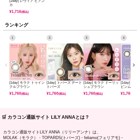
[1day] レヴィア ビアン
カ
¥
1,716
(税込)
ランキング
1
2
3
4
[1day] モラク トゥイン
[1day] トパーズ デート
[1day] モラク ドーリッ
[1day] ミ
クルブラウン
トパーズ
シュブラウン
ピンムーン
¥
1,760
¥
1,760
¥
1,760
¥
1,760
(税込)
(税込)
(税込)
(税込)
🛒 カラコン通販サイト LILY ANNAとは？
カラコン通販サイトLILY ANNA（リリーアンナ）は、
MOLAK（モラク）・TOPARDS(トパーズ)・feliamo(フェリアモ)・