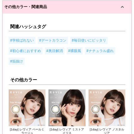
その他カラー・関連商品
関連ハッシュタグ
,
,
,
#学校ばれない
#デートカラコン
#毎日使いにピッタリ
,
,
,
,
#初心者におすすめ
#奥目解消
#裸眼風
#ナチュラル盛れ
#垢抜け
その他カラー
[1day] レヴィア ペールミ
[1day] レヴィア ミストア
[1day] レヴィア ノスタル
ラージュ
イリス
ジア