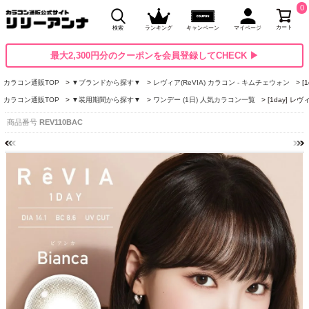
0
カート
検索
ランキング
キャンペーン
マイページ
最大2,300円分のクーポンを会員登録してCHECK ▶
カラコン通販TOP
▼ブランドから探す▼
レヴィア(ReVIA) カラコン - キムチェウォン
[
カラコン通販TOP
▼装用期間から探す▼
ワンデー (1日) 人気カラコン一覧
[1day] レ
商品番号
REV110BAC