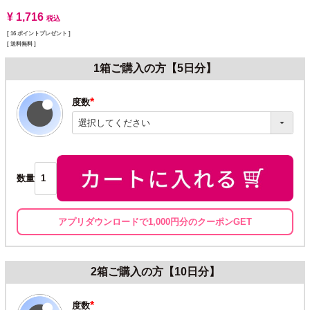
¥
1,716
税込
[
16
ポイントプレゼント ]
送料無料
1箱ご購入の方【5日分】
度数
(必
須)
数量
アプリダウンロードで1,000円分のクーポンGET
2箱ご購入の方【10日分】
度数