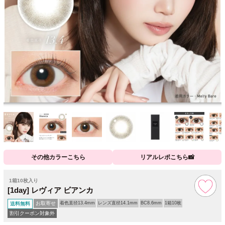
その他カラーこちら
リアルレポこちら📸
1箱10枚入り
[1day] レヴィア ビアンカ
お取寄せ
着色直径13.4mm
レンズ直径14.1mm
BC8.6mm
1箱10枚
送料無料
割引クーポン対象外