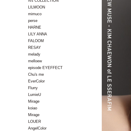
N's COLLECTION
LILMOON
mimuco
perse
HARNE
LILY ANNA
FALOOM
RESAY
melady
melloew
episode EYEFFECT
Chu's me
EverColor
Flurry
LumieU
Mirage
koiao
Mirage
LOUER
AngelColor