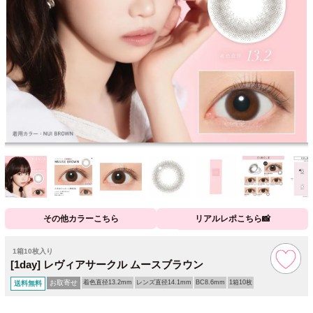
その他カラーこちら
リアルレポこちら📸
1箱10枚入り
[1day] レヴィアサークル ムースブラウン
お取寄せ
着色直径13.2mm
レンズ直径14.1mm
BC8.6mm
1箱10枚
送料無料