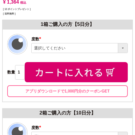
¥
1,364
税込
[
12
ポイントプレゼント ]
送料無料
1箱ご購入の方【5日分】
度数
(必
須)
数量
アプリダウンロードで1,000円分のクーポンGET
2箱ご購入の方【10日分】
度数
(必