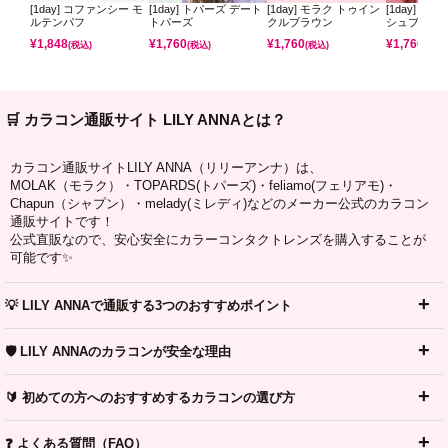
[1day] コファンシー モ
[1day] トパーズ デート
[1day] モラク トゥイン
[1day] モ
ルテンパフ
トパーズ
クルブラウン
シュブラウ
¥
1,848
¥
1,760
¥
1,760
¥
1,760
(税込)
(税込)
(税込)
(税込)
🛒 カラコン通販サイト LILY ANNAとは？
カラコン通販サイトLILY ANNA（リリーアンナ）は、
MOLAK（モラク）・TOPARDS(トパーズ)・feliamo(フェリアモ)・
Chapun（シャプン）・melady(ミレディ)などのメーカー公式のカラコン
通販サイトです！
公式直販なので、安心安全にカラーコンタクトレンズを購入することが
可能です✨
💡 LILY ANNAで通販する3つのおすすめポイント
🛡️ LILY ANNAのカラコンが安全な理由
🔰 初めての方へのおすすめするカラコンの選び方
❓ よくある質問（FAQ）