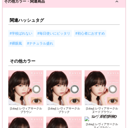
その他カラー・関連商品
関連ハッシュタグ
,
,
,
#学校ばれない
#毎日使いにピッタリ
#初心者におすすめ
,
#裸眼風
#ナチュラル盛れ
その他カラー
[1day] レヴィアサークル
[1day] レヴィアサークル
[1day] レヴィアサークル
ブラウン
ブラック
ヌードブラウン
[1day] レヴィアサークル
ヌイブラウン