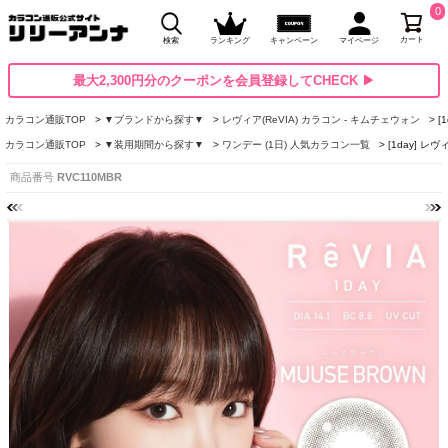
0
カート
検索
ランキング
キャンペーン
マイページ
最大2,300円分のクーポンを会員登録してCHECK ▶
カラコン通販TOP
▼ブランドから探す▼
レヴィア(ReVIA) カラコン - キムチェウォン
[
カラコン通販TOP
▼装用期間から探す▼
ワンデー (1日) 人気カラコン一覧
[1day] 
商品番号
RVC110MBR