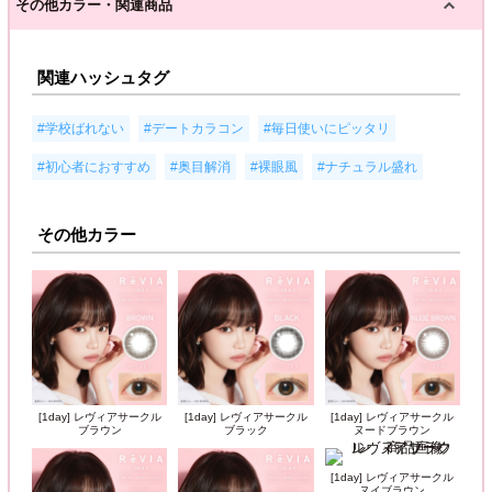
その他カラー・関連商品
関連ハッシュタグ
,
,
,
#学校ばれない
#デートカラコン
#毎日使いにピッタリ
,
,
,
#初心者におすすめ
#奥目解消
#裸眼風
#ナチュラル盛れ
その他カラー
[1day] レヴィアサークル
[1day] レヴィアサークル
[1day] レヴィアサークル
ブラウン
ブラック
ヌードブラウン
[1day] レヴィアサークル
ヌイブラウン