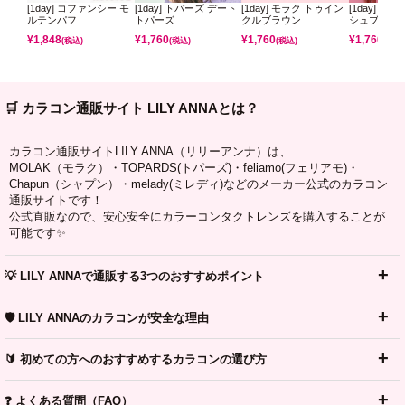
[1day] コファンシー モ
[1day] トパーズ デート
[1day] モラク トゥイン
[1day] モ
ルテンパフ
トパーズ
クルブラウン
シュブラウ
¥
1,848
¥
1,760
¥
1,760
¥
1,760
(税込)
(税込)
(税込)
(税込)
🛒 カラコン通販サイト LILY ANNAとは？
カラコン通販サイトLILY ANNA（リリーアンナ）は、
MOLAK（モラク）・TOPARDS(トパーズ)・feliamo(フェリアモ)・
Chapun（シャプン）・melady(ミレディ)などのメーカー公式のカラコン
通販サイトです！
公式直販なので、安心安全にカラーコンタクトレンズを購入することが
可能です✨
💡 LILY ANNAで通販する3つのおすすめポイント
🛡️ LILY ANNAのカラコンが安全な理由
🔰 初めての方へのおすすめするカラコンの選び方
❓ よくある質問（FAQ）