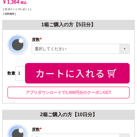
¥
1,364
税込
[
12
ポイントプレゼント ]
送料無料
1箱ご購入の方【5日分】
度数
(必
須)
数量
アプリダウンロードで1,000円分のクーポンGET
2箱ご購入の方【10日分】
度数
(必