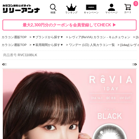
0
カート
検索
ランキング
キャンペーン
マイページ
最大2,300円分のクーポンを会員登録してCHECK ▶
カラコン通販TOP
▼ブランドから探す▼
レヴィア(ReVIA) カラコン - キムチェウォン
[
カラコン通販TOP
▼装用期間から探す▼
ワンデー (1日) 人気カラコン一覧
[1day] 
商品番号
RVC110BLK