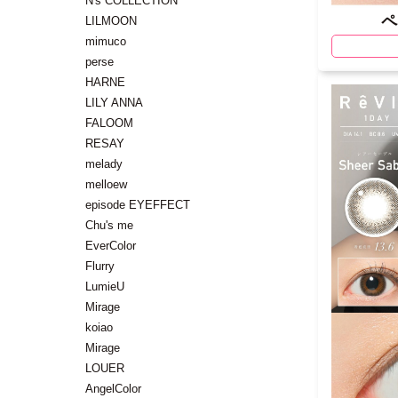
N's COLLECTION
ペ
LILMOON
mimuco
perse
HARNE
LILY ANNA
FALOOM
RESAY
melady
melloew
episode EYEFFECT
Chu's me
EverColor
Flurry
LumieU
Mirage
koiao
Mirage
LOUER
AngelColor