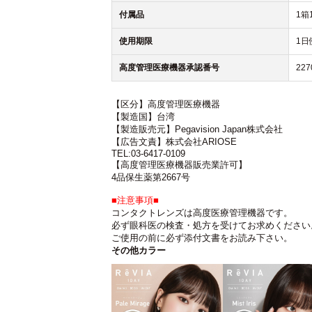
付属品
1箱
使用期限
1日
高度管理医療機器承認番号
227
【区分】高度管理医療機器
【製造国】台湾
【製造販売元】Pegavision Japan株式会社
【広告文責】株式会社ARIOSE
TEL:03-6417-0109
【高度管理医療機器販売業許可】
4品保生薬第2667号
■注意事項■
コンタクトレンズは高度医療管理機器です。
必ず眼科医の検査・処方を受けてお求めください
ご使用の前に必ず添付文書をお読み下さい。
その他カラー