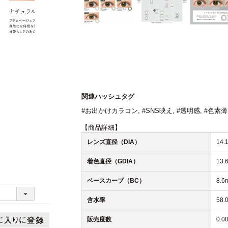
関連ハッシュタグ
#お出かけカラコン
,
#SNS映え
,
#透明感
,
#色素
【商品詳細】
レンズ直径（DIA）
14.
着色直径（GDIA）
13.
ベースカーブ（BC）
8.6
含水率
58.
販売度数
0.0