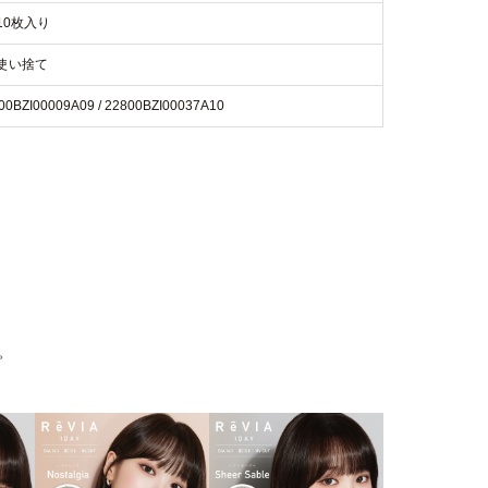
10枚入り
使い捨て
00BZI00009A09 / 22800BZI00037A10
。