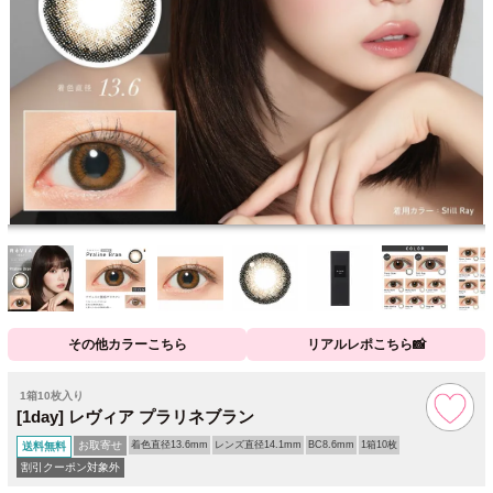
その他カラーこちら
リアルレポこちら📸
1箱10枚入り
[1day] レヴィア プラリネブラン
お取寄せ
着色直径13.6mm
レンズ直径14.1mm
BC8.6mm
1箱10枚
送料無料
割引クーポン対象外