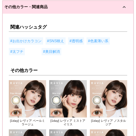
その他カラー・関連商品
関連ハッシュタグ
,
,
,
,
#お出かけカラコン
#SNS映え
#透明感
#色素薄い系
, 高発色,
#太フチ
#奥目解消
その他カラー
[1day] レヴィア ペールミ
[1day] レヴィア ミストア
[1day] レヴィア ノスタル
ラージュ
イリス
ジア