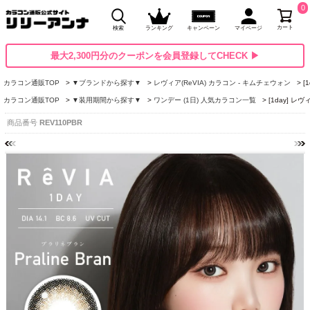
0
カート
検索
ランキング
キャンペーン
マイページ
最大2,300円分のクーポンを会員登録してCHECK ▶
カラコン通販TOP
▼ブランドから探す▼
レヴィア(ReVIA) カラコン - キムチェウォン
[
カラコン通販TOP
▼装用期間から探す▼
ワンデー (1日) 人気カラコン一覧
[1day] 
商品番号
REV110PBR