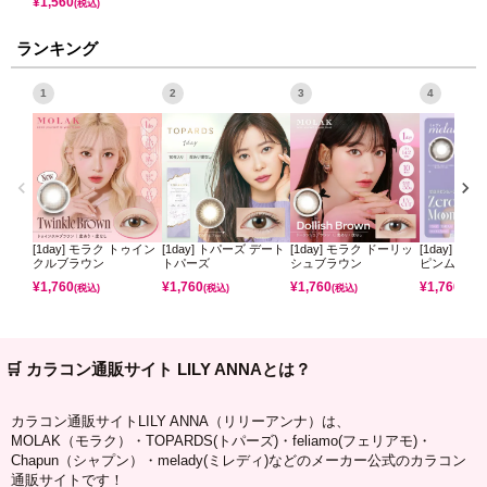
¥
1,560
(税込)
ランキング
1
2
3
4
[1day] モラク トゥイン
[1day] トパーズ デート
[1day] モラク ドーリッ
[1day] ミ
クルブラウン
トパーズ
シュブラウン
ピンムーン
¥
1,760
¥
1,760
¥
1,760
¥
1,760
(税込)
(税込)
(税込)
(税込)
🛒 カラコン通販サイト LILY ANNAとは？
カラコン通販サイトLILY ANNA（リリーアンナ）は、
MOLAK（モラク）・TOPARDS(トパーズ)・feliamo(フェリアモ)・
Chapun（シャプン）・melady(ミレディ)などのメーカー公式のカラコン
通販サイトです！