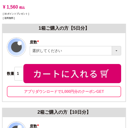
¥
1,560
税込
[
16
ポイントプレゼント ]
送料無料
1箱ご購入の方【5日分】
度数
(必
須)
数量
アプリダウンロードで1,000円分のクーポンGET
2箱ご購入の方【10日分】
度数