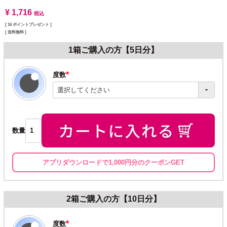
¥
1,716
税込
[
16
ポイントプレゼント ]
送料無料
1箱ご購入の方【5日分】
度数
(必
須)
数量
アプリダウンロードで1,000円分のクーポンGET
2箱ご購入の方【10日分】
度数