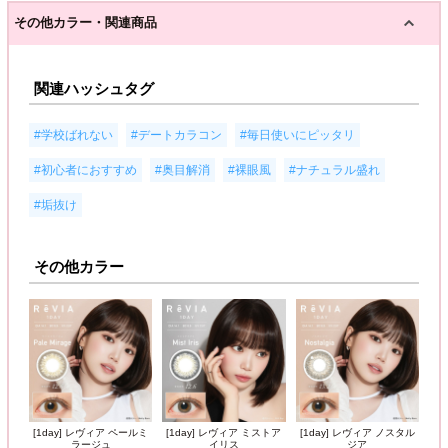
その他カラー・関連商品
関連ハッシュタグ
,
,
,
#学校ばれない
#デートカラコン
#毎日使いにピッタリ
,
,
,
,
#初心者におすすめ
#奥目解消
#裸眼風
#ナチュラル盛れ
#垢抜け
その他カラー
[1day] レヴィア ペールミ
[1day] レヴィア ミストア
[1day] レヴィア ノスタル
ラージュ
イリス
ジア