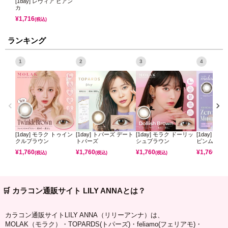
[1day] レヴィア ビアン
カ
¥
1,716
(税込)
ランキング
1
2
3
4
[1day] モラク トゥイン
[1day] トパーズ デート
[1day] モラク ドーリッ
[1day] ミ
クルブラウン
トパーズ
シュブラウン
ピンムーン
¥
1,760
¥
1,760
¥
1,760
¥
1,760
(税込)
(税込)
(税込)
(税込)
🛒 カラコン通販サイト LILY ANNAとは？
カラコン通販サイトLILY ANNA（リリーアンナ）は、
MOLAK（モラク）・TOPARDS(トパーズ)・feliamo(フェリアモ)・