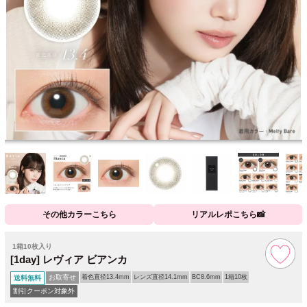
その他カラーこちら
リアルレポこちら📸
1箱10枚入り
[1day] レヴィア ビアンカ
お取寄せ
着色直径13.4mm
レンズ直径14.1mm
BC8.6mm
1箱10枚
送料無料
割引クーポン対象外