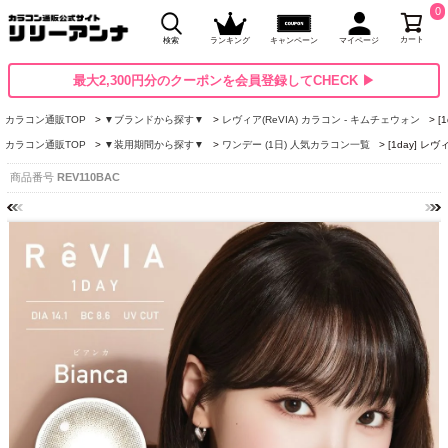
0
カート
検索
ランキング
キャンペーン
マイページ
最大2,300円分のクーポンを会員登録してCHECK ▶
カラコン通販TOP
▼ブランドから探す▼
レヴィア(ReVIA) カラコン - キムチェウォン
[
カラコン通販TOP
▼装用期間から探す▼
ワンデー (1日) 人気カラコン一覧
[1day] レ
商品番号
REV110BAC