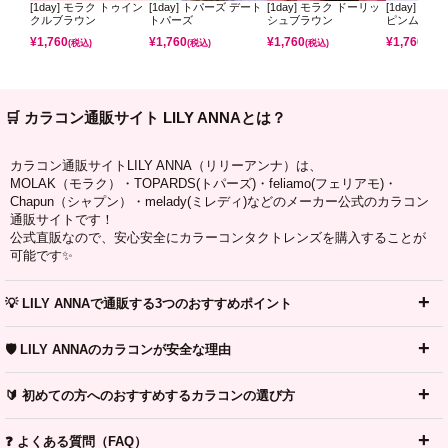
[1day] モラク トゥイン
[1day] トパーズ デート
[1day] モラク ドーリッ
[1day] ミ
クルブラウン
トパーズ
シュブラウン
ピンムーン
¥
1,760
¥
1,760
¥
1,760
¥
1,760
(税込)
(税込)
(税込)
(税込)
🛒 カラコン通販サイト LILY ANNAとは？
カラコン通販サイトLILY ANNA（リリーアンナ）は、
MOLAK（モラク）・TOPARDS(トパーズ)・feliamo(フェリアモ)・
Chapun（シャプン）・melady(ミレディ)などのメーカー公式のカラコン
通販サイトです！
公式直販なので、安心安全にカラーコンタクトレンズを購入することが
可能です✨
💡 LILY ANNAで通販する3つのおすすめポイント
🛡️ LILY ANNAのカラコンが安全な理由
🔰 初めての方へのおすすめするカラコンの選び方
❓ よくある質問（FAQ）