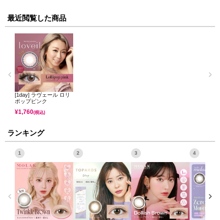
最近閲覧した商品
[1day] ラヴェール ロリ
ポップピンク
¥
1,760
(税込)
ランキング
1
2
3
4