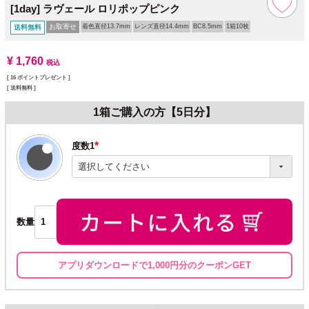
[1day] ラヴェール ロリポップピンク
お取寄せ
着色直径13.7mm
レンズ直径14.4mm
BC8.5mm
1箱10枚
送料無料
¥
1,760
税込
[
16
ポイントプレゼント ]
送料無料
1箱ご購入の方【5日分】
度数1
(必
須)
数量
アプリダウンロードで1,000円分のクーポンGET