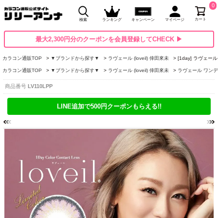
0
カート
検索
ランキング
キャンペーン
マイページ
最大2,300円分のクーポンを会員登録してCHECK ▶
カラコン通販TOP
▼ブランドから探す▼
ラヴェール (loveil) 倖田來未
[1day] ラヴェ
カラコン通販TOP
▼ブランドから探す▼
ラヴェール (loveil) 倖田來未
ラヴェール ワンデー (
商品番号
LV110LPP
LINE追加で500円クーポンもらえる!!