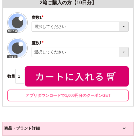
2箱ご購入の方【10日分】
度数1
(必
須)
度数1
(必
須)
数量
アプリダウンロードで1,000円分のクーポンGET
商品・ブランド詳細