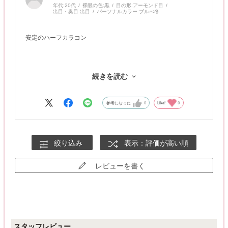
年代:
20代
裸眼の色:
黒
目の形:
アーモンド目
出目・奥目:
出目
パーソナルカラー:
ブルべ冬
安定のハーフカラコン
まちがいな商品です！！
続きを読む
参考になった
0
Like!
0
絞り込み
表示：評価が高い順
レビューを書く
スタッフレビュー