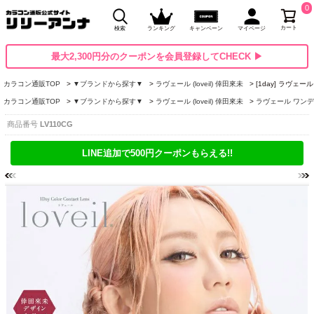
0
カート
検索
ランキング
キャンペーン
マイページ
最大2,300円分のクーポンを会員登録してCHECK ▶
カラコン通販TOP
▼ブランドから探す▼
ラヴェール (loveil) 倖田來未
[1day] ラヴェ
カラコン通販TOP
▼ブランドから探す▼
ラヴェール (loveil) 倖田來未
ラヴェール ワンデー (
商品番号
LV110CG
LINE追加で500円クーポンもらえる!!