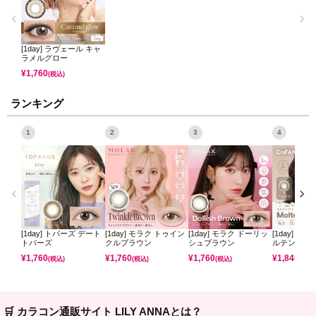
[1day] ラヴェール キャ
ラメルグロー
¥
1,760
(税込)
ランキング
1
2
3
4
[1day] トパーズ デート
[1day] モラク トゥイン
[1day] モラク ドーリッ
[1day] コ
トパーズ
クルブラウン
シュブラウン
ルテンパフ
¥
1,760
¥
1,760
¥
1,760
¥
1,848
(税込)
(税込)
(税込)
(税込)
🛒 カラコン通販サイト LILY ANNAとは？