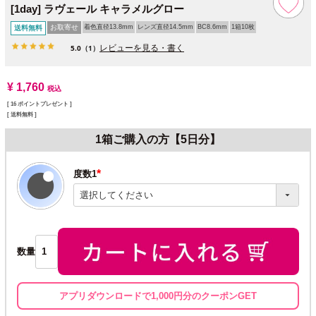
[1day] ラヴェール キャラメルグロー
お取寄せ
着色直径13.8mm
レンズ直径14.5mm
BC8.6mm
1箱10枚
送料無料
レビューを見る・書く
5.0
（1）
¥
1,760
税込
[
16
ポイントプレゼント ]
送料無料
1箱ご購入の方【5日分】
度数1
(必
須)
数量
アプリダウンロードで1,000円分のクーポンGET