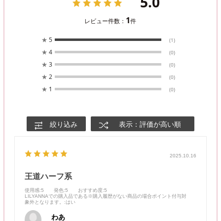
5.0
1
レビュー件数：
件
★
5
(1)
★
4
(0)
★
3
(0)
★
2
(0)
★
1
(0)
絞り込み
表示：評価が高い順
2025.10.16
王道ハーフ系
使用感
:5
発色
:5
おすすめ度
:5
LILYANNAでの購入品である※購入履歴がない商品の場合ポイント付与対
象外となります。
:はい
わあ