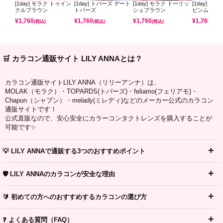
[1day] モラク トゥイン
[1day] トパーズ デート
[1day] モラク ドーリッ
[1day] ミ
クルブラウン
トパーズ
シュブラウン
ピンムーン
¥
1,760
¥
1,760
¥
1,760
¥
1,760
(税込)
(税込)
(税込)
(税込)
🛒 カラコン通販サイト LILY ANNAとは？
カラコン通販サイトLILY ANNA（リリーアンナ）は、
MOLAK（モラク）・TOPARDS(トパーズ)・feliamo(フェリアモ)・
Chapun（シャプン）・melady(ミレディ)などのメーカー公式のカラコン
通販サイトです！
公式直販なので、安心安全にカラーコンタクトレンズを購入することが
可能です✨
💡 LILY ANNAで通販する3つのおすすめポイント
🛡️ LILY ANNAのカラコンが安全な理由
🔰 初めての方へのおすすめするカラコンの選び方
❓ よくある質問（FAQ）