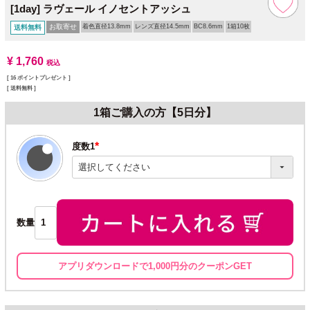
[1day] ラヴェール イノセントアッシュ
お取寄せ
着色直径13.8mm
レンズ直径14.5mm
BC8.6mm
1箱10枚
送料無料
¥
1,760
税込
[
16
ポイントプレゼント ]
送料無料
1箱ご購入の方【5日分】
度数1
(必
須)
数量
アプリダウンロードで1,000円分のクーポンGET