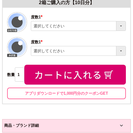
2箱ご購入の方【10日分】
度数1
(必
須)
度数1
(必
須)
数量
アプリダウンロードで1,000円分のクーポンGET
商品・ブランド詳細