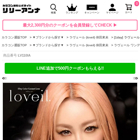
0
カート
検索
ランキング
キャンペーン
マイページ
最大2,300円分のクーポンを会員登録してCHECK ▶
カラコン通販TOP
▼ブランドから探す▼
ラヴェール (loveil) 倖田來未
[1day] ラヴェ
カラコン通販TOP
▼ブランドから探す▼
ラヴェール (loveil) 倖田來未
ラヴェール ワンデー (
商品番号
LV110IA
LINE追加で500円クーポンもらえる!!