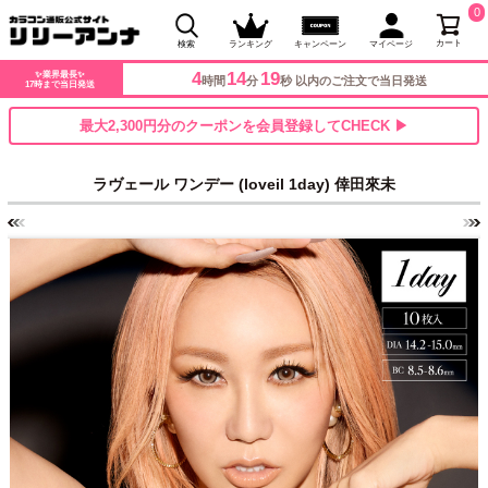
0
カート
検索
ランキング
キャンペーン
マイページ
4
14
15
✨業界最長✨
時間
分
秒 以内のご注文で当日発送
17時まで当日発送
最大2,300円分のクーポンを会員登録してCHECK ▶
ラヴェール ワンデー (loveil 1day) 倖田來未