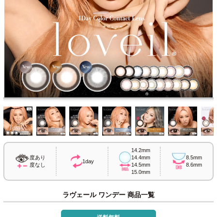
14.2mm
度あり
14.4mm
8.5mm
1day
度なし
14.5mm
8.6mm
15.0mm
ラヴェール ワンデー 商品一覧