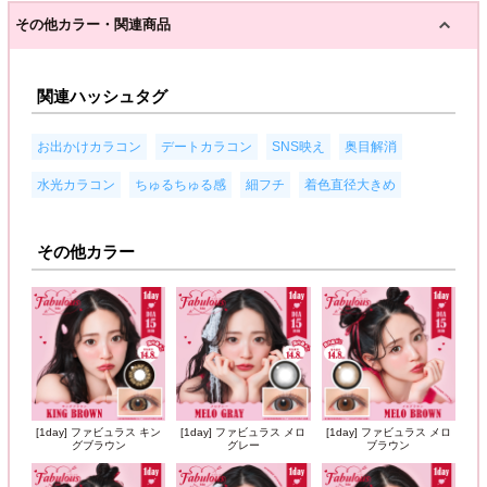
その他カラー・関連商品
関連ハッシュタグ
,
,
,
,
お出かけカラコン
デートカラコン
SNS映え
奥目解消
,
,
,
水光カラコン
ちゅるちゅる感
細フチ
着色直径大きめ
その他カラー
[1day] ファビュラス キン
[1day] ファビュラス メロ
[1day] ファビュラス メロ
グブラウン
グレー
ブラウン