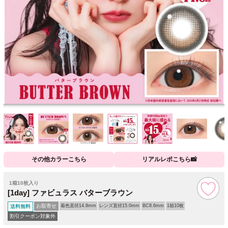
その他カラーこちら
リアルレポこちら📸
1箱10枚入り
[1day] ファビュラス バターブラウン
お取寄せ
着色直径14.8mm
レンズ直径15.0mm
BC8.6mm
1箱10枚
送料無料
割引クーポン対象外