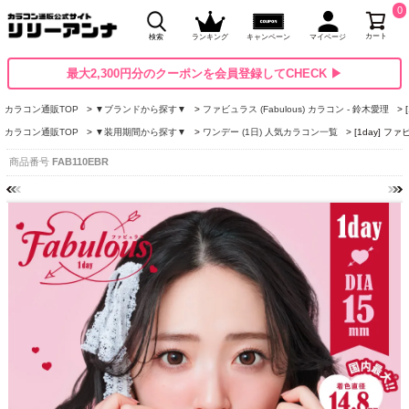
0
カート
検索
ランキング
キャンペーン
マイページ
最大2,300円分のクーポンを会員登録してCHECK ▶
カラコン通販TOP
▼ブランドから探す▼
ファビュラス (Fabulous) カラコン - 鈴木愛理
カラコン通販TOP
▼装用期間から探す▼
ワンデー (1日) 人気カラコン一覧
[1day] 
商品番号
FAB110EBR