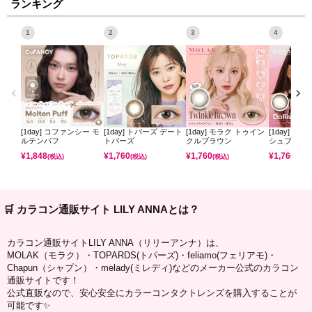
ランキング
1
2
3
4
[1day] コファンシー モ
[1day] トパーズ デート
[1day] モラク トゥイン
[1day] モ
ルテンパフ
トパーズ
クルブラウン
シュブラウ
¥
1,848
¥
1,760
¥
1,760
¥
1,760
(税込)
(税込)
(税込)
(税込)
🛒 カラコン通販サイト LILY ANNAとは？
カラコン通販サイトLILY ANNA（リリーアンナ）は、
MOLAK（モラク）・TOPARDS(トパーズ)・feliamo(フェリアモ)・
Chapun（シャプン）・melady(ミレディ)などのメーカー公式のカラコン
通販サイトです！
公式直販なので、安心安全にカラーコンタクトレンズを購入することが
可能です✨