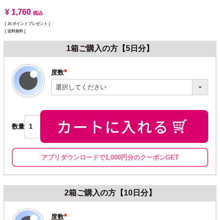
¥
1,760
税込
[
16
ポイントプレゼント ]
送料無料
1箱ご購入の方【5日分】
度数
(必
須)
数量
アプリダウンロードで1,000円分のクーポンGET
2箱ご購入の方【10日分】
度数