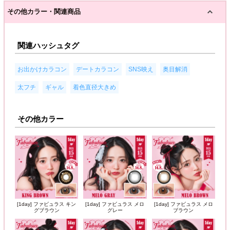
その他カラー・関連商品
関連ハッシュタグ
,
,
,
,
お出かけカラコン
デートカラコン
SNS映え
奥目解消
,
,
太フチ
ギャル
着色直径大きめ
その他カラー
[1day] ファビュラス キン
[1day] ファビュラス メロ
[1day] ファビュラス メロ
グブラウン
グレー
ブラウン