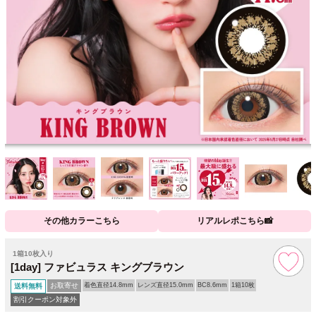
その他カラーこちら
リアルレポこちら📸
1箱10枚入り
[1day] ファビュラス キングブラウン
お取寄せ
着色直径14.8mm
レンズ直径15.0mm
BC8.6mm
1箱10枚
送料無料
割引クーポン対象外