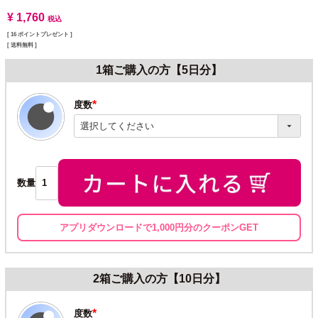
¥
1,760
税込
[
16
ポイントプレゼント ]
送料無料
1箱ご購入の方【5日分】
度数
(必
須)
数量
アプリダウンロードで1,000円分のクーポンGET
2箱ご購入の方【10日分】
度数