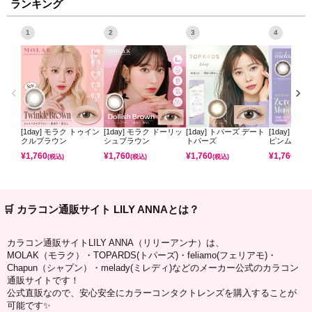
ランキング
1
2
3
4
[1day] モラク トゥイン
[1day] モラク ドーリッ
[1day] トパーズ デート
[1day] ミ
クルブラウン
シュブラウン
トパーズ
ピンムーン
¥
1,760
¥
1,760
¥
1,760
¥
1,760
(税込)
(税込)
(税込)
(税込)
🛒 カラコン通販サイト LILY ANNAとは？
カラコン通販サイトLILY ANNA（リリーアンナ）は、
MOLAK（モラク）・TOPARDS(トパーズ)・feliamo(フェリアモ)・
Chapun（シャプン）・melady(ミレディ)などのメーカー公式のカラコン
通販サイトです！
公式直販なので、安心安全にカラーコンタクトレンズを購入することが
可能です✨