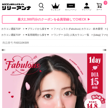
0
カート
検索
ランキング
キャンペーン
マイページ
最大2,300円分のクーポンを会員登録してCHECK ▶
カラコン通販TOP
▼ブランドから探す▼
ファビュラス (Fabulous) カラコン - 鈴木愛理
カラコン通販TOP
▼装用期間から探す▼
ワンデー (1日) 人気カラコン一覧
[1day] 
商品番号
FAB110KBR