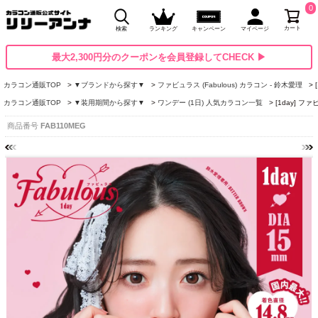
0
カート
検索
ランキング
キャンペーン
マイページ
最大2,300円分のクーポンを会員登録してCHECK ▶
カラコン通販TOP
▼ブランドから探す▼
ファビュラス (Fabulous) カラコン - 鈴木愛理
カラコン通販TOP
▼装用期間から探す▼
ワンデー (1日) 人気カラコン一覧
[1day] 
商品番号
FAB110MEG