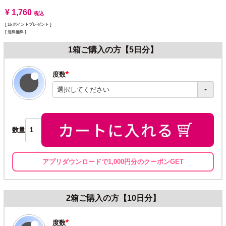
¥
1,760
税込
[
16
ポイントプレゼント ]
送料無料
1箱ご購入の方【5日分】
度数
(必
須)
数量
アプリダウンロードで1,000円分のクーポンGET
2箱ご購入の方【10日分】
度数