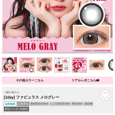
その他カラーこちら
リアルレポこちら📸
1箱10枚入り
[1day] ファビュラス メログレー
お取寄せ
着色直径14.8mm
レンズ直径15.0mm
BC8.6mm
1箱10枚
送料無料
割引クーポン対象外