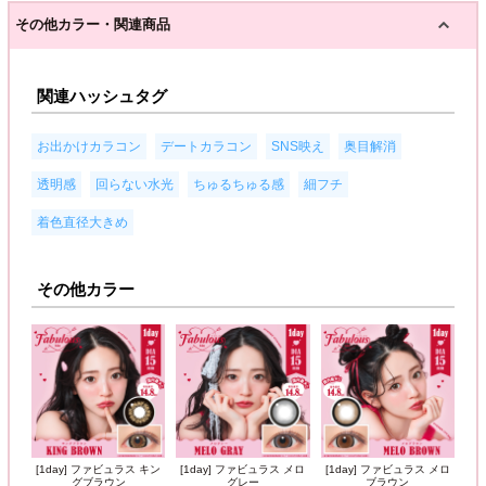
その他カラー・関連商品
関連ハッシュタグ
,
,
,
,
お出かけカラコン
デートカラコン
SNS映え
奥目解消
,
,
,
,
透明感
回らない水光
ちゅるちゅる感
細フチ
着色直径大きめ
その他カラー
[1day] ファビュラス キン
[1day] ファビュラス メロ
[1day] ファビュラス メロ
グブラウン
グレー
ブラウン