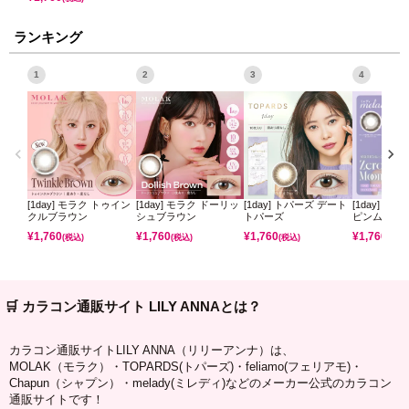
ランキング
1
2
3
4
[1day] モラク トゥイン
[1day] モラク ドーリッ
[1day] トパーズ デート
[1day] ミ
クルブラウン
シュブラウン
トパーズ
ピンムーン
¥
1,760
¥
1,760
¥
1,760
¥
1,760
(税込)
(税込)
(税込)
(税込)
🛒 カラコン通販サイト LILY ANNAとは？
カラコン通販サイトLILY ANNA（リリーアンナ）は、
MOLAK（モラク）・TOPARDS(トパーズ)・feliamo(フェリアモ)・
Chapun（シャプン）・melady(ミレディ)などのメーカー公式のカラコン
通販サイトです！