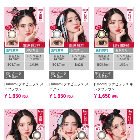
お取寄せ
お取寄せ
お取寄せ
送料無料
送料無料
送料無料
着色直径
レンズ直径
着色直径
レンズ直径
着色直径
レンズ直径
14.5mm
15.0mm
14.5mm
15.0mm
14.5mm
15.0mm
BC8.7mm
1箱2枚
BC8.7mm
1箱2枚
BC8.7mm
1箱2枚
割引クーポ
割引クーポ
割引クーポ
ン対象外
ン対象外
ン対象外
[1month] ファビュラス メ
[1month] ファビュラス メ
[1month] ファビュラス キ
ロブラウン
ログレー
ングブラウン
¥
1,650
¥
1,650
¥
1,650
税込
税込
税込