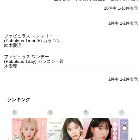
18
件中
1
-
18
件表示
2
件中
1
-
2
件表示
ファビュラス マンスリー
(Fabulous 1month) カラコン -
鈴木愛理
ファビュラス ワンデー
(Fabulous 1day) カラコン - 鈴
木愛理
2
件中
1
-
2
件表示
ランキング
1
2
3
4