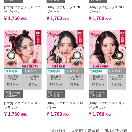
[1day] ファビュラス バニ
[1day] ファビュラス NO.5
[1day] ファビュラス NO.3
ラブラウン
ブラック
ブラウン
¥
1,760
¥
1,760
¥
1,760
税込
税込
税込
お取寄せ
お取寄せ
お取寄せ
送料無料
送料無料
送料無料
着色直径
レンズ直径
着色直径
レンズ直径
着色直径
レンズ直径
14.8mm
15.0mm
14.8mm
15.0mm
14.8mm
15.0mm
BC8.6mm
1箱10枚
BC8.6mm
1箱10枚
BC8.6mm
1箱10枚
割引クーポ
割引クーポ
割引クーポ
ン対象外
ン対象外
ン対象外
[1day] ファビュラス メロ
[1day] ファビュラス メロ
[1day] ファビュラス キン
ブラウン
グレー
グブラウン
¥
1,760
¥
1,760
¥
1,760
税込
税込
税込
並び替え
人気順
新着順
価格が安い順