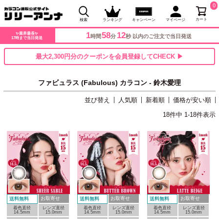
0
カート
検索
ランキング
キャンペーン
マイページ
1
58
12
✨業界最長✨
時間
分
秒 以内のご注文で当日発送
17時まで当日発送
最大2,300円分のクーポンを会員登録してCHECK ▶
ファビュラス (Fabulous) カラコン - 鈴木愛理
並び替え
人気順
新着順
価格が安い順
18
件中
1
-
18
件表示
お取寄せ
お取寄せ
お取寄せ
送料無料
送料無料
送料無料
着色直径
レンズ直径
着色直径
レンズ直径
着色直径
レンズ直径
14.5mm
15.0mm
14.5mm
15.0mm
14.5mm
15.0mm