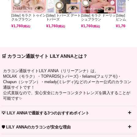
[1day] モラク トゥイン
[1day] トパーズ デート
[1day] モラク ドーリッ
[1day] ミレ
クルブラウン
トパーズ
シュブラウン
ピンムーン
¥
1,760
¥
1,760
¥
1,760
¥
1,760
(税込)
(税込)
(税込)
(税込)
🛒 カラコン通販サイト LILY ANNAとは？
カラコン通販サイトLILY ANNA（リリーアンナ）は、
MOLAK（モラク）・TOPARDS(トパーズ)・feliamo(フェリアモ)・
Chapun（シャプン）・melady(ミレディ)などのメーカー公式のカラコン
通販サイトです！
公式直販なので、安心安全にカラーコンタクトレンズを購入することが
可能です✨
💡 LILY ANNAで通販する3つのおすすめポイント
🛡️ LILY ANNAのカラコンが安全な理由