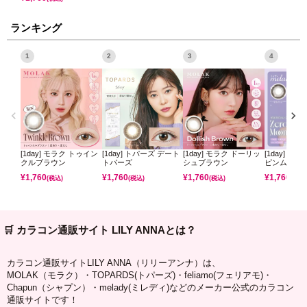
ランキング
1
2
3
4
[1day] モラク トゥイン
[1day] トパーズ デート
[1day] モラク ドーリッ
[1day] ミ
クルブラウン
トパーズ
シュブラウン
ピンムーン
¥
1,760
¥
1,760
¥
1,760
¥
1,760
(税込)
(税込)
(税込)
(税込)
🛒 カラコン通販サイト LILY ANNAとは？
カラコン通販サイトLILY ANNA（リリーアンナ）は、
MOLAK（モラク）・TOPARDS(トパーズ)・feliamo(フェリアモ)・
Chapun（シャプン）・melady(ミレディ)などのメーカー公式のカラコン
通販サイトです！