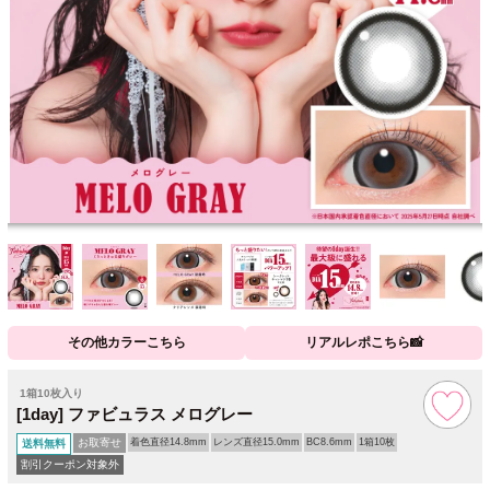
その他カラーこちら
リアルレポこちら📸
1箱10枚入り
[1day] ファビュラス メログレー
お取寄せ
着色直径14.8mm
レンズ直径15.0mm
BC8.6mm
1箱10枚
送料無料
割引クーポン対象外