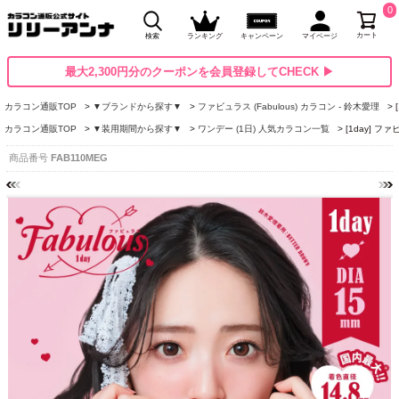
0
カート
検索
ランキング
キャンペーン
マイページ
最大2,300円分のクーポンを会員登録してCHECK ▶
カラコン通販TOP
▼ブランドから探す▼
ファビュラス (Fabulous) カラコン - 鈴木愛理
カラコン通販TOP
▼装用期間から探す▼
ワンデー (1日) 人気カラコン一覧
[1day] 
商品番号
FAB110MEG