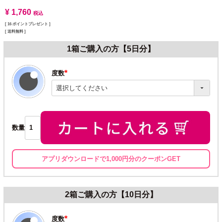
¥
1,760
税込
[
16
ポイントプレゼント ]
送料無料
1箱ご購入の方【5日分】
度数
(必
須)
数量
アプリダウンロードで1,000円分のクーポンGET
2箱ご購入の方【10日分】
度数