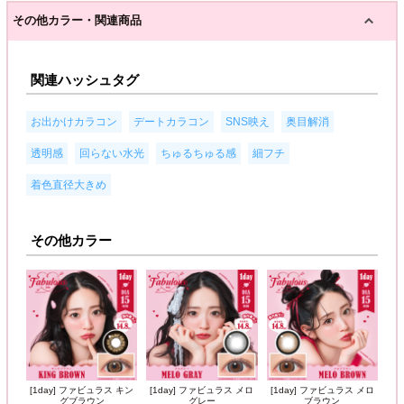
その他カラー・関連商品
関連ハッシュタグ
,
,
,
,
お出かけカラコン
デートカラコン
SNS映え
奥目解消
,
,
,
,
透明感
回らない水光
ちゅるちゅる感
細フチ
着色直径大きめ
その他カラー
[1day] ファビュラス キン
[1day] ファビュラス メロ
[1day] ファビュラス メロ
グブラウン
グレー
ブラウン