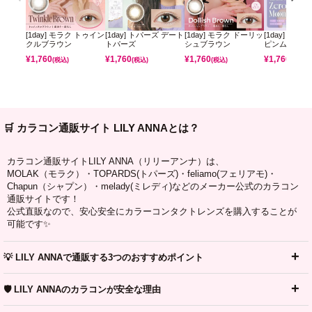
[1day] モラク トゥイン
[1day] トパーズ デート
[1day] モラク ドーリッ
[1day] ミレ
クルブラウン
トパーズ
シュブラウン
ピンムーン
¥
1,760
¥
1,760
¥
1,760
¥
1,760
(税込)
(税込)
(税込)
(税込)
🛒 カラコン通販サイト LILY ANNAとは？
カラコン通販サイトLILY ANNA（リリーアンナ）は、
MOLAK（モラク）・TOPARDS(トパーズ)・feliamo(フェリアモ)・
Chapun（シャプン）・melady(ミレディ)などのメーカー公式のカラコン
通販サイトです！
公式直販なので、安心安全にカラーコンタクトレンズを購入することが
可能です✨
💡 LILY ANNAで通販する3つのおすすめポイント
🛡️ LILY ANNAのカラコンが安全な理由