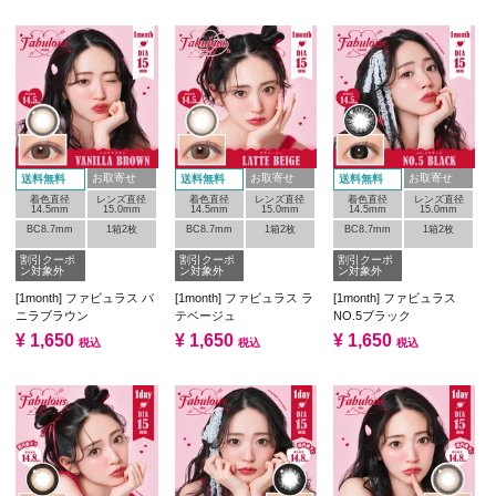
お取寄せ
お取寄せ
お取寄せ
送料無料
送料無料
送料無料
着色直径
レンズ直径
着色直径
レンズ直径
着色直径
レンズ直径
14.5mm
15.0mm
14.5mm
15.0mm
14.5mm
15.0mm
BC8.7mm
1箱2枚
BC8.7mm
1箱2枚
BC8.7mm
1箱2枚
割引クーポ
割引クーポ
割引クーポ
ン対象外
ン対象外
ン対象外
[1month] ファビュラス バ
[1month] ファビュラス ラ
[1month] ファビュラス
ニラブラウン
テベージュ
NO.5ブラック
¥
1,650
¥
1,650
¥
1,650
税込
税込
税込