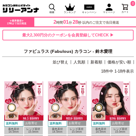
0
カート
検索
ランキング
キャンペーン
マイページ
2
01
28
✨業界最長✨
時間
分
秒 以内のご注文で当日発送
17時まで当日発送
最大2,300円分のクーポンを会員登録してCHECK ▶
ファビュラス (Fabulous) カラコン - 鈴木愛理
並び替え
人気順
新着順
価格が安い順
18
件中
1
-
18
件表示
お取寄せ
お取寄せ
お取寄せ
送料無料
送料無料
送料無料
着色直径
レンズ直径
着色直径
レンズ直径
着色直径
レンズ直径
14.5mm
15.0mm
14.5mm
15.0mm
14.5mm
15.0mm