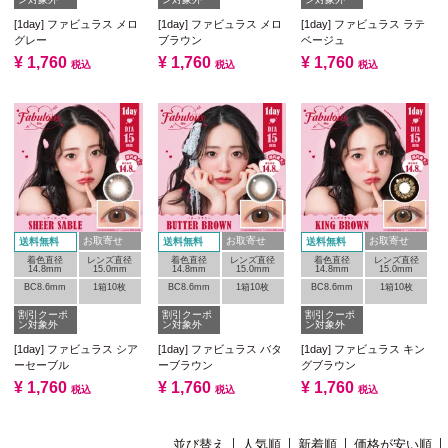
[1day] ファビュラス メロ
[1day] ファビュラス メロ
[1day] ファビュラス ラテ
グレー
ブラウン
ベージュ
¥
1,760
¥
1,760
¥
1,760
税込
税込
税込
お取寄せ
お取寄せ
お取寄せ
送料無料
送料無料
送料無料
着色直径
レンズ直径
着色直径
レンズ直径
着色直径
レンズ直径
14.8mm
15.0mm
14.8mm
15.0mm
14.8mm
15.0mm
BC8.6mm
1箱10枚
BC8.6mm
1箱10枚
BC8.6mm
1箱10枚
割引クーポ
割引クーポ
割引クーポ
ン対象外
ン対象外
ン対象外
[1day] ファビュラス シア
[1day] ファビュラス バタ
[1day] ファビュラス キン
ーセーブル
ーブラウン
グブラウン
¥
1,760
¥
1,760
¥
1,760
税込
税込
税込
並び替え
人気順
新着順
価格が安い順