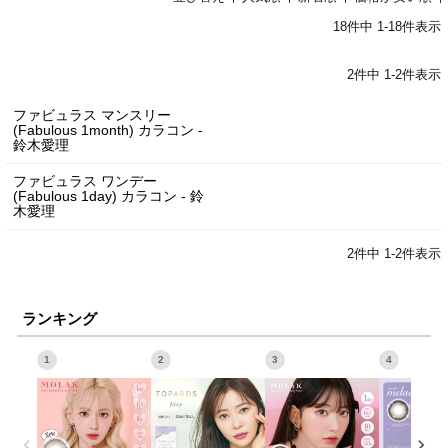
18
件中
1
-
18
件表示
2
件中
1
-
2
件表示
ファビュラス マンスリー
(Fabulous 1month) カラコン -
鈴木愛理
ファビュラス ワンデー
(Fabulous 1day) カラコン - 鈴
木愛理
2
件中
1
-
2
件表示
ランキング
1
2
3
4