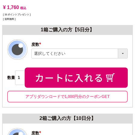
¥
1,760
税込
[
16
ポイントプレゼント ]
送料無料
1箱ご購入の方【5日分】
度数
(必
須)
数量
アプリダウンロードで1,000円分のクーポンGET
2箱ご購入の方【10日分】
度数