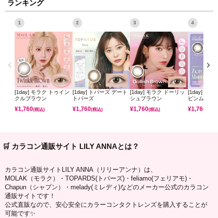
ランキング
1
2
3
4
[1day] モラク トゥイン
[1day] トパーズ デート
[1day] モラク ドーリッ
[1day] ミ
クルブラウン
トパーズ
シュブラウン
ピンムーン
¥
1,760
¥
1,760
¥
1,760
¥
1,760
(税込)
(税込)
(税込)
(税込)
🛒 カラコン通販サイト LILY ANNAとは？
カラコン通販サイトLILY ANNA（リリーアンナ）は、
MOLAK（モラク）・TOPARDS(トパーズ)・feliamo(フェリアモ)・
Chapun（シャプン）・melady(ミレディ)などのメーカー公式のカラコン
通販サイトです！
公式直販なので、安心安全にカラーコンタクトレンズを購入することが
可能です✨