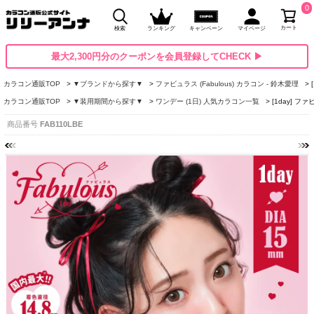
0
カート
検索
ランキング
キャンペーン
マイページ
最大2,300円分のクーポンを会員登録してCHECK ▶
カラコン通販TOP
▼ブランドから探す▼
ファビュラス (Fabulous) カラコン - 鈴木愛理
カラコン通販TOP
▼装用期間から探す▼
ワンデー (1日) 人気カラコン一覧
[1day] 
商品番号
FAB110LBE