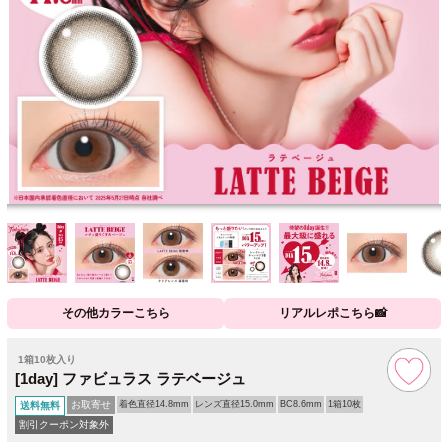
その他カラーこちら
リアルレポこちら📸
1箱10枚入り
[1day] ファビュラス ラテベージュ
お取寄せ
着色直径14.8mm
レンズ直径15.0mm
BC8.6mm
1箱10枚
送料無料
割引クーポン対象外