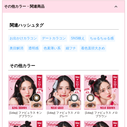
その他カラー・関連商品
関連ハッシュタグ
,
,
,
,
お出かけカラコン
デートカラコン
SNS映え
ちゅるちゅる感
,
,
,
,
奥目解消
透明感
色素薄い系
細フチ
着色直径大きめ
その他カラー
[1day] ファビュラス キン
[1day] ファビュラス メロ
[1day] ファビュラス メロ
グブラウン
グレー
ブラウン