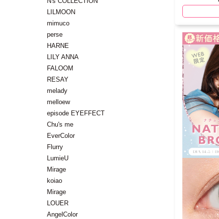
N's COLLECTION
LILMOON
mimuco
perse
HARNE
LILY ANNA
FALOOM
RESAY
melady
melloew
episode EYEFFECT
Chu's me
EverColor
Flurry
LumieU
Mirage
koiao
Mirage
LOUER
AngelColor