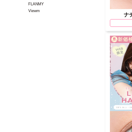
FLANMY
Viewm
ナ