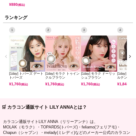
¥
880
(税込)
ランキング
1
2
3
4
[1day] トパーズ デート
[1day] モラク トゥイン
[1day] モラク ドーリッ
[1day] コ
トパーズ
クルブラウン
シュブラウン
ルテンパフ
¥
1,760
¥
1,760
¥
1,760
¥
1,848
(税込)
(税込)
(税込)
(税込)
🛒 カラコン通販サイト LILY ANNAとは？
カラコン通販サイトLILY ANNA（リリーアンナ）は、
MOLAK（モラク）・TOPARDS(トパーズ)・feliamo(フェリアモ)・
Chapun（シャプン）・melady(ミレディ)などのメーカー公式のカラコン