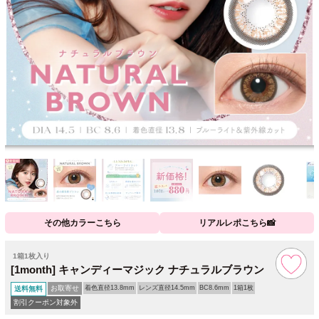
その他カラーこちら
リアルレポこちら📸
1箱1枚入り
[1month] キャンディーマジック ナチュラルブラウン
お取寄せ
着色直径13.8mm
レンズ直径14.5mm
BC8.6mm
1箱1枚
送料無料
割引クーポン対象外