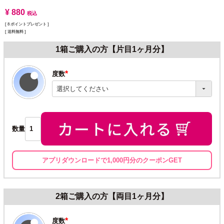
¥
880
税込
[
8
ポイントプレゼント ]
送料無料
1箱ご購入の方【片目1ヶ月分】
度数
(必
須)
数量
アプリダウンロードで1,000円分のクーポンGET
2箱ご購入の方【両目1ヶ月分】
度数