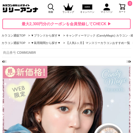
0
カート
検索
ランキング
キャンペーン
マイページ
最大2,300円分のクーポンを会員登録してCHECK ▶
カラコン通販TOP
▼ブランドから探す▼
キャンディーマジック (CandyMagic) カラコン -
カラコン通販TOP
▼装用期間から探す▼
【人気1ヶ月】マンスリーカラコンおすすめ一覧
商品番号
CDMM1NBR