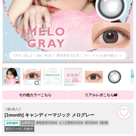
その他カラーこちら
リアルレポこちら📸
1箱1枚入り
[1month] キャンディーマジック メログレー
お取寄せ
着色直径13.9mm
レンズ直径14.5mm
BC8.6mm
1箱1枚
送料無料
割引クーポン対象外