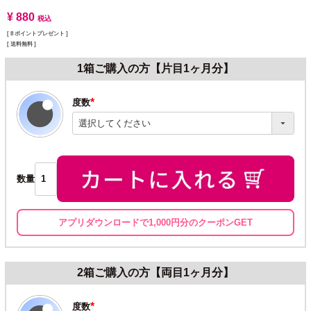
¥
880
税込
[
8
ポイントプレゼント ]
送料無料
1箱ご購入の方【片目1ヶ月分】
度数
(必
須)
数量
アプリダウンロードで1,000円分のクーポンGET
2箱ご購入の方【両目1ヶ月分】
度数