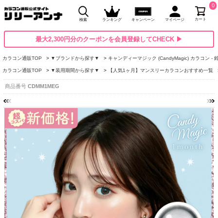
0
カート
検索
ランキング
キャンペーン
マイページ
最大2,300円分のクーポンを会員登録してCHECK ▶
カラコン通販TOP
▼ブランドから探す▼
キャンディーマジック (CandyMagic) カラコン -
カラコン通販TOP
▼装用期間から探す▼
【人気1ヶ月】マンスリーカラコンおすすめ一覧
商品番号
CDMM1MEG