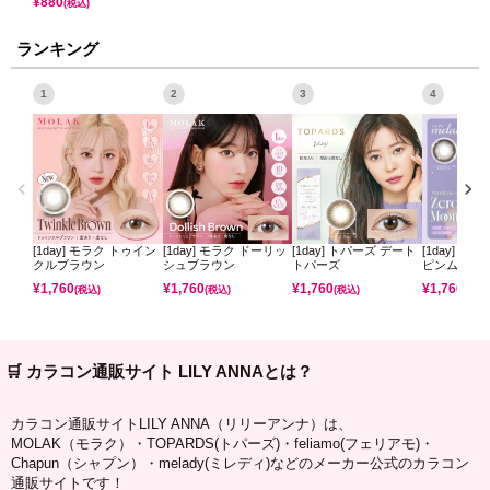
¥
880
(税込)
ランキング
1
2
3
4
[1day] モラク トゥイン
[1day] モラク ドーリッ
[1day] トパーズ デート
[1day] ミ
クルブラウン
シュブラウン
トパーズ
ピンムーン
¥
1,760
¥
1,760
¥
1,760
¥
1,760
(税込)
(税込)
(税込)
(税込)
🛒 カラコン通販サイト LILY ANNAとは？
カラコン通販サイトLILY ANNA（リリーアンナ）は、
MOLAK（モラク）・TOPARDS(トパーズ)・feliamo(フェリアモ)・
Chapun（シャプン）・melady(ミレディ)などのメーカー公式のカラコン
通販サイトです！