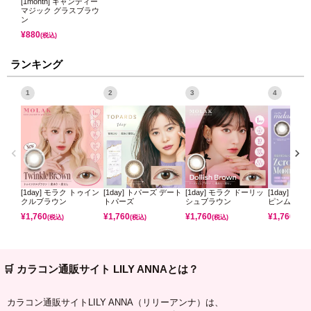
[1month] キャンディー
マジック グラスブラウ
ン
¥
880
(税込)
ランキング
1
2
3
4
[1day] モラク トゥイン
[1day] トパーズ デート
[1day] モラク ドーリッ
[1day] ミ
クルブラウン
トパーズ
シュブラウン
ピンムーン
¥
1,760
¥
1,760
¥
1,760
¥
1,760
(税込)
(税込)
(税込)
(税込)
🛒 カラコン通販サイト LILY ANNAとは？
カラコン通販サイトLILY ANNA（リリーアンナ）は、