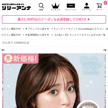
0
カート
検索
ランキング
キャンペーン
マイページ
最大2,300円分のクーポンを会員登録してCHECK ▶
カラコン通販TOP
▼ブランドから探す▼
キャンディーマジック (CandyMagic) カラコン -
カラコン通販TOP
▼装用期間から探す▼
【人気1ヶ月】マンスリーカラコンおすすめ一覧
商品番号
CDMM1GLB