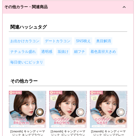
その他カラー・関連商品
関連ハッシュタグ
,
,
,
,
お出かけカラコン
デートカラコン
SNS映え
奥目解消
,
,
,
,
,
ナチュラル盛れ
透明感
垢抜け
細フチ
着色直径大きめ
毎日使いにピッタリ
その他カラー
[1month] キャンディーマ
[1month] キャンディーマ
[1month] キャンディーマ
ジック キングブラウン
ジック ゴシップブラウン
ジック ゴシップグレー