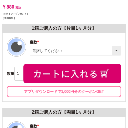
¥
880
税込
[
8
ポイントプレゼント ]
送料無料
1箱ご購入の方【片目1ヶ月分】
度数
(必
須)
数量
アプリダウンロードで1,000円分のクーポンGET
2箱ご購入の方【両目1ヶ月分】
度数