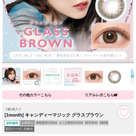
その他カラーこちら
リアルレポこちら📸
1箱1枚入り
[1month] キャンディーマジック グラスブラウン
お取寄せ
着色直径13.8mm
レンズ直径14.5mm
BC8.6mm
1箱1枚
送料無料
割引クーポン対象外