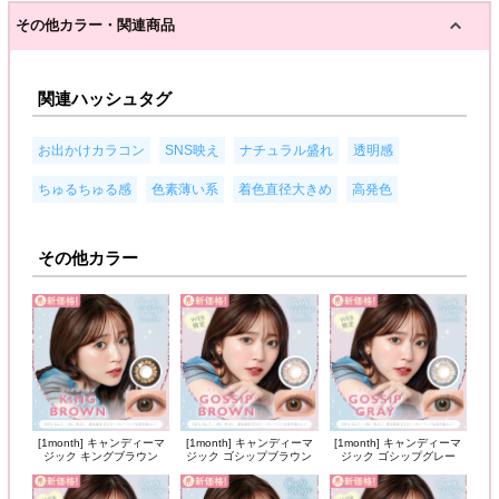
その他カラー・関連商品
関連ハッシュタグ
,
,
,
,
お出かけカラコン
SNS映え
ナチュラル盛れ
透明感
,
,
,
ちゅるちゅる感
色素薄い系
着色直径大きめ
高発色
その他カラー
[1month] キャンディーマ
[1month] キャンディーマ
[1month] キャンディーマ
ジック キングブラウン
ジック ゴシップブラウン
ジック ゴシップグレー