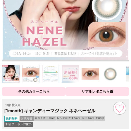
その他カラーこちら
リアルレポこちら📸
1箱1枚入り
[1month] キャンディーマジック ネネヘーゼル
お取寄せ
着色直径13.9mm
レンズ直径14.5mm
BC8.6mm
1箱1枚
送料無料
割引クーポン対象外