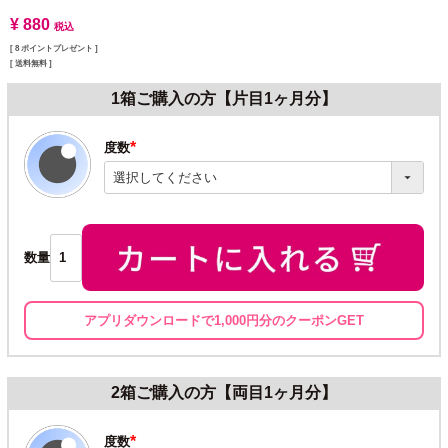
¥
880
税込
[
8
ポイントプレゼント ]
送料無料
1箱ご購入の方【片目1ヶ月分】
度数
(必
須)
数量
アプリダウンロードで1,000円分のクーポンGET
2箱ご購入の方【両目1ヶ月分】
度数