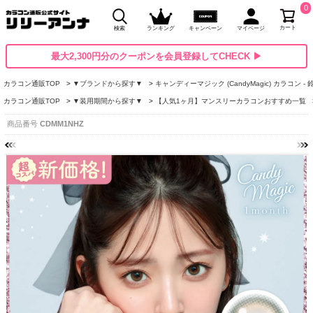
0
カート
検索
ランキング
キャンペーン
マイページ
最大2,300円分のクーポンを会員登録してCHECK ▶
カラコン通販TOP
▼ブランドから探す▼
キャンディーマジック (CandyMagic) カラコン -
カラコン通販TOP
▼装用期間から探す▼
【人気1ヶ月】マンスリーカラコンおすすめ一覧
商品番号
CDMM1NHZ