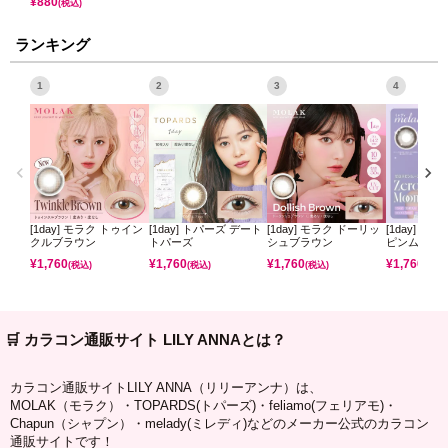
¥
880
(税込)
ランキング
1
2
3
4
[1day] モラク トゥイン
[1day] トパーズ デート
[1day] モラク ドーリッ
[1day] ミ
クルブラウン
トパーズ
シュブラウン
ピンムーン
¥
1,760
¥
1,760
¥
1,760
¥
1,760
(税込)
(税込)
(税込)
(税込)
🛒 カラコン通販サイト LILY ANNAとは？
カラコン通販サイトLILY ANNA（リリーアンナ）は、
MOLAK（モラク）・TOPARDS(トパーズ)・feliamo(フェリアモ)・
Chapun（シャプン）・melady(ミレディ)などのメーカー公式のカラコン
通販サイトです！