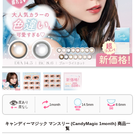
度あり
1month
14.5mm
8.6mm
度なし
キャンディーマジック マンスリー (CandyMagic 1month) 商品一
覧