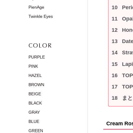
Pe
PienAge
Twinkle Eyes
Op
Ho
Da
COLOR
St
PURPLE
Lap
PINK
TO
HAZEL
BROWN
TO
BEIGE
まと
BLACK
GRAY
BLUE
Cream 
GREEN