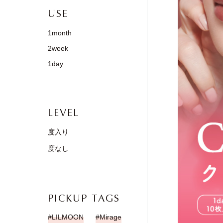
USE
1month
2week
1day
LEVEL
度入り
度なし
PICKUP TAGS
LILMOON
Mirage