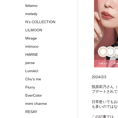
feliamo
melady
N's COLLECTION
LILMOON
Mirage
mimuco
HARNE
perse
LumieU
2024/2/2
Chu's me
指原莉乃さん（
Flurry
プデートされて
EverColor
日常使いでもお
mimi charme
も多いのではな
RESAY
この記事では、T