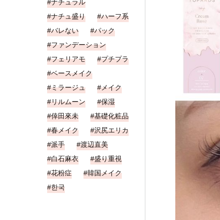
ナチュラル
ナチュ盛り
ハーフ系
バレない
パック
ファンデーション
フェリアモ
プチプラ
ベースメイク
ミラージュ
メイク
リルムーン
保湿
倖田來未
基礎化粧品
春メイク
沢尻エリカ
派手
渡辺直美
白石麻衣
盛り重視
花粉症
韓国メイク
한국