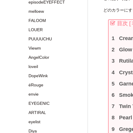
episodeEYEFFECT
どのカラーにす
melloew
FALOOM
目次
[
LOUER
Cre
PUUUUCHU
Viewm
Glo
AngelColor
Rut
loveil
Cry
DopeWink
Gar
éRouge
envie
Smo
EYEGENIC
Twi
ARTIRAL
Pea
eyelist
Gre
Diya