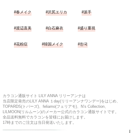
春メイク
沢尻エリカ
派手
渡辺直美
白石麻衣
盛り重視
花粉症
韓国メイク
한국
カラコン通販サイト LILY ANNA リリーアンナは
当店限定発売のLILY ANNA １day(リリーアンナワンデー)をはじめ、
TOPARDS(トパーズ)、feliamo(フェリアモ)、N’s Collection、
LILMOON(リルムーン)のメーカー公式のカラコン通販サイトです。
全品送料無料でカラコンを皆様にお届けします。
17時までのご注文は当日発送いたします。