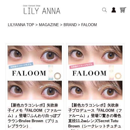
LILYANNA TOP
>
MAGAZINE
>
BRAND
>
FALOOM
【新色カラコンレポ】矢吹奈
【新色カラコンレポ】矢吹奈
子イメモ『FALOOM（ファルー
子プロデュース『FALOOM（フ
ム）』登場♡ふんわり白っぽブ
ァルーム）』登場♡驚きの着色
ラウンBrulee Brown（ブリュ
直径11.2㎜レンズSecret Tutu
レブラウン）
Brown（シークレットチュチュ