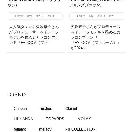
ウン）
アリングブラウン）
14.5mm
1day
度入り
度なし
14.5mm
1day
度入り
度なし
大人気タレント矢吹奈子さん
矢吹奈子さんがプロデュース
がプロデューサー＆イメージ
＆イメージモデルを務めるカ
モデルを務めるカラコンブラ
ラコンブランド
ンド『FALOOM（ファ...
『FALOOM（ファルーム）』
が2024...
BRAND
Chapun
michou
Clainel
LILY ANNA
TOPARDS
MOLAK
feliamo
melady
N's COLLECTION