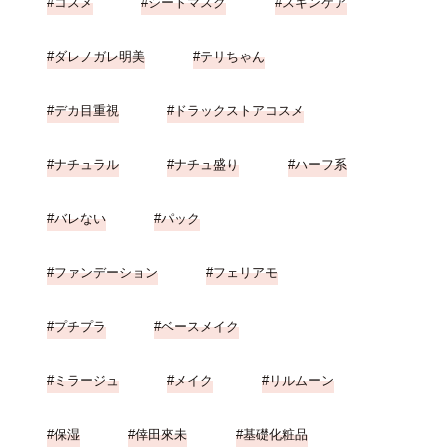
コスメ
シートマスク
スキンケア
ダレノガレ明美
テリちゃん
デカ目重視
ドラックストアコスメ
ナチュラル
ナチュ盛り
ハーフ系
バレない
パック
ファンデーション
フェリアモ
プチプラ
ベースメイク
ミラージュ
メイク
リルムーン
保湿
倖田來未
基礎化粧品