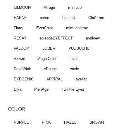
LILMOON
Mirage
mimuco
HARNE
perse
LumieU
Chu's me
Flurry
EverColor
mimi charme
RESAY
episodeEYEFFECT
melloew
FALOOM
LOUER
PUUUUCHU
Viewm
AngelColor
loveil
DopeWink
éRouge
envie
EYEGENIC
ARTIRAL
eyelist
Diya
PienAge
Twinkle Eyes
COLOR
PURPLE
PINK
HAZEL
BROWN