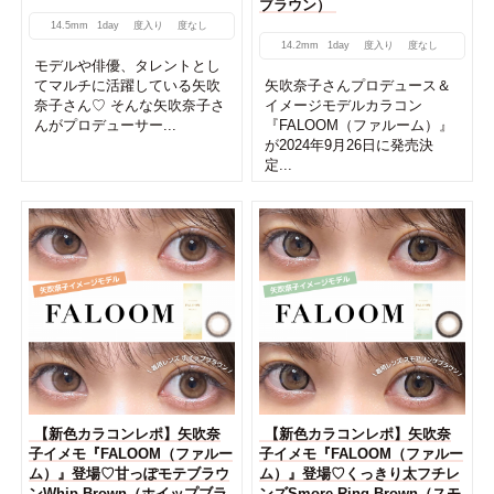
ブラウン）
14.5mm
1day
度入り
度なし
14.2mm
1day
度入り
度なし
モデルや俳優、タレントとし
てマルチに活躍している矢吹
矢吹奈子さんプロデュース＆
奈子さん♡ そんな矢吹奈子さ
イメージモデルカラコン
んがプロデューサー...
『FALOOM（ファルーム）』
が2024年9月26日に発売決
定...
【新色カラコンレポ】矢吹奈
【新色カラコンレポ】矢吹奈
子イメモ『FALOOM（ファルー
子イメモ『FALOOM（ファルー
ム）』登場♡甘っぽモテブラウ
ム）』登場♡くっきり太フチレ
ンWhip Brown（ホイップブラ
ンズSmore Ring Brown（スモ