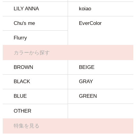
LILY ANNA
koiao
Chu's me
EverColor
Flurry
カラーから探す
BROWN
BEIGE
BLACK
GRAY
BLUE
GREEN
OTHER
特集を見る