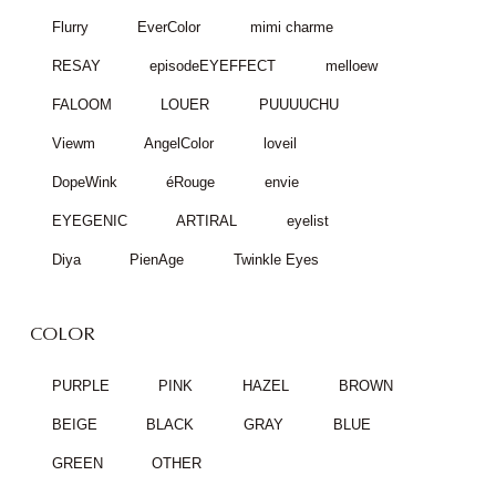
Flurry
EverColor
mimi charme
RESAY
episodeEYEFFECT
melloew
FALOOM
LOUER
PUUUUCHU
Viewm
AngelColor
loveil
DopeWink
éRouge
envie
EYEGENIC
ARTIRAL
eyelist
Diya
PienAge
Twinkle Eyes
COLOR
PURPLE
PINK
HAZEL
BROWN
BEIGE
BLACK
GRAY
BLUE
GREEN
OTHER