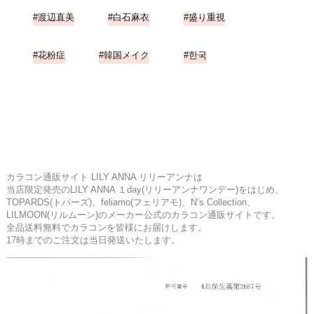
渡辺直美
白石麻衣
盛り重視
花粉症
韓国メイク
한국
カラコン通販サイト LILY ANNA リリーアンナは
当店限定発売のLILY ANNA １day(リリーアンナワンデー)をはじめ、
TOPARDS(トパーズ)、feliamo(フェリアモ)、N’s Collection、
LILMOON(リルムーン)のメーカー公式のカラコン通販サイトです。
全品送料無料でカラコンを皆様にお届けします。
17時までのご注文は当日発送いたします。