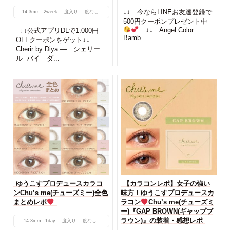
↓↓ 今ならLINEお友達登録で
14.3mm
2week
度入り
度なし
500円クーポンプレゼント中
↓↓ Angel Color
↓↓公式アプリDLで1.000円
Bamb...
OFFクーポンをゲット↓↓
Cherir by Diya ― シェリー
ル バイ ダ...
ゆうこすプロデュースカラコ
【カラコンレポ】女子の強い
ンChu’s me(チューズミー)全色
味方！ゆうこすプロデュースカ
まとめレポ
ラコン
Chu’s me(チューズミ
ー)『GAP BROWN(ギャップブ
ラウン)』の装着・感想レポ
14.3mm
1day
度入り
度なし