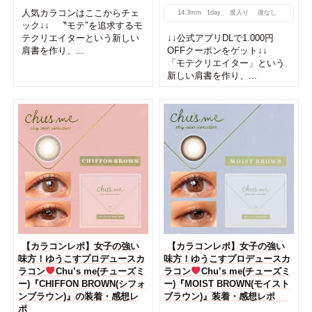
人気カラコンはここからチェ
14.3mm
1day
度入り
度なし
ック↓↓ 〝モテ″を追求するモ
テクリエイターという新しい
↓↓公式アプリDLで1.000円
肩書を作り、...
OFFクーポンをゲット↓↓
「モテクリエイター」という
新しい肩書を作り、...
【カラコンレポ】女子の強い
【カラコンレポ】女子の強い
味方！ゆうこすプロデュースカ
味方！ゆうこすプロデュースカ
ラコン
Chu’s me(チューズミ
ラコン
Chu’s me(チューズミ
ー)『CHIFFON BROWN(シフォ
ー)『MOIST BROWN(モイスト
ンブラウン)』の装着・感想レ
ブラウン)』装着・感想レポ
ポ