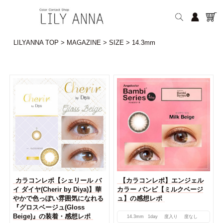
LILYANNA TOP
>
MAGAZINE
>
SIZE
>
14.3mm
カラコンレポ【シェリール バ
【カラコンレポ】エンジェル
イ ダイヤ(Cherir by Diya)】華
カラー バンビ【ミルクベージ
やかで色っぽい雰囲気になれる
ュ】の感想レポ
『グロスベージュ(Gloss
Beige)』の装着・感想レポ
14.3mm
1day
度入り
度なし