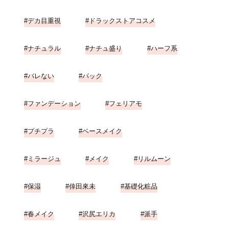
デカ目重視
ドラックストアコスメ
ナチュラル
ナチュ盛り
ハーフ系
バレない
パック
ファンデーション
フェリアモ
プチプラ
ベースメイク
ミラージュ
メイク
リルムーン
保湿
倖田來未
基礎化粧品
春メイク
沢尻エリカ
派手