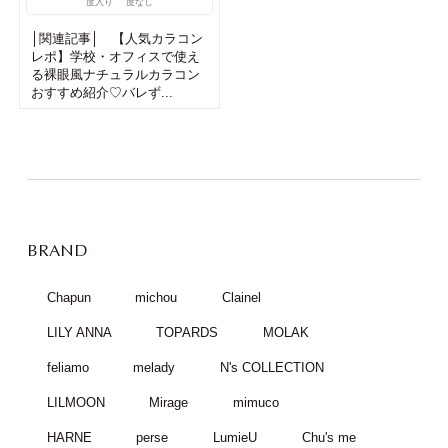
度入り
度なし
│関連記事│ 【人気カラコン
レポ】学校・オフィスで使え
る裸眼風ナチュラルカラコン
おすすめ紹介♡バレず...
BRAND
Chapun
michou
Clainel
LILY ANNA
TOPARDS
MOLAK
feliamo
melady
N's COLLECTION
LILMOON
Mirage
mimuco
HARNE
perse
LumieU
Chu's me