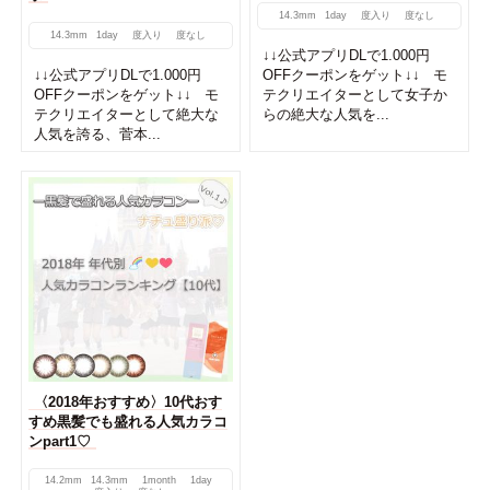
14.3mm
1day
度入り
度なし
14.3mm
1day
度入り
度なし
↓↓公式アプリDLで1.000円
↓↓公式アプリDLで1.000円
OFFクーポンをゲット↓↓ モ
OFFクーポンをゲット↓↓ モ
テクリエイターとして女子か
テクリエイターとして絶大な
らの絶大な人気を...
人気を誇る、菅本...
〈2018年おすすめ〉10代おす
すめ黒髪でも盛れる人気カラコ
ンpart1♡
14.2mm
14.3mm
1month
1day