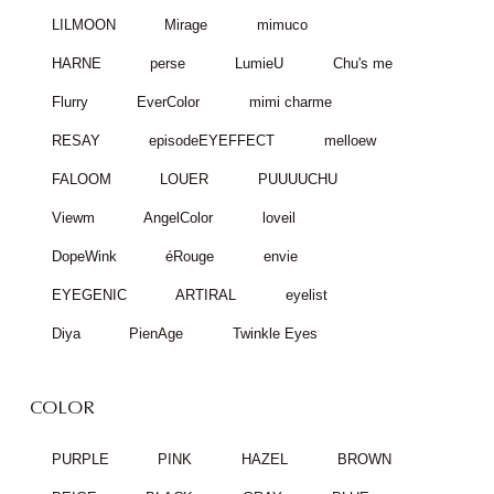
LILMOON
Mirage
mimuco
HARNE
perse
LumieU
Chu's me
Flurry
EverColor
mimi charme
RESAY
episodeEYEFFECT
melloew
FALOOM
LOUER
PUUUUCHU
Viewm
AngelColor
loveil
DopeWink
éRouge
envie
EYEGENIC
ARTIRAL
eyelist
Diya
PienAge
Twinkle Eyes
COLOR
PURPLE
PINK
HAZEL
BROWN