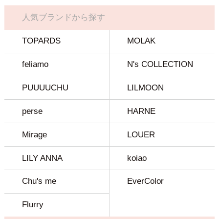
人気ブランドから探す
TOPARDS
MOLAK
feliamo
N's COLLECTION
PUUUUCHU
LILMOON
perse
HARNE
Mirage
LOUER
LILY ANNA
koiao
Chu's me
EverColor
Flurry