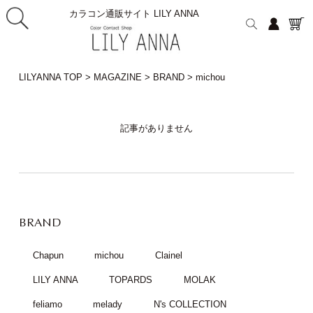
カラコン通販サイト LILY ANNA
LILYANNA TOP
>
MAGAZINE
>
BRAND
>
michou
記事がありません
BRAND
Chapun
michou
Clainel
LILY ANNA
TOPARDS
MOLAK
feliamo
melady
N's COLLECTION