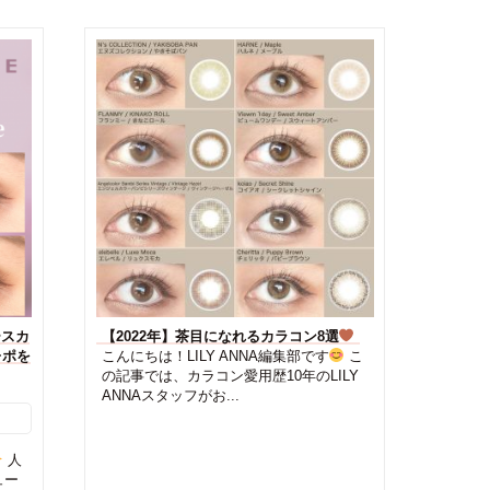
ースカ
【2022年】茶目になれるカラコン8選
レポを
こんにちは！LILY ANNA編集部です
こ
の記事では、カラコン愛用歴10年のLILY
ANNAスタッフがお...
人
ュー