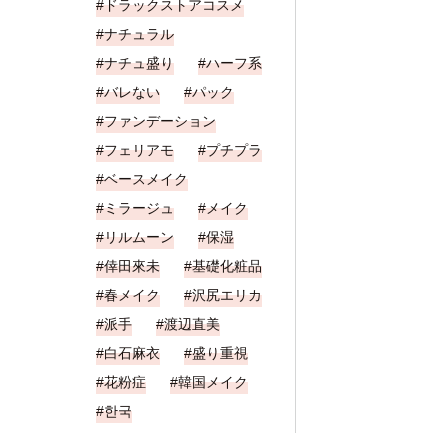
ドラックストアコスメ
ナチュラル
ナチュ盛り
ハーフ系
バレない
パック
ファンデーション
フェリアモ
プチプラ
ベースメイク
ミラージュ
メイク
リルムーン
保湿
倖田來未
基礎化粧品
春メイク
沢尻エリカ
派手
渡辺直美
白石麻衣
盛り重視
花粉症
韓国メイク
한국