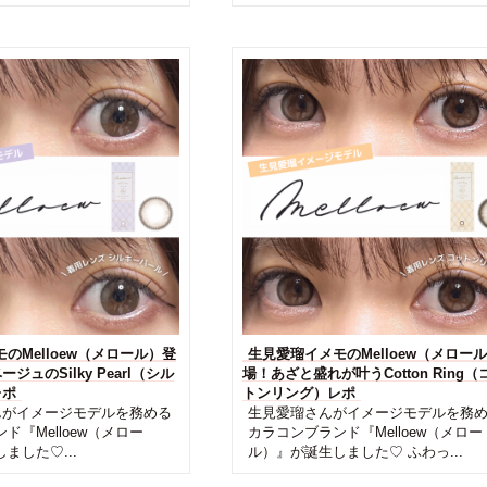
のMelloew（メロール）登
生見愛瑠イメモのMelloew（メロー
ジュのSilky Pearl（シル
場！あざと盛れが叶うCotton Ring（
レポ
トンリング）レポ
がイメージモデルを務める
生見愛瑠さんがイメージモデルを務
ド『Melloew（メロー
カラコンブランド『Melloew（メロー
ました♡...
ル）』が誕生しました♡ ふわっ...