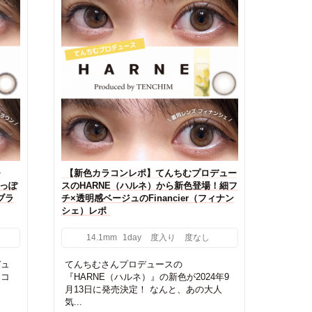
モ
【新色カラコンレポ】てんちむプロデュー
甘っぽ
スのHARNE（ハルネ）から新色登場！細フ
ブラ
チ×透明感ベージュのFinancier（フィナン
シェ）レポ
14.1mm
1day
度入り
度なし
デュ
てんちむさんプロデュースの
ラコ
『HARNE（ハルネ）』の新色が2024年9
月13日に発売決定！ なんと、あの大人
気...