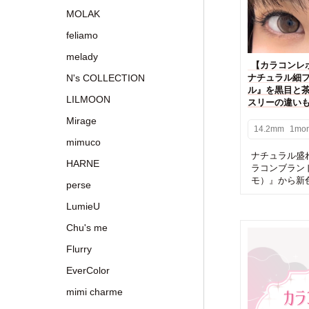
MOLAK
feliamo
melady
【カラコンレポ】
N's COLLECTION
ナチュラル細
ル』を黒目と
LILMOON
スリーの違い
Mirage
14.2mm
1mon
mimuco
ナチュラル盛
HARNE
ラコンブランド『
モ）』から新色の『
perse
LumieU
Chu's me
Flurry
EverColor
mimi charme