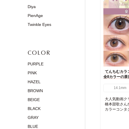
Diya
PienAge
Twinkle Eyes
COLOR
PURPLE
てんちむカラコ
PINK
全8カラーの茶
HAZEL
14.1mm
BROWN
大人気動画ク
BEIGE
橋本甜歌さん
BLACK
カラーコンタク
GRAY
BLUE