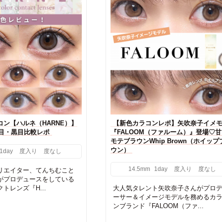
ン【ハルネ（HARNE）】
【新色カラコンレポ】矢吹奈子イメ
目・黒目比較レポ
『FALOOM（ファルーム）』登場♡
モテブラウンWhip Brown（ホイップ
ウン）
1day
度入り
度なし
14.5mm
1day
度入り
度なし
リエイター、てんちむこと
がプロデュースをしている
トレンズ『H...
大人気タレント矢吹奈子さんがプロ
ーサー＆イメージモデルを務めるカ
ンブランド『FALOOM（ファ...