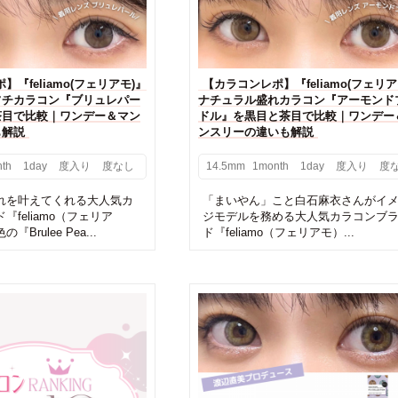
『feliamo(フェリアモ)』
【カラコンレポ】『feliamo(フェリア
フチカラコン『ブリュレパー
ナチュラル盛れカラコン『アーモンド
茶目で比較｜ワンデー＆マン
ドル』を黒目と茶目で比較｜ワンデー
も解説
ンスリーの違いも解説
th
1day
度入り
度なし
14.5mm
1month
1day
度入り
度
れを叶えてくれる大人気カ
「まいやん」こと白石麻衣さんがイ
feliamo（フェリア
ジモデルを務める大人気カラコンブ
Brulee Pea...
ド『feliamo（フェリアモ）...