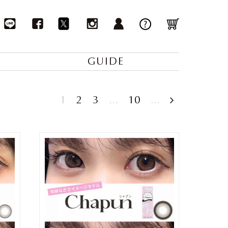
GUIDE
1
2
3
...
10
...
