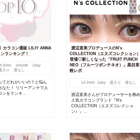
】カラコン通販 LILIY ANNA
渡辺直美プロデュースのN’s
コンランキング！
COLLECTION（エヌズコレクション
登場♡新しくなった「FRUIT PUNCH
NEO（フルーツポンチネオ）」黒目茶
4.5mm
1month
1day
度入り
度なし
較レポ
ってどれがいいの？と悩ん
14.2mm
1day
度入り
度なし
あなた！ リリーアンナで人
ンをランキ...
渡辺直美さんがプロデューサーを務
人気カラコンブランド『N’s
COLLECTION（エヌズコレクショ
ン）』...