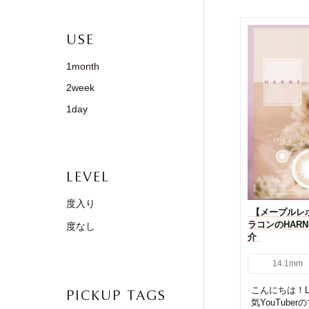
USE
1month
2week
1day
LEVEL
度入り
【メープルレ
ラコンのHAR
度なし
介
14.1mm
こんにちは！LI
PICKUP TAGS
気YouTub