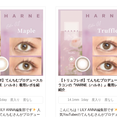
ポ】てんちむプロデュースカ
【トリュフレポ】てんちむプロデュ
NE（ハルネ）着用レポを紹
ラコンの『HARNE（ハルネ）』着用
紹介
1day
度入り
度なし
14.1mm
1day
度入り
度なし
LY ANNA編集部です
人
こんにちは！LILY ANNA編集部です
erのてんちむさんがプロデュー
気YouTuberのてんちむさんがプロデ