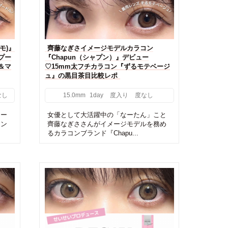
モ)』
齊藤なぎさイメージモデルカラコン
プー
『Chapun（シャプン）』デビュー
＆マ
♡15mm太フチカラコン『ずるモテベージ
ュ』の黒目茶目比較レポ
なし
15.0mm
1day
度入り
度なし
メー
女優として大活躍中の「なーたん」こと
ラン
齊藤なぎささんがイメージモデルを務め
るカラコンブランド『Chapu...