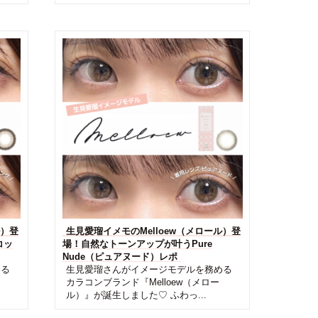
ル）登
生見愛瑠イメモのMelloew（メロール）登
コッ
場！自然なトーンアップが叶うPure
Nude（ピュアヌード）レポ
める
生見愛瑠さんがイメージモデルを務める
カラコンブランド『Melloew（メロー
ル）』が誕生しました♡ ふわっ...