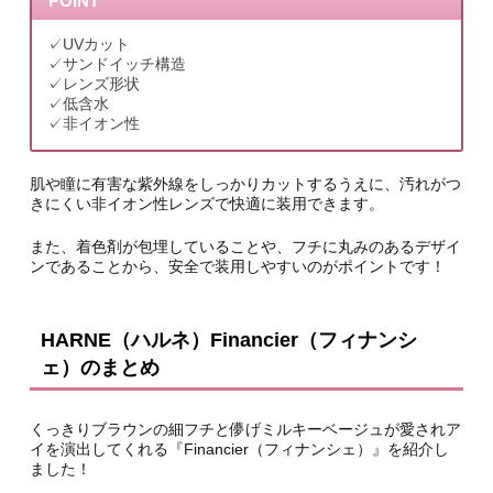
POINT
✓UVカット
✓サンドイッチ構造
✓レンズ形状
✓低含水
✓非イオン性
肌や瞳に有害な紫外線をしっかりカットするうえに、汚れがつ
きにくい非イオン性レンズで快適に装用できます。
また、着色剤が包埋していることや、フチに丸みのあるデザイ
ンであることから、安全で装用しやすいのがポイントです！
HARNE（ハルネ）Financier（フィナンシ
ェ）のまとめ
くっきりブラウンの細フチと儚げミルキーベージュが愛されア
イを演出してくれる『Financier（フィナンシェ）』を紹介し
ました！