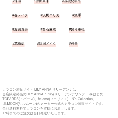
保湿
倖田來未
基礎化粧品
春メイク
沢尻エリカ
派手
渡辺直美
白石麻衣
盛り重視
花粉症
韓国メイク
한국
カラコン通販サイト LILY ANNA リリーアンナは
当店限定発売のLILY ANNA １day(リリーアンナワンデー)をはじめ、
TOPARDS(トパーズ)、feliamo(フェリアモ)、N’s Collection、
LILMOON(リルムーン)のメーカー公式のカラコン通販サイトです。
全品送料無料でカラコンを皆様にお届けします。
17時までのご注文は当日発送いたします。