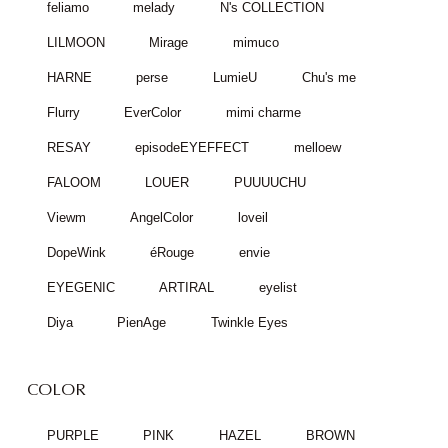
feliamo
melady
N's COLLECTION
LILMOON
Mirage
mimuco
HARNE
perse
LumieU
Chu's me
Flurry
EverColor
mimi charme
RESAY
episodeEYEFFECT
melloew
FALOOM
LOUER
PUUUUCHU
Viewm
AngelColor
loveil
DopeWink
éRouge
envie
EYEGENIC
ARTIRAL
eyelist
Diya
PienAge
Twinkle Eyes
COLOR
PURPLE
PINK
HAZEL
BROWN