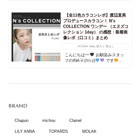
【全11色カラコンレポ】渡辺直美
プロデュースカラコン！ N’s
COLLECTION ワンデー （エヌズコ
レクション 1day） の感想・装着画
像レポ（口コミ）まとめ
14.2mm
1day
度入り
度なし
こんにちは
お馴染みスタッ
フのINA
(이나)
です
...
BRAND
Chapun
michou
Clainel
LILY ANNA
TOPARDS
MOLAK