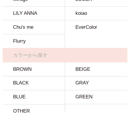
LILY ANNA
koiao
Chu's me
EverColor
Flurry
カラーから探す
BROWN
BEIGE
BLACK
GRAY
BLUE
GREEN
OTHER
特集を見る