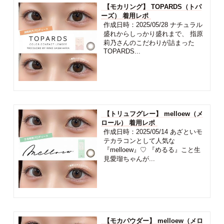
【モカリング】 TOPARDS（トパ
ーズ） 着用レポ
作成日時：2025/05/28 ナチュラル
盛れからしっかり盛れまで、 指原
莉乃さんのこだわりが詰まった
TOPARDS...
【トリュフグレー】 melloew（メ
ロール） 着用レポ
作成日時：2025/05/14 あざといモ
テカラコンとして人気な
『melloew』♡ 『めるる』こと生
見愛瑠ちゃんが...
【モカパウダー】 melloew（メロ