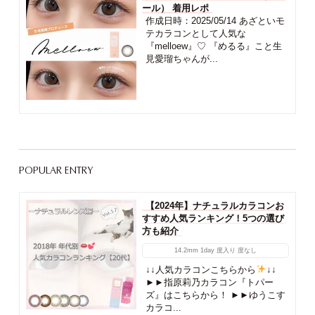
ール） 着用レポ
作成日時：2025/05/14 あざといモ
テカラコンとして人気な
『melloew』♡ 『めるる』こと生
見愛瑠ちゃんが...
POPULAR ENTRY
【2024年】ナチュラルカラコンお
すすめ人気ランキング！5つの選び
方も紹介
14.2mm
1day
度入り
度なし
↓↓人気カラコンこちらから
↓↓
►►指原莉乃カラコン『トパー
ズ』はこちらから！ ►►ゆうこす
カラコ...