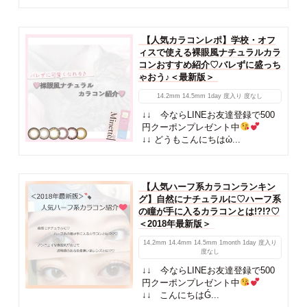
【人気カラコンレポ】学校・オフ
ィスで使える裸眼風ナチュラルカラ
コンおすすめ紹介♡バレずに盛っち
ゃおう♪＜最新版＞
14.2mm
14.5mm
1day
度入り
度なし
↓↓ 今ならLINEお友達登録で500
円クーポンプレゼント中
↓↓ どうもこんにちはὠ...
【人気ハーフ系カラコンランキン
グ】自然にナチュラルに♡ハーフ系
の瞳が手に入るカラコンとは!?!?♡
＜2018年最新版＞
14.2mm
14.4mm
14.5mm
1month
1day
度入り
度なし
↓↓ 今ならLINEお友達登録で500
円クーポンプレゼント中
↓↓ こんにちはǴ...