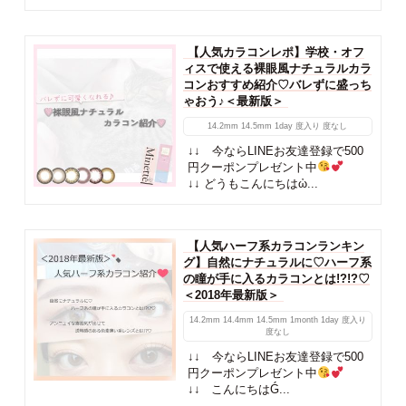
【人気カラコンレポ】学校・オフ
ィスで使える裸眼風ナチュラルカラ
コンおすすめ紹介♡バレずに盛っち
ゃおう♪＜最新版＞
14.2mm
14.5mm
1day
度入り
度なし
↓↓ 今ならLINEお友達登録で500
円クーポンプレゼント中
↓↓ どうもこんにちはὠ...
【人気ハーフ系カラコンランキン
グ】自然にナチュラルに♡ハーフ系
の瞳が手に入るカラコンとは!?!?♡
＜2018年最新版＞
14.2mm
14.4mm
14.5mm
1month
1day
度入り
度なし
↓↓ 今ならLINEお友達登録で500
円クーポンプレゼント中
↓↓ こんにちはǴ...