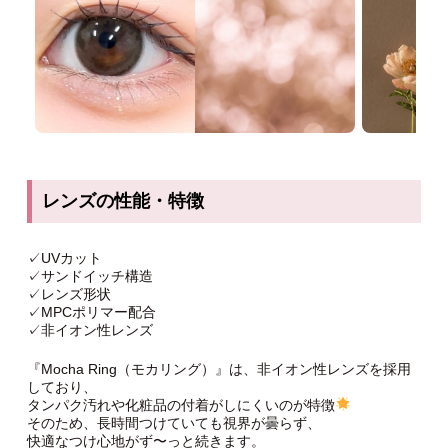
レンズの性能・特徴
✓UVカット
✓サンドイッチ構造
✓レンズ形状
✓MPCポリマー配合
✓非イオン性レンズ
『Mocha Ring（モカリング）』は、非イオン性レンズを採用
しており、
タンパク汚れや化粧品の付着がしにくいのが特徴
そのため、長時間つけていても視界が曇らず、
快適なつけ心地がず〜っと続きます。