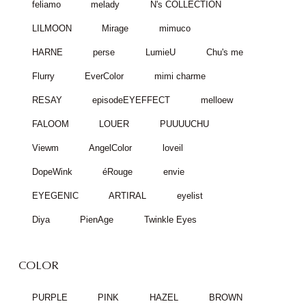
feliamo
melady
N's COLLECTION
LILMOON
Mirage
mimuco
HARNE
perse
LumieU
Chu's me
Flurry
EverColor
mimi charme
RESAY
episodeEYEFFECT
melloew
FALOOM
LOUER
PUUUUCHU
Viewm
AngelColor
loveil
DopeWink
éRouge
envie
EYEGENIC
ARTIRAL
eyelist
Diya
PienAge
Twinkle Eyes
COLOR
PURPLE
PINK
HAZEL
BROWN