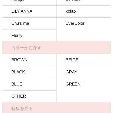
LILY ANNA
koiao
Chu's me
EverColor
Flurry
カラーから探す
BROWN
BEIGE
BLACK
GRAY
BLUE
GREEN
OTHER
特集を見る