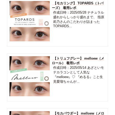
【モカリング】 TOPARDS（トパ
ーズ） 着用レポ
作成日時：2025/05/28 ナチュラル
盛れからしっかり盛れまで、 指原
莉乃さんのこだわりが詰まった
TOPARDS...
【トリュフグレー】 melloew（メ
ロール） 着用レポ
作成日時：2025/05/14 あざといモ
テカラコンとして人気な
『melloew』♡ 『めるる』こと生
見愛瑠ちゃんが...
【モカパウダー】 melloew（メロ