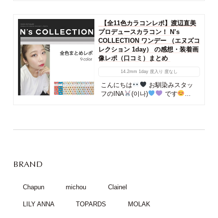
【全11色カラコンレポ】渡辺直美
プロデュースカラコン！ N’s
COLLECTION ワンデー （エヌズコ
レクション 1day） の感想・装着画
像レポ（口コミ）まとめ
14.2mm
1day
度入り
度なし
こんにちは
お馴染みスタッ
フのINA
(이나)
です
...
BRAND
Chapun
michou
Clainel
LILY ANNA
TOPARDS
MOLAK