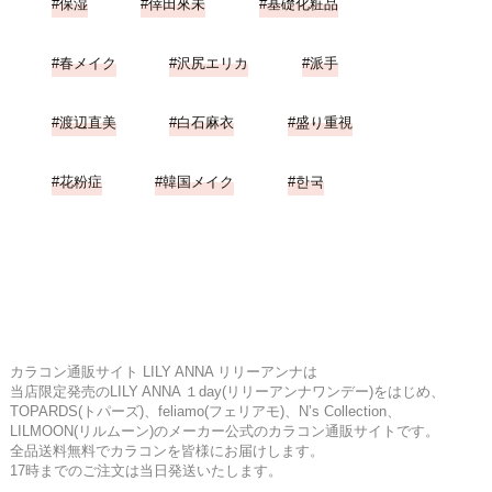
保湿
倖田來未
基礎化粧品
春メイク
沢尻エリカ
派手
渡辺直美
白石麻衣
盛り重視
花粉症
韓国メイク
한국
カラコン通販サイト LILY ANNA リリーアンナは
当店限定発売のLILY ANNA １day(リリーアンナワンデー)をはじめ、
TOPARDS(トパーズ)、feliamo(フェリアモ)、N’s Collection、
LILMOON(リルムーン)のメーカー公式のカラコン通販サイトです。
全品送料無料でカラコンを皆様にお届けします。
17時までのご注文は当日発送いたします。