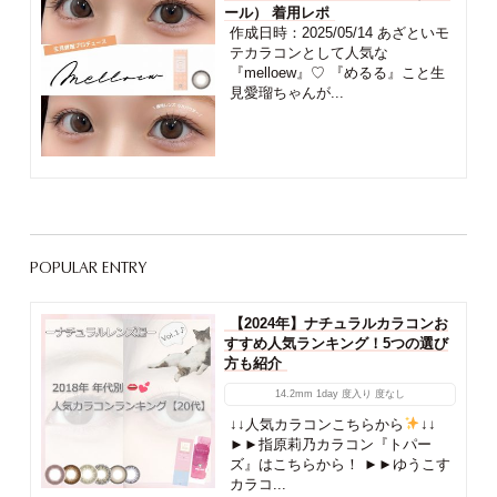
ール） 着用レポ
作成日時：2025/05/14 あざといモ
テカラコンとして人気な
『melloew』♡ 『めるる』こと生
見愛瑠ちゃんが...
POPULAR ENTRY
【2024年】ナチュラルカラコンお
すすめ人気ランキング！5つの選び
方も紹介
14.2mm
1day
度入り
度なし
↓↓人気カラコンこちらから
↓↓
►►指原莉乃カラコン『トパー
ズ』はこちらから！ ►►ゆうこす
カラコ...