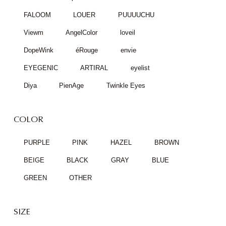
FALOOM
LOUER
PUUUUCHU
Viewm
AngelColor
loveil
DopeWink
éRouge
envie
EYEGENIC
ARTIRAL
eyelist
Diya
PienAge
Twinkle Eyes
COLOR
PURPLE
PINK
HAZEL
BROWN
BEIGE
BLACK
GRAY
BLUE
GREEN
OTHER
SIZE