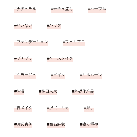
ナチュラル
ナチュ盛り
ハーフ系
バレない
パック
ファンデーション
フェリアモ
プチプラ
ベースメイク
ミラージュ
メイク
リルムーン
保湿
倖田來未
基礎化粧品
春メイク
沢尻エリカ
派手
渡辺直美
白石麻衣
盛り重視