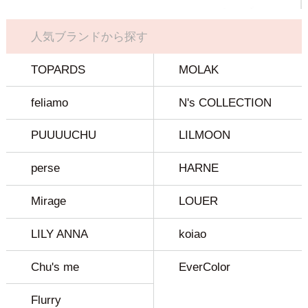
人気ブランドから探す
TOPARDS
MOLAK
feliamo
N's COLLECTION
PUUUUCHU
LILMOON
perse
HARNE
Mirage
LOUER
LILY ANNA
koiao
Chu's me
EverColor
Flurry