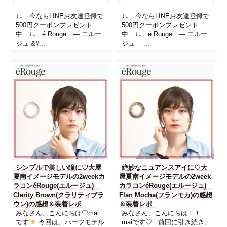
↓↓ 今ならLINEお友達登録で
↓↓ 今ならLINEお友達登録で
500円クーポンプレゼント
500円クーポンプレゼント
中 ↓↓ é Rouge — エルー
中 ↓↓ é Rouge — エルー
ジュ &#...
ジュ —...
シンプルで美しい瞳に♡大屋
絶妙なニュアンスアイに♡大
夏南イメージモデルの2weekカ
屋夏南イメージモデルの2week
ラコンéRouge(エルージュ)
カラコンéRouge(エルージュ)
Clarity Brown(クラリティブラ
Flan Mocha(フランモカ)の感想
ウン)の感想＆装着レポ
＆装着レポ
みなさん、こんにちは♡mai
みなさん、こんにちは！！
です
今回は、ハーフモデル
maiです♡ 前回に引き続き、