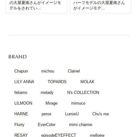
の大屋夏南さんがイメージモ
ハーフモデルの大屋夏南さん
デルをされてい...
がイメージモデ...
BRAND
Chapun
michou
Clainel
LILY ANNA
TOPARDS
MOLAK
feliamo
melady
N's COLLECTION
LILMOON
Mirage
mimuco
HARNE
perse
LumieU
Chu's me
Flurry
EverColor
mimi charme
RESAY
episodeEYEFFECT
melloew