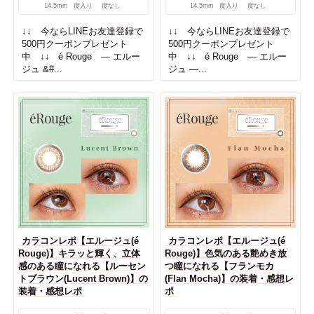
14.5mm
度入り
度なし
14.5mm
度入り
度なし
↓↓ 今ならLINEお友達登録で
↓↓ 今ならLINEお友達登録で
500円クーポンプレゼント
500円クーポンプレゼント
中 ↓↓ é Rouge — エルー
中 ↓↓ é Rouge — エルー
ジュ &#...
ジュ —...
カラコンレポ【エルージュ(é
カラコンレポ【エルージュ(é
Rouge)】キラッと輝く、立体
Rouge)】色気のある艶めき放
感のある瞳になれる【ルーセン
つ瞳になれる【フランモカ
トブラウン(Lucent Brown)】の
(Flan Mocha)】の装着・感想レ
装着・感想レポ
ポ