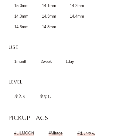
15.0mm
14.1mm
14.2mm
14.0mm
14.3mm
14.4mm
14.5mm
14.8mm
USE
1month
2week
1day
LEVEL
度入り
度なし
PICKUP TAGS
LILMOON
Mirage
まいやん