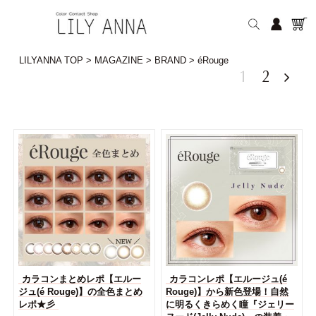
LILYANNA TOP
>
MAGAZINE
>
BRAND
>
éRouge
1
2

カラコンまとめレポ【エルー
カラコンレポ【エルージュ(é
ジュ(é Rouge)】の全色まとめ
Rouge)】から新色登場！自然
レポ★彡
に明るくきらめく瞳『ジェリー