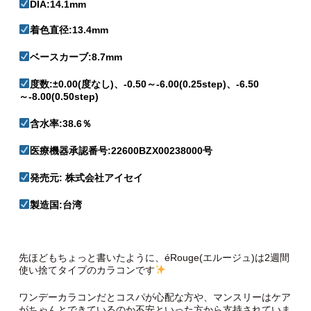
DIA:14.1mm
着色直径:13.4mm
ベースカーブ:8.7mm
度数:±0.00(度なし)、-0.50～-6.00(0.25step)、-6.50
～-8.00(0.50step)
含水率:38.6％
医療機器承認番号:22600BZX00238000号
発売元: 株式会社アイセイ
製造国:台湾
先ほどもちょっと書いたように、éRouge(エルージュ)は2週間
使い捨てタイプのカラコンです
ワンデーカラコンだとコスパが心配な方や、マンスリーはケア
がちゃんとできているのか不安といった方から支持されていま