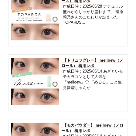
ーズ） 着用レポ
作成日時：2025/05/28 ナチュラル
盛れからしっかり盛れまで、 指原
莉乃さんのこだわりが詰まった
TOPARDS...
【トリュフグレー】 melloew（メ
ロール） 着用レポ
作成日時：2025/05/14 あざといモ
テカラコンとして人気な
『melloew』♡ 『めるる』こと生
見愛瑠ちゃんが...
【モカパウダー】 melloew（メロ
ール） 着用レポ