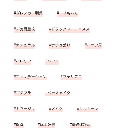
ダレノガレ明美
テリちゃん
デカ目重視
ドラックストアコスメ
ナチュラル
ナチュ盛り
ハーフ系
バレない
パック
ファンデーション
フェリアモ
プチプラ
ベースメイク
ミラージュ
メイク
リルムーン
保湿
倖田來未
基礎化粧品