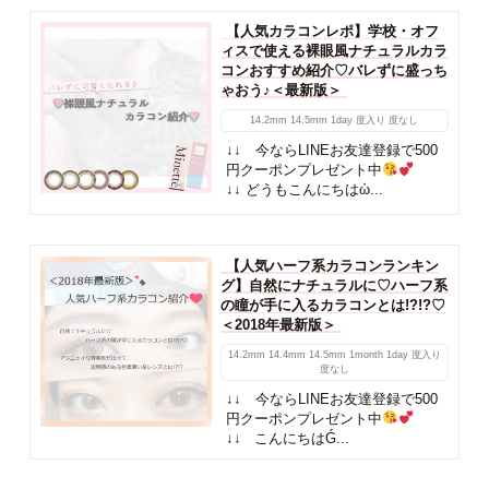
【人気カラコンレポ】学校・オフ
ィスで使える裸眼風ナチュラルカラ
コンおすすめ紹介♡バレずに盛っち
ゃおう♪＜最新版＞
14.2mm
14.5mm
1day
度入り
度なし
↓↓ 今ならLINEお友達登録で500
円クーポンプレゼント中
↓↓ どうもこんにちはὠ...
【人気ハーフ系カラコンランキン
グ】自然にナチュラルに♡ハーフ系
の瞳が手に入るカラコンとは!?!?♡
＜2018年最新版＞
14.2mm
14.4mm
14.5mm
1month
1day
度入り
度なし
↓↓ 今ならLINEお友達登録で500
円クーポンプレゼント中
↓↓ こんにちはǴ...