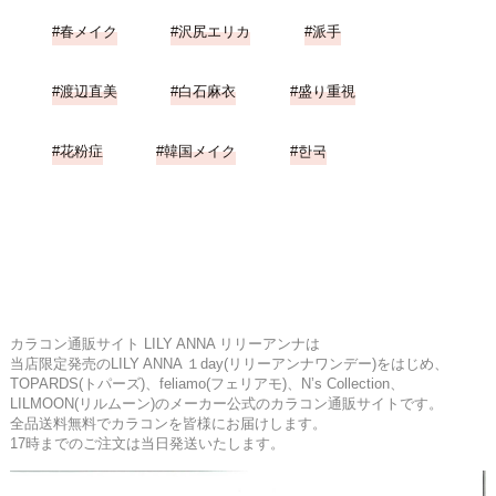
春メイク
沢尻エリカ
派手
渡辺直美
白石麻衣
盛り重視
花粉症
韓国メイク
한국
カラコン通販サイト LILY ANNA リリーアンナは
当店限定発売のLILY ANNA １day(リリーアンナワンデー)をはじめ、
TOPARDS(トパーズ)、feliamo(フェリアモ)、N’s Collection、
LILMOON(リルムーン)のメーカー公式のカラコン通販サイトです。
全品送料無料でカラコンを皆様にお届けします。
17時までのご注文は当日発送いたします。