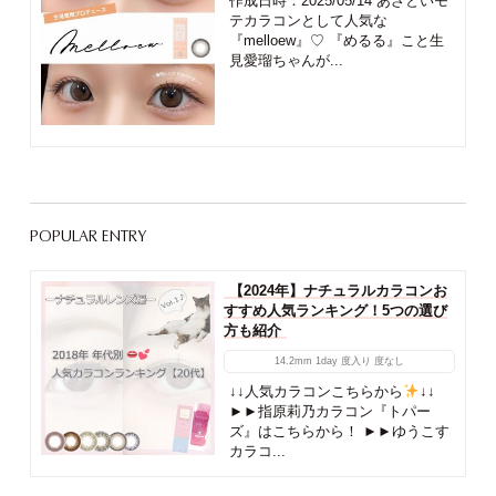
作成日時：2025/05/14 あざといモ
テカラコンとして人気な
『melloew』♡ 『めるる』こと生
見愛瑠ちゃんが...
POPULAR ENTRY
【2024年】ナチュラルカラコンお
すすめ人気ランキング！5つの選び
方も紹介
14.2mm
1day
度入り
度なし
↓↓人気カラコンこちらから
↓↓
►►指原莉乃カラコン『トパー
ズ』はこちらから！ ►►ゆうこす
カラコ...