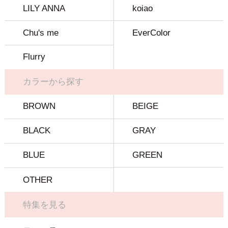
LILY ANNA
koiao
Chu's me
EverColor
Flurry
カラーから探す
BROWN
BEIGE
BLACK
GRAY
BLUE
GREEN
OTHER
特集を見る