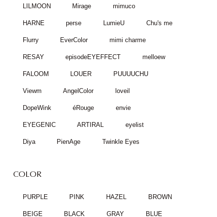
LILMOON
Mirage
mimuco
HARNE
perse
LumieU
Chu's me
Flurry
EverColor
mimi charme
RESAY
episodeEYEFFECT
melloew
FALOOM
LOUER
PUUUUCHU
Viewm
AngelColor
loveil
DopeWink
éRouge
envie
EYEGENIC
ARTIRAL
eyelist
Diya
PienAge
Twinkle Eyes
COLOR
PURPLE
PINK
HAZEL
BROWN
BEIGE
BLACK
GRAY
BLUE