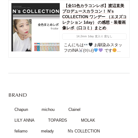
【全11色カラコンレポ】渡辺直美
プロデュースカラコン！ N’s
COLLECTION ワンデー （エヌズコ
レクション 1day） の感想・装着画
像レポ（口コミ）まとめ
14.2mm
1day
度入り
度なし
こんにちは
お馴染みスタッ
フのINA
(이나)
です
...
BRAND
Chapun
michou
Clainel
LILY ANNA
TOPARDS
MOLAK
feliamo
melady
N's COLLECTION