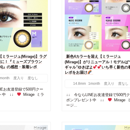
ミラージュ(Mirage)】ラグ
新色4カラーを迎え【ミラージュ
瞳に！『ミューズブラウン
(Mirage)】がリニューアル！モデルは
OWN)』の感想・装着レポ
ギャル″ゆきぽよ
いち早く新色の
レポをお届け
month
度入り
度なし
14.8mm
1month
度入り
度なし
INEお友達登録で500円クー
ト中 ↓↓
Mirage ミラ
↓↓ 今ならLINEお友達登録で500円
ポンプレゼント中 ↓↓
Mirage 
ージ...