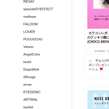
RESAY
episodeEYEFFECT
melloew
FALOOM
LOUER
カラコンレポ【
のクッキリ瞳
PUUUUCHU
(CHOCO B
Viewm
14.8mm
1
AngelColor
↓↓ 今ならL
loveil
ポンプレゼン
DopeWink
ージュ
...
éRouge
envie
EYEGENIC
ARTIRAL
eyelist