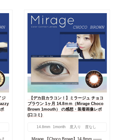
イジ
【デカ目カラコン！】ミラージュ チョコ
azzy
ブラウン 1ヶ月 14.8ｍｍ（Mirage Choco
レポ
Brown 1mouth） の感想・装着画像レポ
(口コミ)
14.8mm
1month
度入り
度なし
──ミ
Mirage 【Choco Brown】14.8mm ───