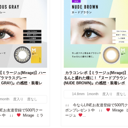
ミラージュ(Mirage)】ハー
カラコンレポ【ミラージュ(Mirage)
グラマラスグレー
るんと盛れた瞳に！『ヌードブラウン
S GRAY)』の感想・装着レ
(NUDE BROWN)』の感想・装着レポ
14.8mm
1month
度入り
度なし
month
度入り
度なし
↓↓ 今ならLINEお友達登録で500円
INEお友達登録で500円クー
ポンプレゼント中 ↓↓
Mirage 
ト中 ↓↓
Mirage ミラ
ージュ
...