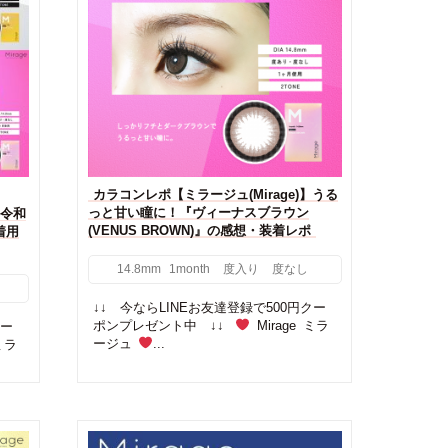
カラコンレポ【ミラージュ(Mirage)】うる
っと甘い瞳に！『ヴィーナスブラウン
‶令和
(VENUS BROWN)』の感想・装着レポ
着用
14.8mm
1month
度入り
度なし
↓↓ 今ならLINEお友達登録で500円クー
ポンプレゼント中 ↓↓
Mirage ミラ
クー
ージュ
...
ミラ