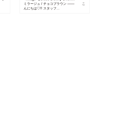
──
ミラージュ / チョコブラウン ─── こ
んにちは♡!! スタッフ...