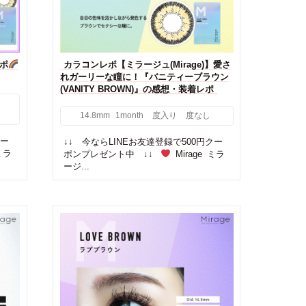
レポ
カラコンレポ【ミラージュ(Mirage)】愛さ
れガーリーな瞳に！『バニティーブラウン
(VANITY BROWN)』の感想・装着レポ
14.8mm
1month
度入り
度なし
クー
↓↓ 今ならLINEお友達登録で500円クー
ミラ
ポンプレゼント中 ↓↓
Mirage ミラ
ージ...