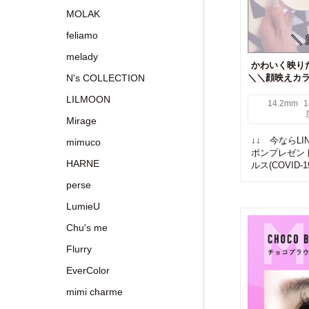
MOLAK
feliamo
melady
かわいく映り
N's COLLECTION
＼＼顔映えカラ
LILMOON
14.2mm
1
Mirage
↓↓ 今ならL
mimuco
ポンプレゼン
HARNE
ルス(COVID-1
perse
LumieU
Chu's me
Flurry
EverColor
mimi charme