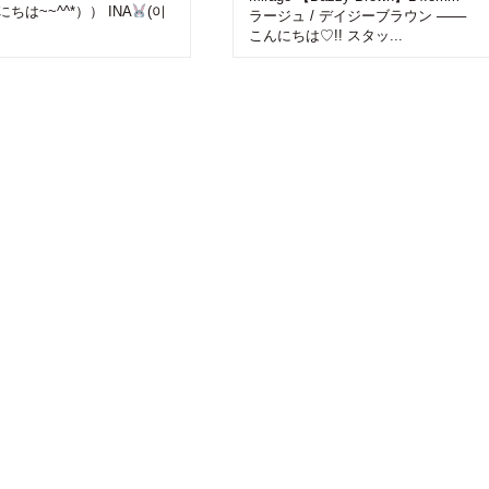
ちは~~^^*）） INA
(이
ラージュ / デイジーブラウン ─
こんにちは♡!! スタッ...