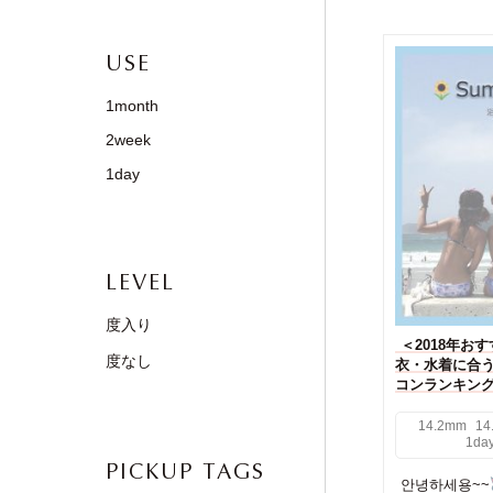
USE
1month
2week
1day
LEVEL
度入り
＜2018年お
度なし
衣・水着に合
コンランキング
14.2mm
14
1da
PICKUP TAGS
안녕하세용~~