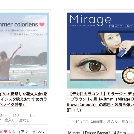
すすめ＞夏祭りや花火大会♪浴
【デカ目カラコン！】ミラージュ デ
うインスタ映えおすすめカラ
ーブラウン 1ヶ月 14.8ｍｍ（Mirage D
×メイク特集♪
Brown 1mouth） の感想・装着画像
(口コミ)
.5mm
14.8mm
1month
y
度入り
度なし
14.8mm
1month
度入り
度なし
ㅎㅎ （アンニョンハ
Mirage 【Dazzy Brown】14.8mm ─