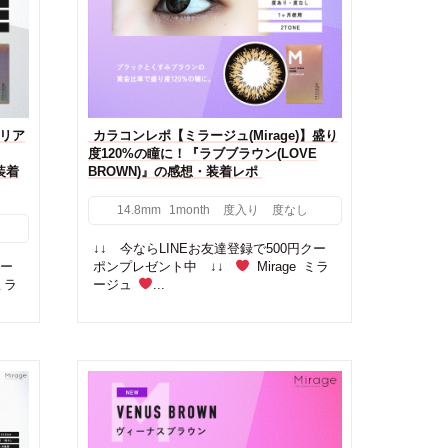
】リア
カラコンレポ【ミラージュ(Mirage)】盛り
度120%の瞳に！『ラブブラウン(LOVE
・装着
BROWN)』の感想・装着レポ
14.8mm
1month
度入り
度なし
↓↓ 今ならLINEお友達登録で500円クー
クー
ポンプレゼント中 ↓↓
Mirage ミラ
ミラ
ージュ
...