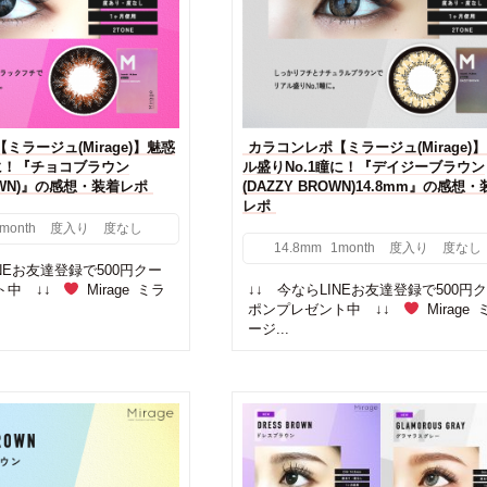
ミラージュ(Mirage)】魅惑
カラコンレポ【ミラージュ(Mirage)
に！『チョコブラウン
ル盛りNo.1瞳に！『デイジーブラウン
ROWN)』の感想・装着レポ
(DAZZY BROWN)14.8mm』の感想
レポ
month
度入り
度なし
14.8mm
1month
度入り
度なし
INEお友達登録で500円クー
ト中 ↓↓
Mirage ミラ
↓↓ 今ならLINEお友達登録で500円
ポンプレゼント中 ↓↓
Mirage 
ージ...