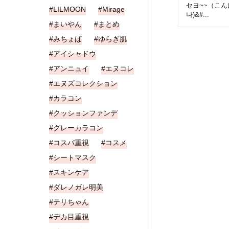
セヨ~~（こんに
LILMOON
Mirage
나)&#...
まいやん
まとめ
みちょぱ
ゆらぎ肌
アイシャドウ
アンニュイ
エヌコレ
エヌズコレクション
カラコン
クッションファンデ
グレーカラコン
コスパ重視
コスメ
シートマスク
スキンケア
ダレノガレ明美
テリちゃん
デカ目重視