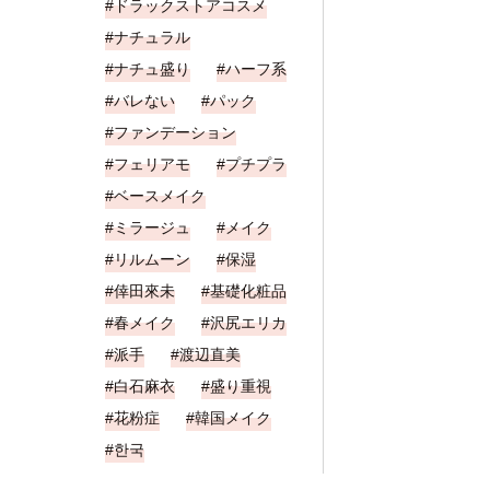
ドラックストアコスメ
ナチュラル
ナチュ盛り
ハーフ系
バレない
パック
ファンデーション
フェリアモ
プチプラ
ベースメイク
ミラージュ
メイク
リルムーン
保湿
倖田來未
基礎化粧品
春メイク
沢尻エリカ
派手
渡辺直美
白石麻衣
盛り重視
花粉症
韓国メイク
한국