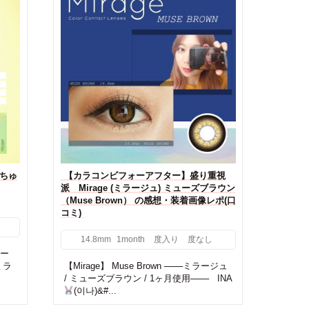
】ちゅ
【カラコンビフォーアフター】盛り重視
派 Mirage (ミラージュ) ミューズブラウン
（Muse Brown） の感想・装着画像レポ(口
コミ)
14.8mm
1month
度入り
度なし
クー
ミラ
【Mirage】 Muse Brown ───ミラージュ
/ ミューズブラウン / 1ヶ月使用─── INA
(이나)&#...