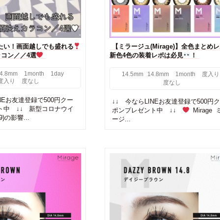
たい！画面越しでも盛れる
【ミラージュ(Mirage)】全色まとめ
コン／／4選
新色4色の装着レポは必見
！
4.8mm
1month
1day
14.5mm
14.8mm
1month
度入り
度入り
度なし
度なし
INEお友達登録で500円クー
↓↓ 今ならLINEお友達登録で500円
ト中 ↓↓ 新型コロナウイ
ポンプレゼント中 ↓↓
Mirage 
9)の影響...
ージ...