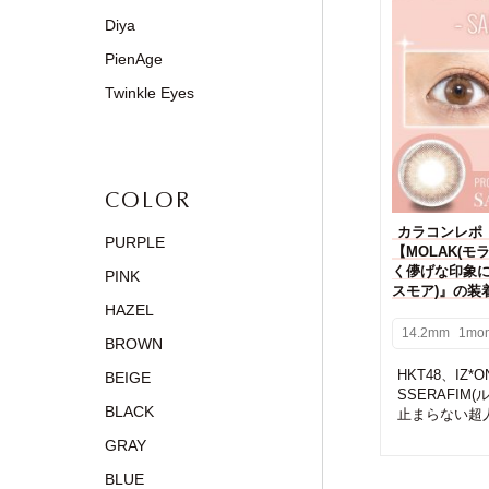
Diya
PienAge
Twinkle Eyes
COLOR
カラコンレポ
PURPLE
【MOLAK(
く儚げな印象に『
PINK
スモア)』の装
HAZEL
14.2mm
1mon
BROWN
HKT48、IZ*
BEIGE
SSERAFIM
BLACK
止まらない超人
GRAY
BLUE