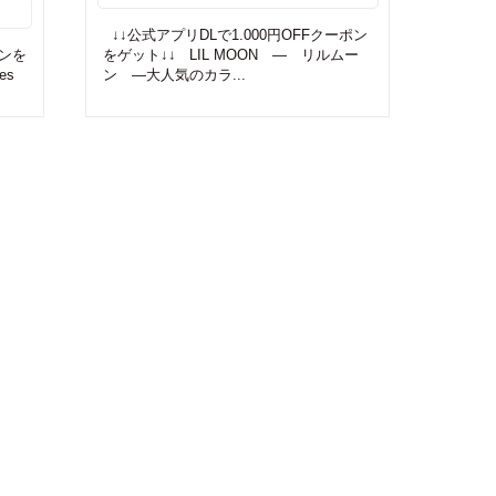
↓↓公式アプリDLで1.000円OFFクーポン
ポンを
をゲット↓↓ LIL MOON ― リルムー
es
ン ―大人気のカラ...