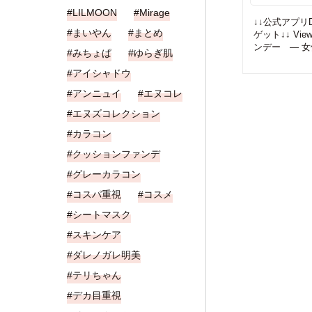
LILMOON
Mirage
↓↓公式アプリD
まいやん
まとめ
ゲット↓↓ Vi
ンデー ― 女優
みちょぱ
ゆらぎ肌
アイシャドウ
アンニュイ
エヌコレ
エヌズコレクション
カラコン
クッションファンデ
グレーカラコン
コスパ重視
コスメ
シートマスク
スキンケア
ダレノガレ明美
テリちゃん
デカ目重視