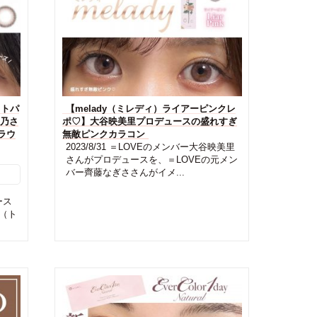
（トパ
【melady（ミレディ）ライアーピンクレ
莉乃さ
ポ♡】大谷映美里プロデュースの盛れすぎ
ラウ
無敵ピンクカラコン
2023/8/31 ＝LOVEのメンバー大谷映美里
さんがプロデュースを、＝LOVEの元メン
バー齊藤なぎささんがイメ...
ース
S（ト