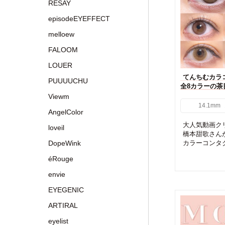
RESAY
episodeEYEFFECT
melloew
FALOOM
LOUER
てんちむカラコ
PUUUUCHU
全8カラーの茶
Viewm
14.1mm
AngelColor
大人気動画ク
loveil
橋本甜歌さん
DopeWink
カラーコンタク
éRouge
envie
EYEGENIC
ARTIRAL
eyelist