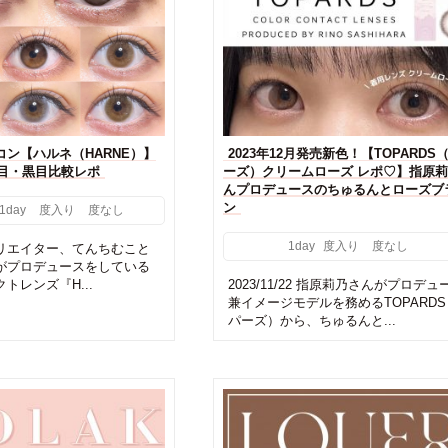
ン【ハルネ（HARNE）】
2023年12月発売新色！【TOPARDS
目・黒目比較レポ
ーズ）クリームローズ レポ♡】指原
んプロデュースのちゅるんとローズブ
ン
1day
度入り
度なし
1day
度入り
度なし
リエイター、てんちむこと
がプロデュースをしている
トレンズ『H...
2023/11/22 指原莉乃さんがプロデュ
兼イメージモデルを務めるTOPARD
パーズ）から、ちゅるんと...