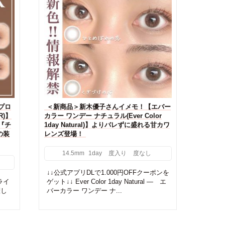
プロ
＜新商品＞新木優子さんイメモ！【エバー
R)】
カラー ワンデー ナチュラル(Ever Color
『チ
1day Natural)】よりバレずに盛れる甘カワ
の装
レンズ登場！
14.5mm
1day
度入り
度なし
↓↓公式アプリDLで1.000円OFFクーポンを
ンライ
ゲット↓↓ Ever Color 1day Natural ― エ
躍し
バーカラー ワンデー ナ...