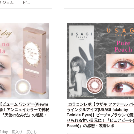
ジェム ― ピ...
ビューム ワンデー(Viewm
カラコンレポ【ウザキ ファテール バ
色登場！アンニュイカラーで神秘
ゥインクルアイズ(USAGI fatale by
！『天使のなみだ』の感想・
Twinkle Eyes)】ピーチ×ブラウンで
せられる甘い目元に！『ピュアピーチ(P
Peach)』の感想・装着レポ
1day
度入り
度なし