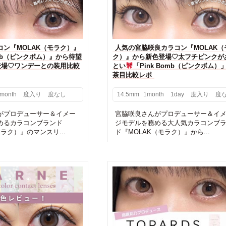
コン『MOLAK（モラク）』
人気の宮脇咲良カラコン『MOLAK（
omb（ピンクボム）』から待望
ク）』から新色登場♡太フチピンクが
登場♡ワンデーとの装用比較
とい
「Pink Bomb（ピンクボム）
茶目比較レポ
month
度入り
度なし
14.5mm
1month
1day
度入り
度
がプロデューサー＆イメー
宮脇咲良さんがプロデューサー＆イ
めるカラコンブランド
ジモデルを務める大人気カラコンブ
モラク）』のマンスリ...
ド『MOLAK（モラク）』から...