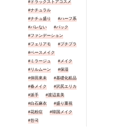
ドラックストアコスメ
ナチュラル
ナチュ盛り
ハーフ系
バレない
パック
ファンデーション
フェリアモ
プチプラ
ベースメイク
ミラージュ
メイク
リルムーン
保湿
倖田來未
基礎化粧品
春メイク
沢尻エリカ
派手
渡辺直美
白石麻衣
盛り重視
花粉症
韓国メイク
한국