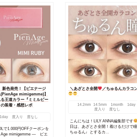
 新色発売！【ピエナージ
＼あざとさ全開
／ちゅるんカラコン
ienAge mimigemme)】
れる王道カラー『ミミルビー
14.2mm
14.5mm
1month
1day
Y)』の装着・感想レポ
度入り
度なし
1day
度入り
度なし
こんにちは！LILY ANNA編集部です
日は、あざとさ全開！着けるだけで
Lで1.000円OFFクーポンを
ちゅるん♩とするカ...
 Age mimigemme ― ピエ