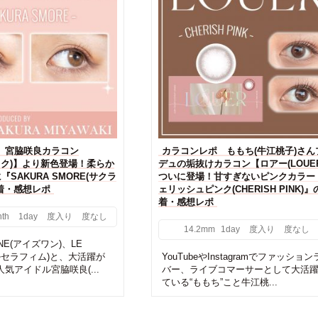
 宮脇咲良カラコン
カラコンレポ ももち(牛江桃子)さん
モラク)】より新色登場！柔らか
デュの垢抜けカラコン【ロアー(LOUE
SAKURA SMORE(サクラ
ついに登場！甘すぎないピンクカラー
着・感想レポ
ェリッシュピンク(CHERISH PINK)』
着・感想レポ
th
1day
度入り
度なし
14.2mm
1day
度入り
度なし
ONE(アイズワン)、LE
(ルセラフィム)と、大活躍が
YouTubeやInstagramでファッショ
気アイドル宮脇咲良(...
バー、ライブコマーサーとして大活
ている“ももち”こと牛江桃...