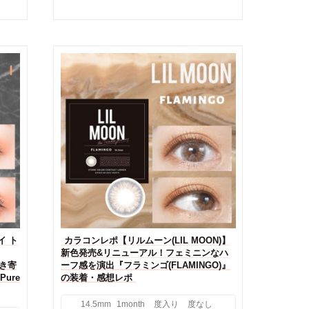
イ ト
カラコンレポ【リルムーン(LIL MOON)】
新色発売&リニューアル！フェミニンなハ
惹き寄
ーフ感を演出『フラミンゴ(FLAMINGO)』
ure
の装着・感想レポ
14.5mm
1month
度入り
度なし