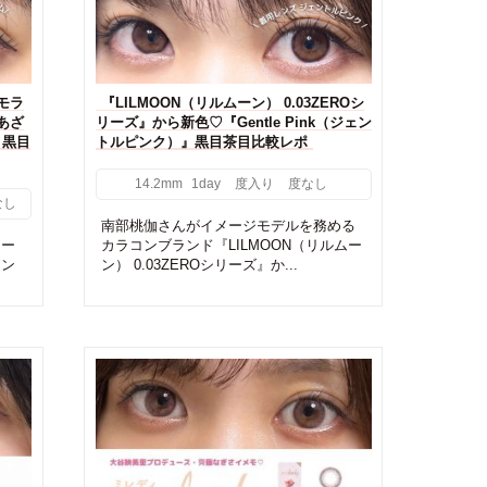
モラ
『LILMOON（リルムーン） 0.03ZEROシ
あざ
リーズ』から新色♡『Gentle Pink（ジェン
」黒目
トルピンク）』黒目茶目比較レポ
14.2mm
1day
度入り
度なし
なし
南部桃伽さんがイメージモデルを務める
メー
カラコンブランド『LILMOON（リルムー
ラン
ン） 0.03ZEROシリーズ』か...