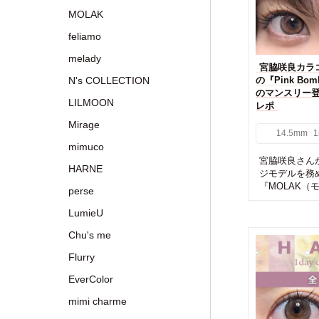
MOLAK
feliamo
melady
宮脇咲良カラ
N's COLLECTION
の『Pink B
のマンスリー
LILMOON
レポ
Mirage
14.5mm
1
mimuco
宮脇咲良さん
HARNE
ジモデルを務
『MOLAK（
perse
LumieU
Chu's me
Flurry
EverColor
mimi charme