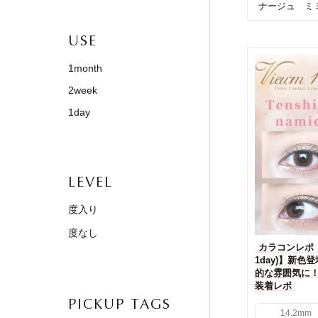
ナージュ ミミ
USE
1month
2week
1day
LEVEL
度入り
度なし
カラコンレポ【
1day)】新
的な雰囲気に
装着レポ
PICKUP TAGS
14.2mm