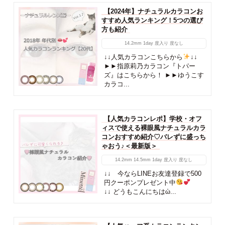
【2024年】ナチュラルカラコンお
すすめ人気ランキング！5つの選び
方も紹介
14.2mm
1day
度入り
度なし
↓↓人気カラコンこちらから
↓↓
►►指原莉乃カラコン『トパー
ズ』はこちらから！ ►►ゆうこす
カラコ...
【人気カラコンレポ】学校・オフ
ィスで使える裸眼風ナチュラルカラ
コンおすすめ紹介♡バレずに盛っち
ゃおう♪＜最新版＞
14.2mm
14.5mm
1day
度入り
度なし
↓↓ 今ならLINEお友達登録で500
円クーポンプレゼント中
↓↓ どうもこんにちはὠ...