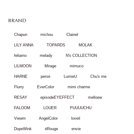
BRAND
Chapun
michou
Clainel
LILY ANNA
TOPARDS
MOLAK
feliamo
melady
N's COLLECTION
LILMOON
Mirage
mimuco
HARNE
perse
LumieU
Chu's me
Flurry
EverColor
mimi charme
RESAY
episodeEYEFFECT
melloew
FALOOM
LOUER
PUUUUCHU
Viewm
AngelColor
loveil
DopeWink
éRouge
envie