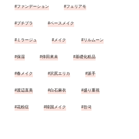
ファンデーション
フェリアモ
プチプラ
ベースメイク
ミラージュ
メイク
リルムーン
保湿
倖田來未
基礎化粧品
春メイク
沢尻エリカ
派手
渡辺直美
白石麻衣
盛り重視
花粉症
韓国メイク
한국