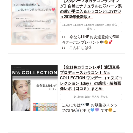
【人気ハーフ系カラコンランキン
グ】自然にナチュラルに♡ハーフ系
の瞳が手に入るカラコンとは!?!?♡
＜2018年最新版＞
14.2mm
14.4mm
14.5mm
1month
1day
度入り
度なし
↓↓ 今ならLINEお友達登録で500
円クーポンプレゼント中
↓↓ こんにちはǴ...
【全11色カラコンレポ】渡辺直美
プロデュースカラコン！ N’s
COLLECTION ワンデー （エヌズコ
レクション 1day） の感想・装着画
像レポ（口コミ）まとめ
14.2mm
1day
度入り
度なし
こんにちは
お馴染みスタッ
フのINA
(이나)
です
...