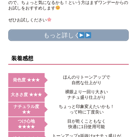
ので、ちょっと気になるかも！という方はまずワンデーからの
お試しをおすすめします
ぜひお試しください
もっと詳しく
装着感想
ほんのりトーンアップで
発色度 ★★★
自然な仕上がり
裸眼より一回り大きい
大きさ度 ★★★
ナチュ盛り仕上がり
ナチュラル度
ちょっと印象変えたいかも！
★★
って時に丁度良い
つけ心地
目が乾くこともなく
★★★★
快適に1日使用可能
トーンアップ×垢抜け×ナチュ盛りが