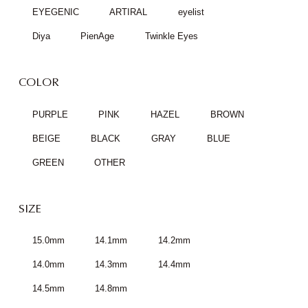
EYEGENIC
ARTIRAL
eyelist
Diya
PienAge
Twinkle Eyes
COLOR
PURPLE
PINK
HAZEL
BROWN
BEIGE
BLACK
GRAY
BLUE
GREEN
OTHER
SIZE
15.0mm
14.1mm
14.2mm
14.0mm
14.3mm
14.4mm
14.5mm
14.8mm