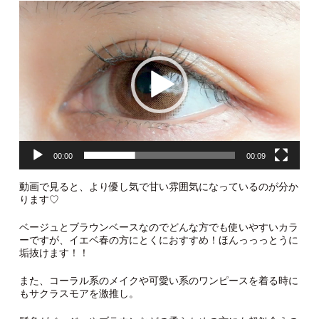
動
画
プ
レ
ー
ヤ
ー
00:00
00:09
動画で見ると、より優し気で甘い雰囲気になっているのが分か
ります♡
ベージュとブラウンベースなのでどんな方でも使いやすいカラ
ーですが、イエベ春の方にとくにおすすめ！ほんっっっとうに
垢抜けます！！
また、コーラル系のメイクや可愛い系のワンピースを着る時に
もサクラスモアを激推し。