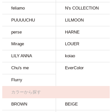
feliamo
N's COLLECTION
PUUUUCHU
LILMOON
perse
HARNE
Mirage
LOUER
LILY ANNA
koiao
Chu's me
EverColor
Flurry
カラーから探す
BROWN
BEIGE