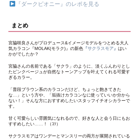
『ダークピオニー』のレポを見る
まとめ
宮脇咲良さんがプロデュース&イメージモデルをつとめる大人
気カラコン『MOLAK(モラク)』の新色
『サクラスモア』
はい
かがでしたか？
宮脇さんの名前である「サクラ」のように、淡くふんわりとし
たピンクベージュが自然なトーンアップを叶えてくれる可愛す
ぎるカラー。
「普段ブラウン系のカラコンだけど、ちょっと飽きてきた
な…」という方や、「垢抜けカラコンなに使っていいか分から
ない！」そんな方におすすめしたいスタッフイチオシカラーで
す。
甘く可愛らしい雰囲気になれるので、好きな人と会う日にもお
すすめしたい……！（ｺｿ）
サクラスモアはワンデーとマンスリーの両方が展開されている