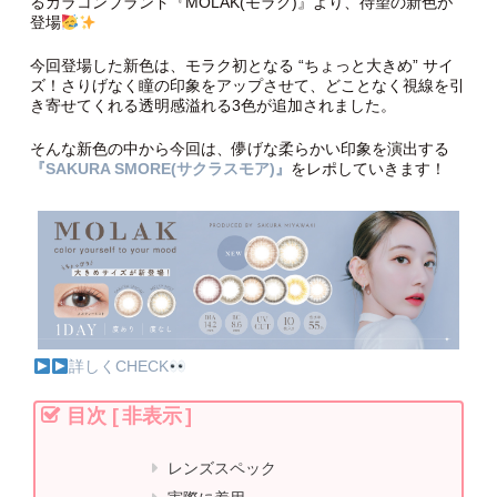
るカラコンブランド『MOLAK(モラク)』より、待望の新色が
登場
今回登場した新色は、モラク初となる “ちょっと大きめ” サイ
ズ！さりげなく瞳の印象をアップさせて、どことなく視線を引
き寄せてくれる透明感溢れる3色が追加されました。
そんな新色の中から今回は、儚げな柔らかい印象を演出する
『SAKURA SMORE(サクラスモア)』
をレポしていきます！
詳しくCHECK
目次
[
非表示
]
レンズスペック