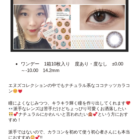
ワンデー 1箱10枚入り 度あり・度なし ±0.00
～-10.00 14.2mm
エヌズコレクションの中でもナチュラル系なココナッツカラコ
ン
瞳によくなじみつつ、キラキラ輝く瞳を作り出してくれます
派手なレンズは苦手だけどちょっぴり可愛くお洒落したい
ナチュラルにかわいいと言われたい
という方におす
すめ！
派手ではないので、カラコンを初めて使う初心者さんにも本当
におすすめ
!!