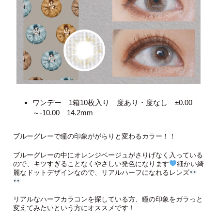
ワンデー 1箱10枚入り 度あり・度なし ±0.00
～-10.00 14.2mm
ブルーグレーで瞳の印象ががらりと変わるカラー！！
ブルーグレーの中にオレンジベージュがさりげなく入っている
ので、キツすぎることなくやさしい発色になります
細かい綺
麗なドットデザインなので、リアルハーフになれるレンズ
リアルなハーフカラコンを探している方、瞳の印象をガラっと
変えてみたいという方にオススメです！