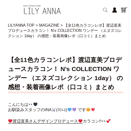
LILYANNA TOP
>
MAGAZINE
>
【全11色カラコンレポ】渡辺直美
プロデュースカラコン！ N’s COLLECTION ワンデー （エヌズコレ
クション 1day） の感想・装着画像レポ（口コミ）まとめ
【全11色カラコンレポ】渡辺直美プロデ
ュースカラコン！ N’s COLLECTION ワ
ンデー （エヌズコレクション 1day） の
感想・装着画像レポ（口コミ）まとめ
こんにちは
お馴染みスタッフのINA
(이나)
です
渡辺直美さんデザインプロデュース
カラコン!!