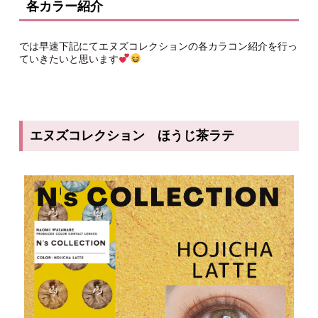
各カラー紹介
では早速下記にてエヌズコレクションの各カラコン紹介を行っ
ていきたいと思います
エヌズコレクション ほうじ茶ラテ