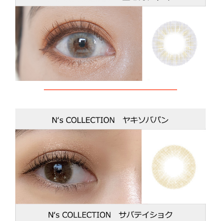
———————————————