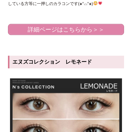
している方等に一押しのカラコンです(๑°⌓°๑)
詳細ページはこちらから＞＞
エヌズコレクション レモネード