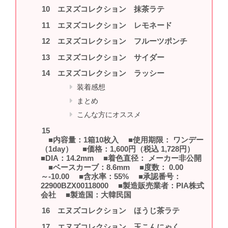
エヌズコレクション 抹茶ラテ
エヌズコレクション レモネード
エヌズコレクション フルーツポンチ
エヌズコレクション サイダー
エヌズコレクション ラッシー
装着感想
まとめ
こんな方にオススメ
■内容量：1箱10枚入 ■使用期限： ワンデー
（1day） ■価格：1,600円（税込 1,728円）
■DIA：14.2mm ■着色直径： メーカー非公開
■ベースカーブ：8.6mm ■度数： 0.00
～-10.00 ■含水率：55% ■承認番号：
22900BZX00118000 ■製造販売業者：PIA株式
会社 ■製造国：大韓民国
エヌズコレクション ほうじ茶ラテ
エヌズコレクション 玉こんにゃく