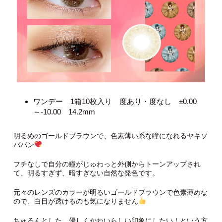
ワンデー 1箱10枚入り 度あり・度なし ±0.00
～-10.00 14.2mm
明るめのゴールドブラウンで、色素薄い系な瞳になれるヤキソ
バパン
フチなしで自分の瞳がじゅわっと外側からトーンアップされ
て、明るすぎず、暗すぎない自然な発色です。
元々のレンズのカラーが明るいゴールドブラウンで色素薄めな
ので、白目が透けるのも気になりません
ちゅるんとした、優しくかわいらしい印象にしたい！という方