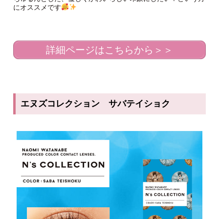
にオススメです
詳細ページはこちらから＞＞
エヌズコレクション サバテイショク