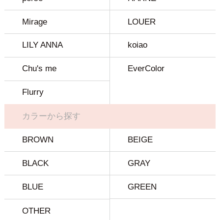
Mirage
LOUER
LILY ANNA
koiao
Chu's me
EverColor
Flurry
カラーから探す
BROWN
BEIGE
BLACK
GRAY
BLUE
GREEN
OTHER