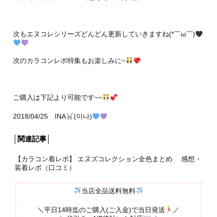
次もエヌコレシリーズどんどん更新していきますね(*￣ω￣)
次のカラコンレポ特集もお楽しみに~
ご購入は下記より可能です~~
2018/04/25 INA
(이나)
│関連記事│
【カラコン着レポ】 エヌズコレクション全色まとめ 感想・
装着レポ（口コミ）
当店全品送料無料
＼平日14時迄のご購入(ご入金)で当日発送
／