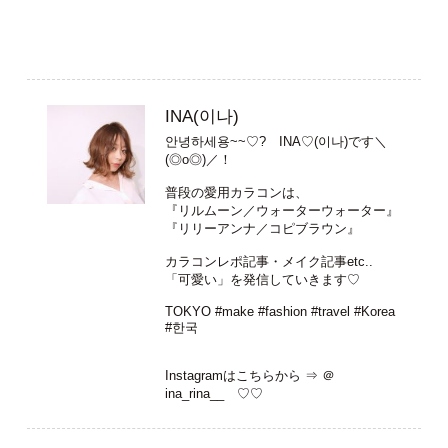
INA(이나)
안녕하세용~~♡? INA♡(이나)です＼
(◎o◎)／！
普段の愛用カラコンは、
『リルムーン／ウォーターウォーター』
『リリーアンナ／コピブラウン』
カラコンレポ記事・メイク記事etc..
「可愛い」を発信していきます♡
TOKYO #make #fashion #travel #Korea
#한국
Instagramはこちらから ⇒
＠
ina_rina__
♡♡