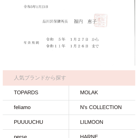
人気ブランドから探す
TOPARDS
MOLAK
feliamo
N's COLLECTION
PUUUUCHU
LILMOON
perse
HARNE