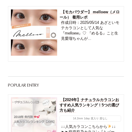
【モカパウダー】 melloew（メロ
ール） 着用レポ
作成日時：2025/05/14 あざといモ
テカラコンとして人気な
『melloew』♡ 『めるる』こと生
見愛瑠ちゃんが...
POPULAR ENTRY
【2024年】ナチュラルカラコンお
すすめ人気ランキング！5つの選び
方も紹介
14.2mm
1day
度入り
度なし
↓↓人気カラコンこちらから
↓↓
►►指原莉乃カラコン『トパー