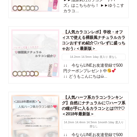
ズ』はこちらから！ ►►ゆうこす
カラコ...
【人気カラコンレポ】学校・オフ
ィスで使える裸眼風ナチュラルカラ
コンおすすめ紹介♡バレずに盛っち
ゃおう♪＜最新版＞
14.2mm
14.5mm
1day
度入り
度なし
↓↓ 今ならLINEお友達登録で500
円クーポンプレゼント中
↓↓ どうもこんにちはὠ...
【人気ハーフ系カラコンランキン
グ】自然にナチュラルに♡ハーフ系
の瞳が手に入るカラコンとは!?!?♡
＜2018年最新版＞
14.2mm
14.4mm
14.5mm
1month
1day
度入り
度なし
↓↓ 今ならLINEお友達登録で500