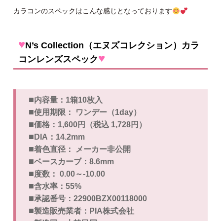
カラコンのスペックはこんな感じとなっております
♥
N’s Collection（エヌズコレクション）カラ
♥
コンレンズスペック
■
内容量：1箱10枚入
■
使用期限： ワンデー（1day）
■
価格：1,600円（税込 1,728円）
■
DIA：14.2mm
■
着色直径： メーカー非公開
■
ベースカーブ：8.6mm
■
度数： 0.00～-10.00
■
含水率：55%
■
承認番号：22900BZX00118000
■
製造販売業者：PIA株式会社