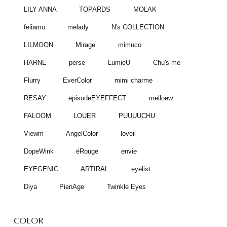
LILY ANNA
TOPARDS
MOLAK
feliamo
melady
N's COLLECTION
LILMOON
Mirage
mimuco
HARNE
perse
LumieU
Chu's me
Flurry
EverColor
mimi charme
RESAY
episodeEYEFFECT
melloew
FALOOM
LOUER
PUUUUCHU
Viewm
AngelColor
loveil
DopeWink
éRouge
envie
EYEGENIC
ARTIRAL
eyelist
Diya
PienAge
Twinkle Eyes
COLOR