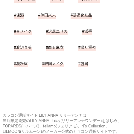
保湿
倖田來未
基礎化粧品
春メイク
沢尻エリカ
派手
渡辺直美
白石麻衣
盛り重視
花粉症
韓国メイク
한국
カラコン通販サイト LILY ANNA リリーアンナは
当店限定発売のLILY ANNA １day(リリーアンナワンデー)をはじめ、
TOPARDS(トパーズ)、feliamo(フェリアモ)、N’s Collection、
LILMOON(リルムーン)のメーカー公式のカラコン通販サイトです。