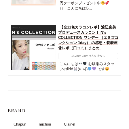
円クーポンプレゼント中
↓↓ こんにちはǴ...
【全11色カラコンレポ】渡辺直美
プロデュースカラコン！ N’s
COLLECTION ワンデー （エヌズコ
レクション 1day） の感想・装着画
像レポ（口コミ）まとめ
14.2mm
1day
度入り
度なし
こんにちは
お馴染みスタッ
フのINA
(이나)
です
...
BRAND
Chapun
michou
Clainel