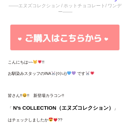
───エヌズコレクション / ホットチョコレート/ ワンデ
ー───
こんにちは~~
!!
お馴染みスタッフのINA
(이나)
です
皆さん!!
!! 新登場カラコン!!
N’s COLLECTION（エヌズコレクション）
「
」
はチェックしましたか
??