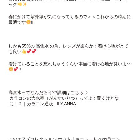
ック
春にかけて紫外線が気になってくるので＞＜これからの時期に
最適です
!!
しかも55%の
高含水
の為、レンズが柔らかく着け心地がとて
も良い
着けていることを忘れちゃうくらい本当に着け心地が良いよ~~
!!
高含水ってなんだろう??詳細はこちら⇒
カラコンの含水率（がんすいりつ）ってよく聞くけどな
に！？｜カラコン通販 LILY ANNA
このエヌズコレクション ホットチョコレート のカラコン