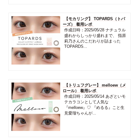
【モカリング】 TOPARDS（トパ
ーズ） 着用レポ
作成日時：2025/05/28 ナチュラル
盛れからしっかり盛れまで、 指原
莉乃さんのこだわりが詰まった
TOPARDS...
【トリュフグレー】 melloew（メ
ロール） 着用レポ
作成日時：2025/05/14 あざといモ
テカラコンとして人気な
『melloew』♡ 『めるる』こと生
見愛瑠ちゃんが...